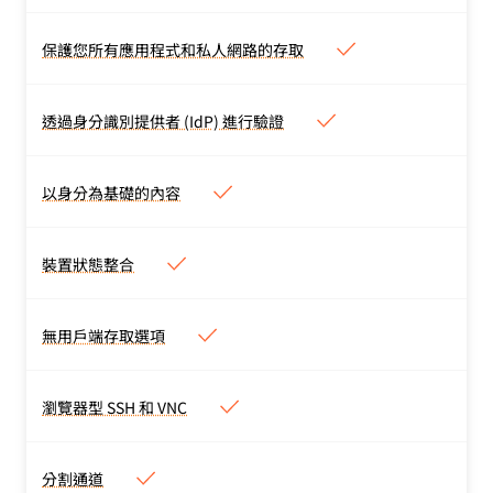
自訂應用程式和私人網路原
合在一起。
則，以及原則測試器。支援
查看技術文件 >
保護您所有應用程式和私人網路的存取
保護您所有應用程式和私人網
臨時驗證、目的證明及任何
路的存取
IdP 提供的驗證方式。
保護自行代管、SaaS 及非
透過身分識別提供者 (IdP) 進行驗證
透過身分識別提供者 (IdP) 進行
網頁（SSH、VNC、RDP）
驗證
應用程式、內部 IP 和主機
透過企業和社交 IdP 驗
名稱，或是所有任意的 L4-
以身分為基礎的內容
以身分為基礎的內容
證，包括同時有多個 IdP。
7 TCP 或 UDP 流量。
根據 IdP 群組、地理位
還可以使用通用的 SAML
置、裝置狀態、工作階段持
和 OIDC 連接器。
裝置狀態整合
裝置狀態整合
續時間、外部 API 等，設
使用第三方端點保護提供者
定內容相關存取。
整合，驗證裝置狀態。
無用戶端存取選項
無用戶端存取選項
網頁應用程式和瀏覽器型
SSH 或 VNC 的無用戶端存
瀏覽器型 SSH 和 VNC
瀏覽器型 SSH 和 VNC
取
透過瀏覽器內終端進行特殊
權限 SSH 和 VNC 存取
分割通道
分割通道