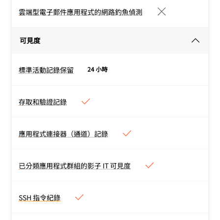
誤設定，以及不正確的使用
雲端型電子郵件應用程式的網路釣魚偵測
雲端型電子郵件應用程式的網
者權限。透過逐步補救指
路釣魚偵測
南，立即採取公開安全調查
透過 Cloudflare 的電子郵
可見度
結果的行動。
件安全性，阻止網路釣魚和
商業電子郵件入侵。
標準活動記錄保留
24 小時
標準活動記錄保留
在合約計畫上，DNS 記錄
會留存 6 個月，而 HTTP
存取和驗證記錄
存取和驗證記錄
和網路記錄為 30 天。
所有要求、使用者及裝置的
全面詳細資料，包括封鎖原
應用程式連接器（通道）記錄
應用程式連接器（通道）記錄
因。封鎖原則決策會留存一
通道連線狀態，以及全新
週，而驗證記錄則為 6 個
DNS 記錄註冊應用程式時
已分類應用程式群組的影子 IT 可見度
月。
已分類應用程式群組的影子 IT
的稽核記錄。
可見度
針對終端使用者造訪的應用
SSH 指令紀錄
SSH 指令紀錄
程式，追蹤用量並審核核准
完整重播 SSH 工作階段期
狀態。