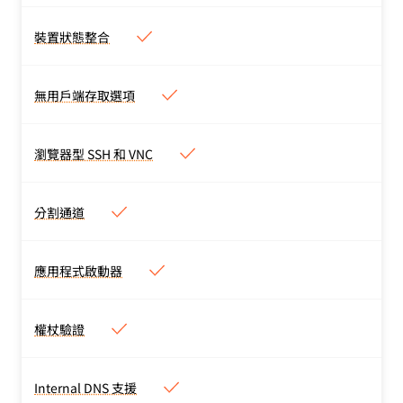
根據 IdP 群組、地理位
還可以使用通用的 SAML
置、裝置狀態、工作階段持
和 OIDC 連接器。
裝置狀態整合
裝置狀態整合
續時間、外部 API 等，設
使用第三方端點保護提供者
定內容相關存取。
整合，驗證裝置狀態。
無用戶端存取選項
無用戶端存取選項
網頁應用程式和瀏覽器型
SSH 或 VNC 的無用戶端存
瀏覽器型 SSH 和 VNC
瀏覽器型 SSH 和 VNC
取。
透過瀏覽器內終端進行特殊
權限 SSH 和 VNC 存取。
分割通道
分割通道
適用於本機或 VPN 連線能
力的分割通道。
應用程式啟動器
應用程式啟動器
所有應用程式的可自訂應用
程式啟動器，包括 Access
權杖驗證
權杖驗證
外部應用程式的書籤。
對自動化服務提供服務權杖
支援。
Internal DNS 支援
Internal DNS 支援