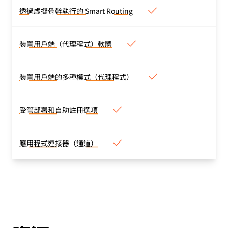
近的資料中心透過單一行程
位客戶使用。
透過虛擬骨幹執行的 Smart Routing
透過虛擬骨幹執行的 Smart
處理。沒有回傳。
Routing
已最佳化避免壅塞問題的路
裝置用戶端（代理程式）軟體
裝置用戶端（代理程式）軟體
由。
適用於所有主流的作業系統
（Windows、Mac、iOS、
裝置用戶端的多種模式（代理程式）
裝置用戶端的多種模式（代理
Android、Linux、
程式）
ChromeOS）。
預設模式會透過
受管部署和自助註冊選項
受管部署和自助註冊選項
WireGuard 通道傳送流
透過 MDM 工具部署至您的
量，以便啟用各種安全性功
整個裝置群。或者，使用者
能。
應用程式連接器（通道）
應用程式連接器（通道）
可自行下載裝置用戶端，並
使用 DoH 模式單純強制執
將資源連線至
完成自助註冊。
行 DNS 篩選原則，或是使
Cloudflare，且不需要可公
用代理模式篩選僅限於特定
開路由的 IP 位址。透過使
應用程式的流量。
用者介面、API 或 CLI 部
署。