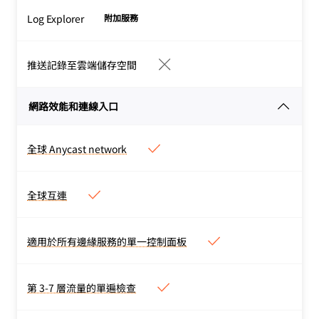
Log Explorer
附加服務
推送記錄至雲端儲存空間
網路效能和連線入口
全球 Anycast network
全球 Anycast network
Anycast 網路覆蓋 125 個
國家/地區的 330 座城市，
全球互連
全球互連
網路邊緣容量達 405 Tbps
13,000 個互連，包括大型
ISP、雲端服務及企業
適用於所有邊緣服務的單一控制面板
適用於所有邊緣服務的單一控
制面板
網路經過架構設計後，每座
第 3-7 層流量的單遍檢查
第 3-7 層流量的單遍檢查
資料中心即可執行任何在邊
所有流量都在距離其來源最
緣運作的服務，並提供給每