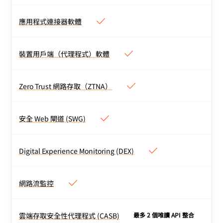
Zero Trust 記錄根據方案
服務提供。
類型和使用的服務，儲存的
應用程式連接器軟體
應用程式連接器軟體
時段長短不一。合約使用者
將資源連線至
可以透過 Logpush 匯出記
Cloudflare，且不需要可公
裝置用戶端（代理程式）軟體
錄。
裝置用戶端（代理程式）軟體
開路由的 IP 位址。既不需
查看技術文件 >
將流量安全且私密地從終端
要 VM 基礎架構，也沒有輸
使用者裝置傳送至
Zero Trust 網路存取（ZTNA）
送量限制。
Zero Trust 網路存取（ZTNA）
Cloudflare 的全球網路。
查看技術文件 >
ZTNA 對您的所有內部自託
支援構建裝置狀態規則或在
管、SaaS 和非 Web（例
安全 Web 閘道 (SWG)
任何地方強制執行篩選原則
安全 Web 閘道 (SWG)
如，SSH）資源提供基於身
等功能。自行註冊或透過
SWG 使用第 4-7 層網路、
分和基於環境的精細存取。
MDM 部署。
DNS 和 HTTP 篩選原則防
Digital Experience Monitoring (DEX)
查看技術文件 >
查看技術文件 >
Digital Experience Monitoring
範勒索軟體、網路釣魚和其
(DEX)
他威脅，以實現更快速、更
在 Zero Trust 組織中提供
網路流監控
安全的網際網路瀏覽。
網路流監控
以使用者為中心的裝置、網
查看技術文件 >
提供網路流量可見度和即時
路和應用程式效能可見度。
警示，以獲得對網路活動的
查看技術文件 >
雲端存取安全性代理程式 (CASB)
最多 2 個唯讀 API 整合
雲端存取安全性代理程式