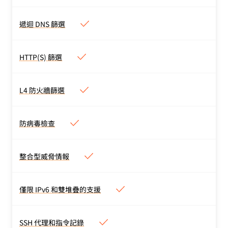
遭到勒索軟體、網路釣魚、
DGA 網域、DNS 通道、C2
遞迴 DNS 篩選
遞迴 DNS 篩選
及機器人網路等項目封鎖。
依安全或內容類別篩選。透
過我們的裝置用戶端或位置
HTTP(S) 篩選
HTTP(S) 篩選
路由器部署。
根據來源、目的地國家/地
區、網域、主機、HTTP 方
L4 防火牆篩選
L4 防火牆篩選
法、URL 等更多項目控制
根據連接埠、IP 及
流量。 無限制的 TLS 1.3
TCP/UDP 通訊協定允許或
防病毒檢查
檢查。
防病毒檢查
封鎖流量。
掃描所有類型（PDFs、
ZIP、RAR 等）的已上傳/
整合型威脅情報
整合型威脅情報
已下載檔案
透過我們自有機器學習演算
法和第三方威脅來源進行偵
僅限 IPv6 和雙堆疊的支援
僅限 IPv6 和雙堆疊的支援
測。
適用於 IPv4 和 IPv6 連線的
所有功能。
SSH 代理和指令記錄
SSH 代理和指令記錄