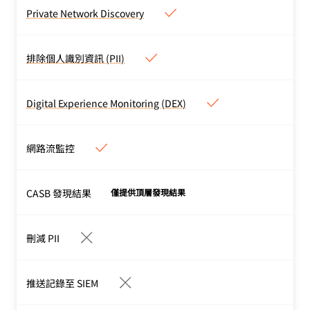
間的所有命令。以網路層級
Private Network Discovery
Private Network Discovery
提供 SSH 可見度。
被動監控私人網路流量，以
便為發現的應用程式及存取
排除個人識別資訊 (PII)
排除個人識別資訊 (PII)
內容的使用者建立目錄。
記錄預設不會儲存任何員工
PII（來源 IP、使用者電子
Digital Experience Monitoring (DEX)
Digital Experience Monitoring
郵件、使用者 ID 等），而
(DEX)
且不提供給貴組織的所有角
提供有關應用程式服務中
網路流監控
色。
斷、網路問題和效能速度變
慢的預測、歷史記錄和即時
情報，以保持使用者的生產
CASB 發現結果
僅提供頂層發現結果
力。
檢視功能
刪減 PII
推送記錄至 SIEM