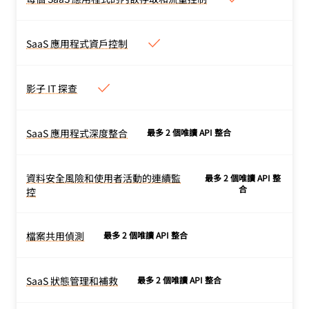
的操作。預防本機裝置的資
每個 SaaS 應用程式的內嵌存取
和流量控制
料洩漏，並控制可疑網站的
所有存取控制、資料控制及
使用者輸入。無論是否部署
SaaS 應用程式資戶控制
SaaS 應用程式資戶控制
威脅保護功能（如先前章節
裝置用戶端。
允許流量只能配合 SaaS 應
所述）已應用於 SaaS 應用
用程式的租用戶。防止個人
程式之間。
影子 IT 探查
影子 IT 探查
或消費者租用戶的敏感性資
審核終端使用者造訪的應用
料洩漏。
程式。為那些應用程式設定
SaaS 應用程式深度整合
最多 2 個唯讀 API 整合
SaaS 應用程式深度整合
核准狀態。
與您必須使用的 SaaS 應用
程式整合（例如Google
資料安全風險和使用者活動的連續監
最多 2 個唯讀 API 整
資料安全風險和使用者活動的
Workspace、Microsoft
合
控
連續監控
365），以便掃描、偵測及
API 整合會連續監控 SaaS
監控是否存在安全問題。查
應用程式，並瞭解是否存在
檔案共用偵測
最多 2 個唯讀 API 整合
看受支援整合的
完整清單
。
檔案共用偵測
可疑活動、資料滲漏、未經
在您最常用的 SaaS 應用程
授權存取等更多項目。
式中，識別不適當的檔案共
SaaS 狀態管理和補救
最多 2 個唯讀 API 整合
SaaS 狀態管理和補救
用。
探索 SaaS 應用程式中的錯