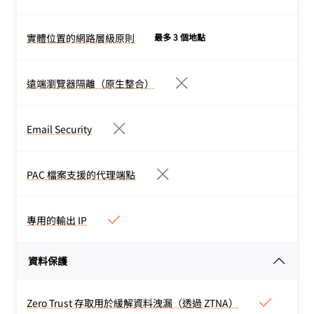
建立網路原則以管理並監控
應用程式的 SSH 存取
實體位置的網路層級原則
最多 3 個地點
實體位置的網路層級原則
來自辦公室的 DNS 篩選安
全連線。
遠端瀏覽器隔離（原生整合）
遠端瀏覽器隔離（原生整合）
在邊緣（而非本地）轉譯所
有瀏覽器程式碼，以緩解威
Email Security
Email Security
脅。使用或不使用裝置用戶
阻止網路釣魚和商業電子郵
端進行部署。選擇性地控制
件入侵。
PAC 檔案支援的代理端點
要隔離的活動和時間。
PAC 檔案支援的代理端點
設定 PAC 檔案並以瀏覽器
層級套用 HTTP 原則。套
專用的輸出 IP
專用的輸出 IP
用篩選，且不需要在使用者
地理位置在一或多個
裝置上部署用戶端軟體。
資料保護
Cloudflare 網路位置的專
用 IP 範圍（IPv4 或
IPv6）。
Zero Trust 存取用於緩解資料洩漏（透過 ZTNA）
Zero Trust 存取用於緩解資料