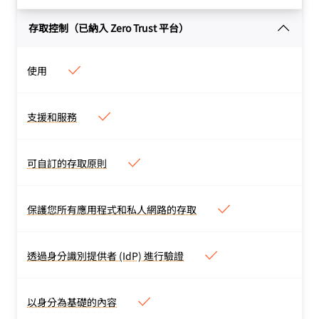
存取控制（已納入 Zero Trust 平台）
使用
支援和服務
支援和服務
支援
選項因方案類型而異。
各種專業諮詢和親手操作實
可自訂的存取原則
可自訂的存取原則
施
服務
作為合約方案的附加
自訂應用程式和私人網路原
服務提供。
則，以及原則測試器。支援
保護您所有應用程式和私人網路的存取
保護您所有應用程式和私人網
臨時驗證、目的證明及任何
路的存取
IdP 提供的驗證方式。
保護自行代管、SaaS 及非
透過身分識別提供者 (IdP) 進行驗證
透過身分識別提供者 (IdP) 進行
網頁（SSH、VNC、RDP）
驗證
應用程式、內部 IP 和主機
透過企業和社交 IdP 驗
名稱，或是所有任意的 L4-
以身分為基礎的內容
以身分為基礎的內容
證，包括同時有多個 IdP。
7 TCP 或 UDP 流量。