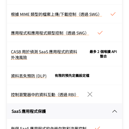
洩漏（透過 ZTNA）
設定每個應用程式的最低權
根據 MIME 類型的檔案上傳/下載控制（透過 SWG）
根據 MIME 類型的檔案上傳/下
限原則，確保使用者僅存取
載控制（透過 SWG）
他們需要的資料。
根據 MIME 類型允許或封鎖
應用程式和應用程式類型控制（透過 SWG）
應用程式和應用程式類型控制
檔案上傳/下載。
（透過 SWG）
允許或封鎖特定應用程式或
CASB 用於偵測 SaaS 應用程式的資料
最多 2 個唯讀 API
CASB 用於偵測 SaaS 應用程式
應用程式類型的流量。
整合
外洩風險
的資料外洩風險
加入 Cloudflare CASB，以
便偵測 SaaS 應用程式中的
資料丟失預防 (DLP)
有限的預先定義設定檔
資料丟失預防 (DLP)
設定錯誤是否洩漏敏感性資
檢查 HTTP(S) 流量和檔案
料。查看受支援整合的
完整
中是否存在敏感性資料。免
控制瀏覽器中的資料互動（透過 RBI）
清單
。
控制瀏覽器中的資料互動（透
費方案包括預先定義的設定
過 RBI）
檔（如財務資訊），而功能
在隔離的網頁和應用程式
SaaS 應用程式保護
齊全的合約方案還包括自訂
中，限制下載、上傳、複
設定檔、自訂資料集、
製/貼上、鍵盤輸入及列印
OCR、DLP 記錄，
等等
。
每個 SaaS 應用程式的內嵌存取和流量控制