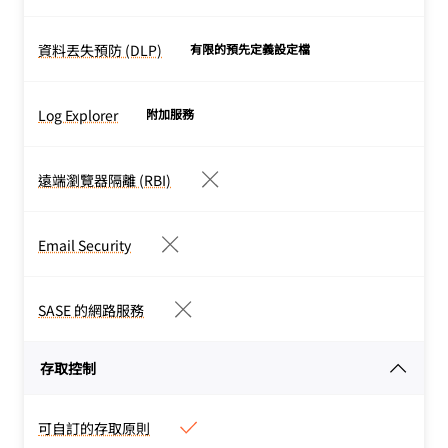
統一深入解析。免費供所有
(CASB)
人使用。
CASB 會持續監視待用的
資料丟失預防 (DLP)
查看技術文件 >
有限的預先定義設定檔
資料丟失預防 (DLP)
SaaS 應用程式，以偵測由
DLP 會偵測 Web、SaaS
於設定錯誤或較弱狀態發現
和私人應用程式中的傳輸中
而造成的潛在資料暴露。
Log Explorer
附加服務
Log Explorer
和待用敏感性資料，並提供
查看技術文件 >
免費和依用量付費方案：前
控制或補救指南來阻止外洩
10 GB 免費，之後每月每
遠端瀏覽器隔離 (RBI)
或暴露。
遠端瀏覽器隔離 (RBI)
GB 1 美元
查看技術文件 >
RBI 透過在 Cloudflare 的
Enterprise 方案：自訂價格
全球網路上執行所有瀏覽器
Email Security
Email Security
程式碼，在瀏覽活動中分層
電子郵件安全性有助於封鎖
其他威脅防禦和資料保護控
並隔離多通道網路釣魚威
SASE 的網路服務
制。
SASE 的網路服務
脅，包括惡意程式碼和商業
查看技術文件 >
Cloudflare One 是我們的
電子郵件入侵。
存取控制
單一廠商 SASE 平台，它將
查看技術文件 >
上面方案中的 Zero Trust
安全服務與網路服務（包括
可自訂的存取原則
可自訂的存取原則
Magic WAN 和防火牆）融