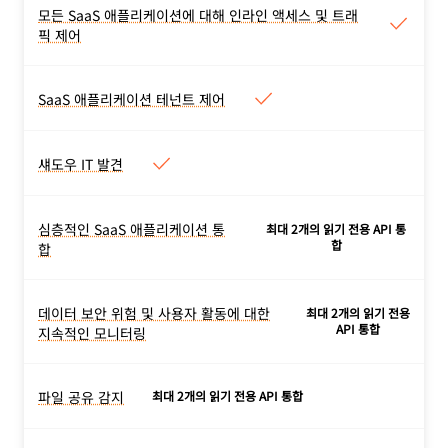
드 입력, 인쇄 작업을 제한하
모든 SaaS 애플리케이션에 대해 인라인 액세스 및 트래
트, OCR, DLP 로그
등의 다
모든 SaaS 애플리케이션에 대해
세요. 로컬 장치로의 데이터
픽 제어
른 기능까지
제공합니다.
인라인 액세스 및 트래픽 제어
유출을 방지하고 의심스러운
모든 액세스 제어, 데이터 제
웹 사이트에서 사용자 입력을
어, 위협 보호 기능(이전 섹션
SaaS 애플리케이션 테넌트 제어
제어하세요. 장치 클라이언트
SaaS 애플리케이션 테넌트 제어
에서 설명)은 SaaS 애플리케
유무에 상관없이 배포하세요.
SaaS 애플리케이션의 기업
이션 전반에서 일관성 있게
테넌트에만 트래픽을 허용하
섀도우 IT 발견
적용됩니다.
섀도우 IT 발견
세요. 중요한 정보가 개인 또
최종 사용자가 방문하는 애플
는 소비자 테넌트로 유출되는
리케이션을 검토하세요. 이러
심층적인 SaaS 애플리케이션 통
것을 방지하세요.
최대 2개의 읽기 전용 API 통
심층적인 SaaS 애플리케이션 통
한 애플리케이션의 승인 상태
합
합
합
를 설정하세요.
가장 많이 사용하는 SaaS 애
플리케이션(예: Google
데이터 보안 위험 및 사용자 활동에 대한
최대 2개의 읽기 전용
데이터 보안 위험 및 사용자 활동
API 통합
Workspace, Microsoft
지속적인 모니터링
에 대한 지속적인 모니터링
365)과 통합하고 검사, 감지,
API 통합은 의심스러운 활동,
모니터링하여 보안 문제가 있
데이터 유출, 무단 액세스 등
파일 공유 감지
최대 2개의 읽기 전용 API 통합
는지 확인합니다. 지원되는
파일 공유 감지
이 있는지 SaaS 애플리케이
통합
목록 전체
를 확인하세
가장 많이 사용하는 SaaS 애
션을 지속해서 모니터링합니