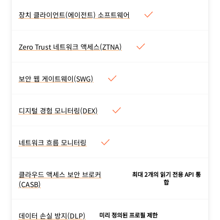
라우팅 가능한 공개 IP 주소
계약 사용자는 Logpush를
없이 Cloudflare에 리소스를
장치 클라이언트(에이전트) 소프트웨어
통해 로그를 내보낼 수 있습
장치 클라이언트(에이전트) 소프
안전하게 연결합니다. VM 인
니다.
트웨어
프라가 필요하지 않으며 처리
기술 문서 읽기 >
최종 사용자 장치에서
Zero Trust 네트워크 액세스(ZTNA)
량 제한이 없습니다.
Zero Trust 네트워크 액세스
Cloudflare의 글로벌 네트워
기술 문서 읽기 >
(ZTNA)
크로 트래픽을 안전하고 비공
ZTNA는 모든 내부 자체 호
개로 전송합니다. 어느 곳에
보안 웹 게이트웨이(SWG)
보안 웹 게이트웨이(SWG)
스팅, SaaS, 비웹(예: SSH)
서나 장치 상태 규칙을 설정
SWG는 L4-7 네트워크,
리소스에 대해 세분화된 ID
하거나 필터링 정책을 강제로
DNS, HTTP 필터링 정책을
및 컨텍스트 기반의 접근을
디지털 경험 모니터링(DEX)
적용할 수 있습니다. 자체 등
디지털 경험 모니터링(DEX)
통해 랜섬웨어, 피싱, 기타 위
지원합니다.
록하거나 MDM을 통해 배포
귀사의 Zero Trust 조직을
협으로부터 보호하고 더 빠르
기술 문서 읽기 >
합니다.
망라하여 장치, 네트워크, 애
네트워크 흐름 모니터링
고 안전한 인터넷 브라우징
기술 문서 읽기 >
네트워크 흐름 모니터링
플리케이션 성능에 대해 사용
환경을 제공합니다.
네트워크 트래픽 가시성과 실
자 중심의 가시성을 제공합니
기술 문서 읽기 >
시간 알림을 통해 네트워크
클라우드 액세스 보안 브로커
다.
최대 2개의 읽기 전용 API 통
클라우드 액세스 보안 브로커
활동에 대한 통합된 인사이트
합
(CASB)
기술 문서 읽기 >
(CASB)
를 제공합니다. 모든 사용자
CASB는 SaaS 애플리케이션
에게 무료로 제공됩니다.
을 지속적으로 모니터링하여
데이터 손실 방지(DLP)
미리 정의된 프로필 제한
기술 문서 읽기 >