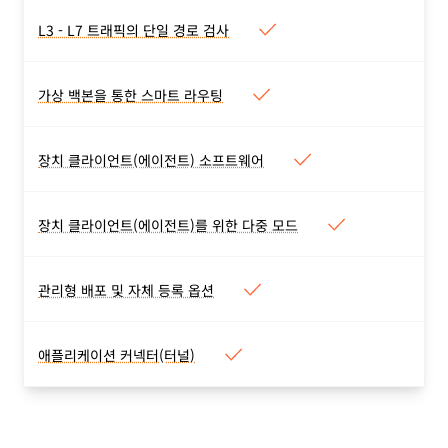
에지에서 운영되는 모든 서비
L3 - L7 트래픽의 단일 경로 검사
L3 - L7 트래픽의 단일 경로 검사
스가 모든 데이터 센터에서
출처에 가장 가까운 데이터
실행되고 모든 고객이 사용할
센터에서 모든 트래픽을 단일
수 있도록 설계된 네트워크입
가상 백본을 통한 스마트 라우팅
가상 백본을 통한 스마트 라우팅
경로로 처리합니다. 백홀이
니다.
최적화된 경로를 통하여 정체
없습니다.
문제를 방지합니다.
장치 클라이언트(에이전트) 소프트웨어
장치 클라이언트(에이전트) 소프
트웨어
주요 OS(Win, Mac, iOS,
장치 클라이언트(에이전트)를 위한 다중 모드
장치 클라이언트(에이전트)를 위
Android, Linux,
한 다중 모드
ChromeOS)에서 모두 사용
기본 모드에서는 WireGuard
가능합니다.
관리형 배포 및 자체 등록 옵션
관리형 배포 및 자체 등록 옵션
터널을 통해 트래픽이 전송되
MDM 도구를 통해 전체 네트
어 전체 보안 기능이 활성화
워크 장치 집합에 배포하세
됩니다.
애플리케이션 커넥터(터널)
애플리케이션 커넥터(터널)
요. 또는 사용자가 장치 클라
DNS 필터링 정책만 적용하
라우팅 가능한 공개 IP 주소
이언트를 다운로드하여 자체
려면 DoH 모드를 사용하고,
없이 Cloudflare에 리소스를
등록할 수도 있습니다.
특정 앱에 대한 트래픽만 필
연결하세요. UI, API, CLI를