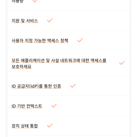
사용량
지원 및 서비스
지원 및 서비스
지원
옵션은 요금제 유형에
따라 다릅니다. 다양한 전문
사용자 지정 가능한 액세스 정책
사용자 지정 가능한 액세스 정책
자문 및 실무 구현
서비스
는
사용자 지정 애플리케이션,
계약 요금제의 추가 옵션으로
비공개 네트워크 정책, 정책
모든 애플리케이션 및 사설 네트워크에 대한 액세스를
제공됩니다.
모든 애플리케이션 및 사설 네트
테스터. 임시 인증, 목적 타당
보호하세요
워크에 대한 액세스를 보호하세
성, 모든 IdP 제공 인증 방법
요
을 지원합니다.
셀프 호스팅, SaaS, 비웹
ID 공급자(IdP)를 통한 인증
ID 공급자(IdP)를 통한 인증
(SSH, VNC, RDP) 애플리케
동시에 여러 IdP를 포함한 기
이션, 내부 IP 및 호스트 이름
업 및 소셜 IdP를 통해 인증
또는 임의의 L4-7 TCP 또는
ID 기반 컨텍스트
ID 기반 컨텍스트
하세요. 일반 SAML 및 OIDC
UDP 트래픽을 보호하세요.
IdP 그룹, 지리적 위치, 장치
커넥터를 사용할 수도 있습니
상태, 세션 기간, 외부 API에
장치 상태 통합
다.
장치 상태 통합
따른 컨텍스트별 액세스를 구
타사 엔드포인트 보호 공급자