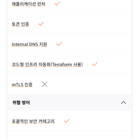
분할 터널링
애플리케이션 런처
애플리케이션 런처
Access 외부의 애플리케이션
에 대한 즐겨찾기를 포함한
토큰 인증
토큰 인증
모든 애플리케이션의 사용자
서비스 토큰 지원으로 서비스
지정 가능한 애플리케이션 런
자동화
Internal DNS 지원
처
Internal DNS 지원
로컬 도메인 폴백을 구성하세
요. 사설 네트워크 요청 해결
코드형 인프라 자동화(Terraform 사용)
코드형 인프라 자동화
을 위한 내부 DNS 확인자를
(Terraform 사용)
정의하세요.
Cloudflare 리소스 및 연결
mTLS 인증
mTLS 인증
의 배포를 자동화하세요.
IoT및 기타 mTLS 사용 사례
위협 방어
를 위한 인증서 기반 인증
포괄적인 보안 카테고리
포괄적인 보안 카테고리
랜섬웨어, 피싱, DGA 도메인,