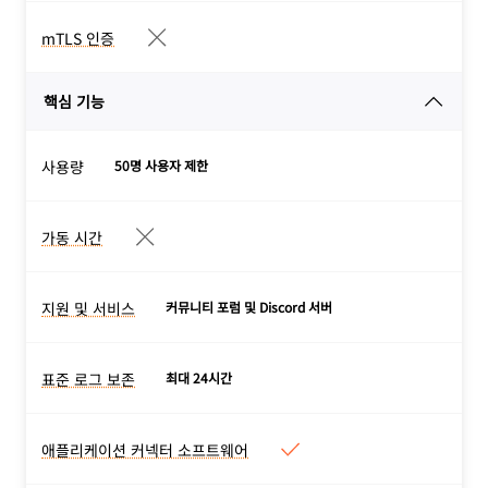
정의하세요.
Cloudflare 리소스 및 연결
mTLS 인증
mTLS 인증
의 배포를 자동화하세요.
IoT 및 기타 mTLS 사용 사
핵심 기능
례를 위한 인증서 기반 인증.
사용량
50명 사용자 제한
가동 시간
가동 시간
유료 요금제에 대한 신뢰할
수 있는 서비스 수준 계약
지원 및 서비스
커뮤니티 포럼 및 Discord 서버
지원 및 서비스
(SLA)은 100% 가동 시간과
지원
옵션은 요금제 유형에
신뢰할 수 있는 서비스를 보
따라 다릅니다. 다양한 전문
표준 로그 보존
장합니다.
최대 24시간
표준 로그 보존
자문 및 실무 구현
서비스
는
자세한 정보 >
Zero Trust 로그는 사용되는
계약 요금제의 추가 옵션으로
요금제 유형과 서비스에 따라
애플리케이션 커넥터 소프트웨어
제공됩니다.
애플리케이션 커넥터 소프트웨어
저장되는 기간이 달라집니다.