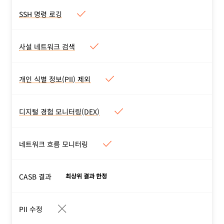
최종 사용자가 방문하는 애플
SSH 명령 로깅
SSH 명령 로깅
리케이션에서 사용량을 추적
SSH 세션 동안 실행된 모든
하고 승인 상태를 검토합니
명령어를 전체적으로 재생합
다.
사설 네트워크 검색
사설 네트워크 검색
니다. 네트워크 계층에서
사설 네트워크 트래픽을 수동
SSH 가시성을 제공합니다.
적으로 모니터링하여 검색된
개인 식별 정보(PII) 제외
개인 식별 정보(PII) 제외
애플리케이션과 이 애플리케
기본적으로 로그는 어떤 직원
이션에 액세스하는 사용자를
PII(소스 IP, 사용자 이메일,
디지털 경험 모니터링(DEX)
카탈로그화합니다.
디지털 경험 모니터링(DEX)
사용자 ID 등)도 저장하지 않
사용자가 생산성을 유지할 수
으며 조직의 어떠한 역할에서
있도록 애플리케이션 중단,
네트워크 흐름 모니터링
도 이용할 수 없습니다.
네트워크 문제, 성능 저하에
관한 예측, 과거 및 실시간 인
CASB 결과
텔리전스를 제공합니다.
최상위 결과 한정
기능
보기
PII 수정