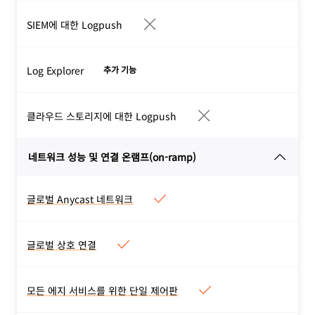
SIEM에 대한 Logpush
Log Explorer
추가 기능
클라우드 스토리지에 대한 Logpush
네트워크 성능 및 연결 온램프(on-ramp)
글로벌 Anycast 네트워크
글로벌 Anycast 네트워크
네트워크 에지 용량이
405Tbps인 125개 국가의
글로벌 상호 연결
글로벌 상호 연결
330개 도시에 걸친 Anycast
주요 ISP, 클라우드 서비스,
네트워크.
기업을 포함한 13,000개의
모든 에지 서비스를 위한 단일 제어판
모든 에지 서비스를 위한 단일 제
상호 연결
어판