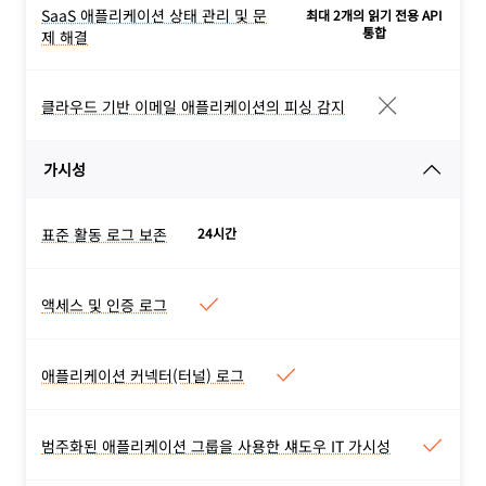
요.
플리케이션 내에서 부적절한
SaaS 애플리케이션 상태 관리 및 문
다.
최대 2개의 읽기 전용 API
SaaS 애플리케이션 상태 관리 및
파일 공유 동작이 있는지 확
통합
제 해결
문제 해결
인하세요.
SaaS 앱 내에서 잘못된 구성
과 잘못된 사용자 권한이 있
클라우드 기반 이메일 애플리케이션의 피싱 감지
클라우드 기반 이메일 애플리케
는지 살펴보세요. 단계별 문
이션의 피싱 감지
제 해결 가이드를 사용하여
Cloudflare 이메일 보안을
가시성
표면화된 보안 결과에 대해
사용하여 피싱과 비즈니스 이
즉시 조치하세요.
메일 손상을 차단하세요.
표준 활동 로그 보존
24시간
표준 활동 로그 보존
계약 요금제의 경우 DNS 로
그는 6개월 동안, HTTP 및
액세스 및 인증 로그
액세스 및 인증 로그
네트워크 로그는 30일 동안
차단 이유를 포함한 모든 요
저장됩니다.
청, 사용자, 장치에 대한 포괄
애플리케이션 커넥터(터널) 로그
애플리케이션 커넥터(터널) 로그
적인 세부 정보입니다. 차단
터널의 연결 상태와 새로운
정책 결정 사항은 1주일 동
DNS 레코드가 앱에 등록되
범주화된 애플리케이션 그룹을 사용한 섀도우 IT 가시성
안, 인증 로그는 6개월 동안
범주화된 애플리케이션 그룹을
는 시기에 대한 감사 로그.
저장됩니다.
사용한 섀도우 IT 가시성