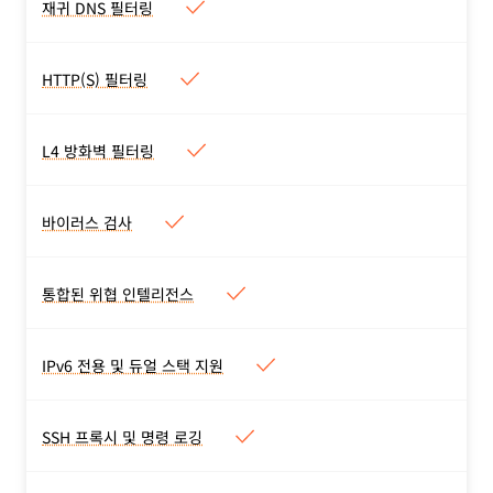
DNS 터널링, C2 및 봇넷 등
재귀 DNS 필터링
재귀 DNS 필터링
을 차단하세요.
보안 또는 콘텐츠 카테고리별
로 필터링하세요. 장치 클라
HTTP(S) 필터링
HTTP(S) 필터링
이언트 또는 각 위치의 라우
출처, 대상 국가, 도메인, 호
터를 통해 배포하세요.
스트, HTTP 메소드, URL 등
L4 방화벽 필터링
L4 방화벽 필터링
에 따라 트래픽을 제어하세
포트, IP, TCP/UDP 프로토
요. 무제한 TLS 1.3 검사.
콜을 기반으로 트래픽을 허용
바이러스 검사
바이러스 검사
하거나 차단하세요.
다양한 유형(PDF, ZIP, RAR
등)의 업로드/다운로드된 파
통합된 위협 인텔리전스
통합된 위협 인텔리전스
일 스캔
자체 머신러닝 알고리즘과 타
사 위협 피드를 통해 감지하
IPv6 전용 및 듀얼 스택 지원
IPv6 전용 및 듀얼 스택 지원
세요.
모든 기능은 IPv4 및 IPv6 연
결에서 사용할 수 있습니다.
SSH 프록시 및 명령 로깅
SSH 프록시 및 명령 로깅
애플리케이션에 대한 SSH