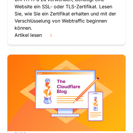
Kambodscha
Website ein SSL- oder TLS-Zertifikat. Lesen
Kamerun
Sie, wie Sie ein Zertifikat erhalten und mit der
Kanada
Verschlüsselung von Webtraffic beginnen
Kap Verde
können.
Kasachstan
Artikel lesen
Katar
Kenia
Kirgisistan
Kiribati
Kokosinseln
Kolumbien
Komoren
Kongo
Kroatien
Kuba
Kuwait
Laos, Demokratische Volksrepublik
Lesotho
Lettland