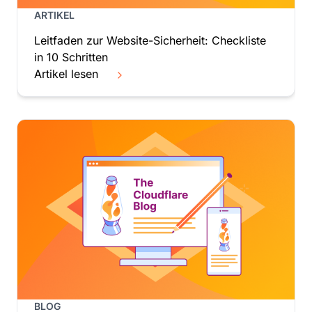
Mexiko
ARTIKEL
Moldau, Republik
Leitfaden zur Website-Sicherheit: Checkliste
Monaco
in 10 Schritten
Mongolei
Artikel lesen
Montenegro
Montserrat
Mosambik
Myanmar
Namibia
Nauru
Nepal
Neukaledonien
Neuseeland
Niederlande
Niger
Nigeria
Nikaragua
Niue
BLOG