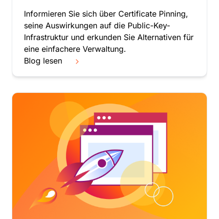
Nordkorea
Norfolkinsel
Informieren Sie sich über Certificate Pinning,
Norwegen
seine Auswirkungen auf die Public-Key-
Oman
Infrastruktur und erkunden Sie Alternativen für
Österreich
eine einfachere Verwaltung.
Osttimor
Blog lesen
Pakistan
Palästina
Panama
Papua-Neuguinea
Paraguay
Peru
Philippinen
Pitcairn
Plurinationaler Staat Bolivien
Polen
Portugal
Puerto Rico
Réunion