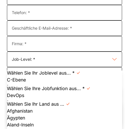
Telefon: *
Geschäftliche E-Mail-Adresse: *
Firma: *
Job-Level: *
Wählen Sie Ihr Joblevel aus... *
Funktion im Unternehmen: *
C-Ebene
Director
Wählen Sie Ihre Jobfunktion aus... *
Land: *
Einzelner Beitragender
DevOps
Manager
Engineering
Wählen Sie Ihr Land aus …
Sonstige
Executive
Afghanistan
Studentin / Student
Finanzwesen/Beschaffung
Ägypten
VP
Infrastruktur
Aland-Inseln