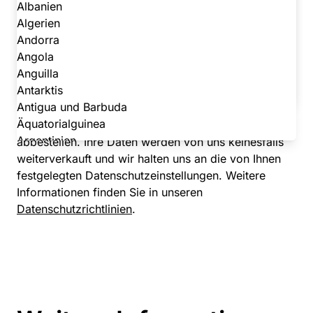
IT
Albanien
Netzwerk
Algerien
Kontakt
Presse/Medien
Andorra
Produkt
Angola
Sicherheit
Anguilla
Durch Absenden dieses Formulars stimmen Sie zu,
Sonstige
Antarktis
von Cloudflare Informationen zu seinen Produkten,
Studentin / Student
Antigua und Barbuda
Veranstaltungen und Sonderangeboten zu erhalten.
Vertrieb/Marketing
Äquatorialguinea
Sie können diese Nachrichten jederzeit wieder
Argentinien
abbestellen. Ihre Daten werden von uns keinesfalls
Armenien
weiterverkauft und wir halten uns an die von Ihnen
Aruba
festgelegten Datenschutzeinstellungen. Weitere
Aserbaidschan
Informationen finden Sie in unseren
Äthiopien
Datenschutzrichtlinien
.
Australien
Bahamas
Bahrain
Bangladesch
Barbados
Belarus (Weißrussland)