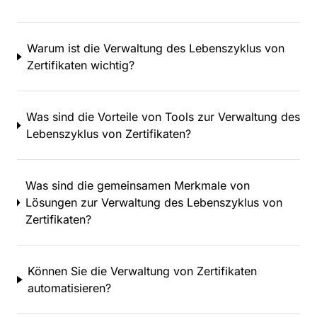
Ungarn
Uruguay
Usbekistan
Warum ist die Verwaltung des Lebenszyklus von
Vanuatu
Zertifikaten wichtig?
Venezuela, Bolivarische Republik
Vereinigte Arabische Emirate
Vereinigte Staaten
Was sind die Vorteile von Tools zur Verwaltung des
Vereinigtes Königreich
Lebenszyklus von Zertifikaten?
Vietnam
Wallis und Futuna
Weihnachtsinsel
Was sind die gemeinsamen Merkmale von
Westsahara
Lösungen zur Verwaltung des Lebenszyklus von
Zentralafrikanische Republik
Zertifikaten?
Zypern
Können Sie die Verwaltung von Zertifikaten
automatisieren?