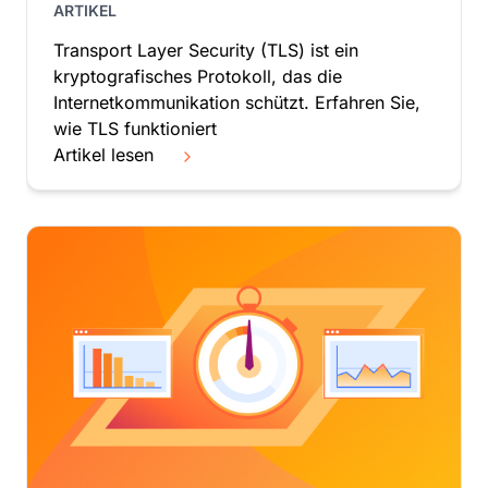
Ruanda
ARTIKEL
Rumänien
Transport Layer Security (TLS) ist ein
Russland
kryptografisches Protokoll, das die
Saint-Barthélemy
Internetkommunikation schützt. Erfahren Sie,
Salomonen
wie TLS funktioniert
Sambia
Artikel lesen
Samoa
San Marino
São Tomé und Príncipe
Saudi-Arabien
Schweden
Schweiz
Senegal
Serbien
Seychellen
Sierra Leone
Simbabwe
Singapur
Slowakische Republik