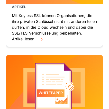
Slowenien
ARTIKEL
Somalia
Mit Keyless SSL können Organisationen, die
Spanien
ihre privaten Schlüssel nicht mit anderen teilen
Sri Lanka
dürfen, in die Cloud wechseln und dabei die
St. Helena, Ascension und Tristan da Cunha
SSL/TLS-Verschlüsselung beibehalten.
St. Kitts und Nevis
Artikel lesen
St. Lucia
St. Maarten (niederländischer Teil)
St. Martin (französischer Teil)
St. Pierre und Miquelon
St. Vincent und die Grenadinen
Südafrika
Sudan
Südgeorgien und die Südlichen Sandwichinseln
Südkorea
Südsudan
Suriname
Svalbard und Jan Mayen