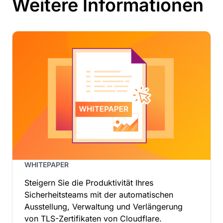
Weitere Informationen
Belgien
Belize
Benin
Bermuda
Bhutan
Bonaire, St. Eustatius und Saba
Bosnien und Herzegowina
Botswana
Bouvetinsel
Brasilien
Britische Jungferninseln
Britisches Territorium im Indischen Ozean
Brunei Darussalam
Bulgarien
WHITEPAPER
Burkina Faso
Steigern Sie die Produktivität Ihres
Burundi
Sicherheitsteams mit der automatischen
Chile
Ausstellung, Verwaltung und Verlängerung
China
von TLS-Zertifikaten von Cloudflare.