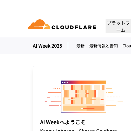
プラットフ
ーム
AI Week 2025
最新
最新情報と告知
Clou
ドキュメンテーション
相談
会社情報
パートナーネットワーク
クラウド
エンタープライズ
スモールビジネス
Cloudflareで成長、革新、顧客ニーズを満
ネクティビティクラウド
大中企業向け
小規模組織向け
開発者ライブラリ
デモと製品ツアー
アプリケーションデモ
リーダーシッ
（Cloudflare One）
アプリケーションセキュリ
アプリ
たす
グ、セキュリティ、パ
ドキュメントとガイド
オンデマンドの製品デモ
構築可能なものを見る
リーダーの紹介
ティ
マンス
ビスを60以上提供しま
トラストネットワーク
セス
レイヤー7のDDoS攻撃対策
CDN
ライブラリ
パートナーのタイプ
製品
信頼、プライバ
役立つガイド、ロードマップなど
アWebゲートウェイ
Webアプリケーションファ
DNS
人工知能
コンピューティング
PowerUPプログラム
テクノロジーパ
プライバシー
イアウォール
顧客の接続と保護を維持しつつ、
当社のテクノロジ
ポリシー、データ
ビスとしてのネットワ
スマー
ション
セキュリティモダナイゼーション
ネット
ビジネスを成長
インテグレーター
構築
AI Gateway
Observability
 SD-WAN
APIセキュリティ
について
AIアプリの監視と制御
ログ、メトリクス、トレース
Load b
VPNの代替
リファレンスアーキテクチャ
コーヒ
ルセキュリティ
ボット管理
公共の利益
テクニカルガイド
AI Weekへようこそ
Workers AI
Workers
フィッシング対策
WANモ
当社のネットワークでMLモデル
サーバーレスアプリの構築と展
Kenny Johnson、Sharon Goldberg、
人道支援