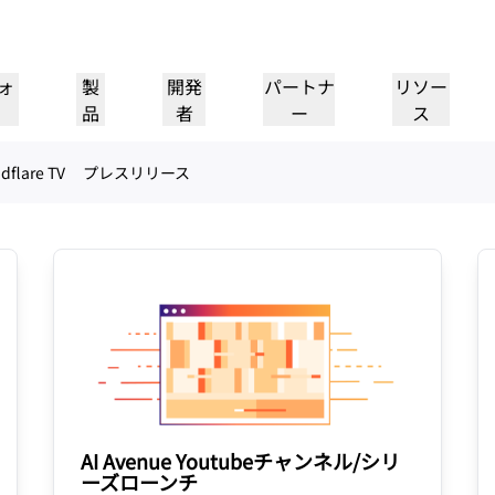
Cloudflare TV
ォ
製
開発
パートナ
リソー
品
者
ー
ス
dflare TV
プレスリリース
パートナーポータル
パートナー
業界
ド
リソースの検索と案件登
Cloudflareパートナーにな
プ
導入事例
チュートリアル
IR
ウェビナー
リファレンスアーキテクチャ
プレス
ケーションパフォー
ネットワーキング
録
る
ヘルスケア
1
Cloudflareで成功を追求
段階的な構築チュートリアル
投資家情報
洞察に満ちたディスカッション
図とデザインパターン
最近のニュース
フ
金融サービス
小売
レイヤー3/4のDDoS攻撃対
策
ゲーミング
公共機関
レポート
ブログ
シー、安全性
Cloudflareの調査インサイト
技術的な詳細情報と製品ニュース
Firewall as a Service
メディア
ストレージとデータベース
ートナー
グローバルシステムインテグ
サービスプロバイ
信頼
コンプライア
リソース
ーパートナーと
本当に価値のあるサ
レーター
、保護
ポリシー、プロセス、安全性
認定および規制
トルーティング
ネットワークインターコネ
ワークモダナイゼーション
のエコシステム
イダーのネットワー
シームレスで大規模なデジタルト
製品ガイド
Images
D1
クト
ランスフォーメーションサポート
画像の変換と最適化
サーバーレスSQLデータベース
alancing
リファレンスアーキテクチ
ーショップネットワーキング
ソリューションおよび製品ガイド
ドキュメ
を作成
スマートルーティング
製品ドキュメント
開発者向け
AI Avenue Youtubeチャンネル/シリ
Realtime
アナリストレポート
ーズローンチ
ダナイゼーション
R2
リアルタイムのオーディオおよ
政府
選挙