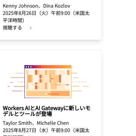
アカウントにアクセスでき
Kenny Johnson、Dina Kozlov
門家による成功支援
Project Fair Shot
なりましたか？
2025年8月26日（火）午前9:00（米国太
Developers Discord
平洋時間）
プラン選択にヘルプが
Radar
視聴する
インターネットト
必要
ラフィックとセキ
ュリティのトレン
支援を申し込む
ド
Workers AIとAI Gatewayに新しいモ
デルとツールが登場
Taylor Smith、Michelle Chen
2025年8月27日（水）午前9:00（米国太