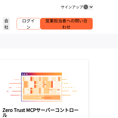
サインアップ
会
ログイ
営業担当者への問い合
社
ン
わせ
ドメイン登録
プロジェクトを詳しく見る
セルフサーブエージェンシープ
アナリストレポート
グ
メインの購入と管理
お客様事例
業界調査レポート
世界
ログラム
試験導入
キャリア
クライアントのセルフサーブアカウ
ントを管理
.1.1.1
30秒でできるAIデモ
イベント
を詳しく見る
ライブバーチャルワークショップ
求人情報を確認する
リーDNSリゾルバー
始めるためのクイックガイド
今後の地域イベント
ピアツーピア（P2P）ポータル
ラーニングセンター
ネットワークのトラフィックインサ
リソース
Workers Playgroundを詳しく
信頼、プライバシー、コン
イト
教育ツールとハウツーコンテンツ
見る
イアンス
製品ガイド
構築、テスト、デプロイ
コンプライアンス情報とポリシ
ダー
ンス
透明性
リファレンスアーキテクチャ
ービスプロバ
ポリシーと開示情報
Developers Discord
パートナーの検索
クをご紹介
コミュニティに参加する
PowerUPでビジネスを強化し、
アナリストレポート
サポート
Cloudflare Powered+パートナーと
問い合わせる
ャ
ンテーション
つながりましょう。
製品デモとツアー
ドキュメント
Zero Trust MCPサーバーコントロー
構築を開始する
コミュニティフォーラム
ル
グローバルサービス
健康