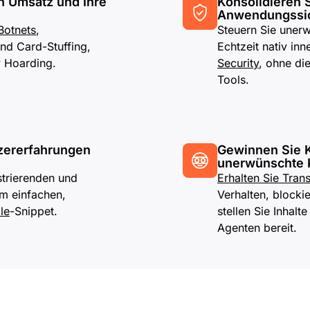
en Umsatz und Ihre
Konsolidieren S
Anwendungssi
Botnets
,
Steuern Sie unerw
nd Card-Stuffing,
Echtzeit nativ in
y Hoarding.
Security
, ohne di
Tools.
zererfahrungen
Gewinnen Sie K
unerwünschte 
strierenden und
Erhalten Sie Tran
m einfachen,
Verhalten, blocki
le
-Snippet.
stellen Sie Inhal
Agenten bereit.