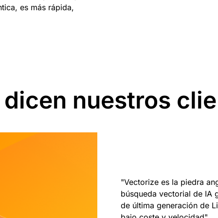
ica, es más rápida,
dicen nuestros cli
"Vectorize es la piedra a
búsqueda vectorial de IA g
de última generación de L
bajo coste y velocidad".