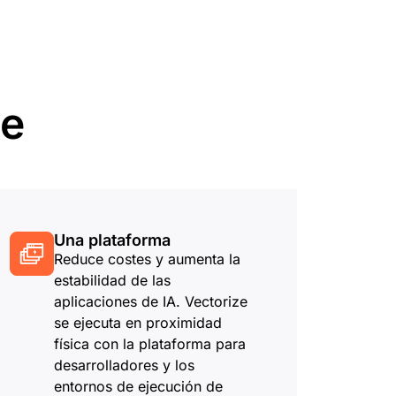
Documentación para desarrolladores
or
Project Fair Shot
¿Has perdid
icios globales
cuenta?
s
 guiado por expertos
Discord par
Ayúdame a elegir
ze
dforce
Radar
Te 
Tendencias del
tráfico y la
tigaciones y
seguridad en
ciones
Internet
 amenazas
Una plataforma
o
Reduce costes y aumenta la
estabilidad de las
aplicaciones de IA. Vectorize
se ejecuta en proximidad
física con la plataforma para
desarrolladores y los
entornos de ejecución de