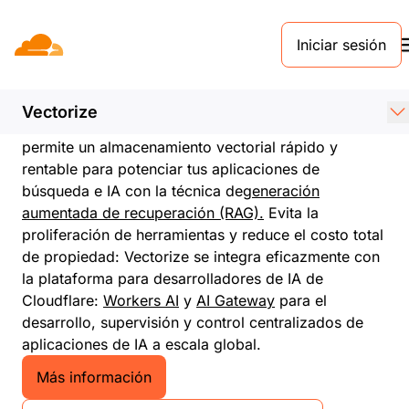
Iniciar sesión
Vectorize
Base de datos vectorial de alta velocidad,
rentable y distribuida globalmente
Vectorize
Empieza a desarrollar gratis en minutos. Vectorize
permite un almacenamiento vectorial rápido y
rentable para potenciar tus aplicaciones de
búsqueda e IA con la técnica de
generación
aumentada de recuperación (RAG).
Evita la
proliferación de herramientas y reduce el costo total
de propiedad: Vectorize se integra eficazmente con
la plataforma para desarrolladores de IA de
Cloudflare:
Workers AI
y
AI Gateway
para el
desarrollo, supervisión y control centralizados de
aplicaciones de IA a escala global.
Más información