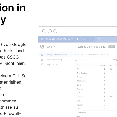
ion in
ty
r
) von Google
erheits- und
.Das CSCC
M-Richtlinien,
 einem Ort. So
atenrisiken
e
en
genommen
tnisse zu
 Firewall-