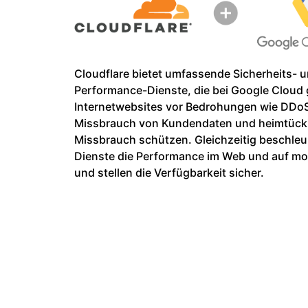
Workers
ML-Modelle in unserem
Netzwerk ausführen
Serverlose Apps
Hum
Schutz von Webanwendungen und
Netzwer
D PREISE
erstellen/bereitstellen
KENNENLERNEN
Proj
APIs
Tarife
KMU-Tarife
Tarife für P
theNET
TARIFE UND PREISE
Erkenntnisse 
Cloudflare bietet umfassende Sicherheits- 
das digitale
Performance-Dienste, die bei Google Cloud
Unternehmen
Workers
Workers KV
Internetwebsites vor Bedrohungen wie DDoS
Serverlose Apps erstellen &
Serverloser Schlüssel-Werte-
bereitstellen
Speicher für Apps
Missbrauch von Kundendaten und heimtück
KI-Sicherheit
Datenkonformität
Missbrauch schützen. Gleichzeitig beschleu
Sichern Sie agentenbasierte KI-
Compliance optimieren und
und GenAI-Anwendungen
Risiken minimieren
Dienste die Performance im Web und auf mo
und stellen die Verfügbarkeit sicher.