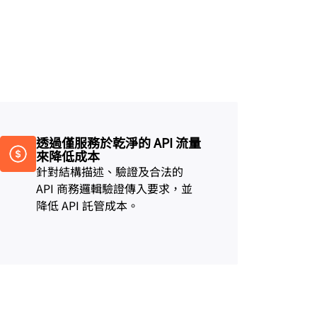
ns
Project Fair Shot
專家主導的成功案例
開發人員 Disc
幫我選擇
e One
Radar
範
獲得
營運
網際網路流量和安全
會
研討會
性趨勢
求示範
透過僅服務於乾淨的 API 流量
來降低成本
針對結構描述、驗證及合法的
API 商務邏輯驗證傳入要求，並
降低 API 託管成本。