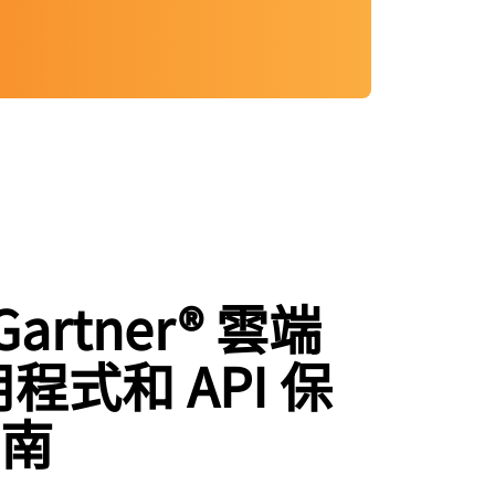
Gartner® 雲端
用程式和 API 保
南