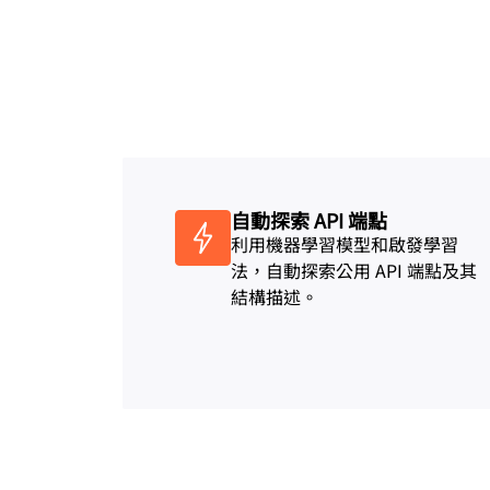
保護 Web 應用程式和 API
與定價
Galileo 專案
探索
rprise 方案
小型企業方案
方案與定價
theNET
數位企業戰略
Workers
Workers KV
AI 安全性
資料合規性
建置和部署無伺服器應用程式
適用於應用程式的無伺服器鍵值
運用 AI
保障自主式 AI 與生成式 AI 應用程
簡化合規性並最大程度降
式的安全
自動探索 API 端點
利用機器學習模型和啟發學習
法，自動探索公用 API 端點及其
結構描述。