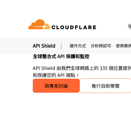
Cloudflare 
Shield
API Shield
運作方式
分析師認可
使用案
文件
交流
公司資訊
合作夥伴網路
連通雲
企業
小型企
藉助 Cloudflare 實現成長、創新並
全球整合式 API 保護和監控
dflare 的全球連通雲提供 60 多種網
適用於大中型組織
適用於
開發人員庫
應用程式示範
示範 + 產品導覽
領導層
(Cloudflare One)
應用程式安全性
戶需求
安全性和效能服務。
文件和指南
探索可以建置的內容
隨需產品示範
認識我們的領導
API Shield 由我們全球網路上的 335 個
 Trust 網路存取
第 7 層 DDoS 防護
和保護您的 API 端點。
資源庫
合作夥伴類型
產品
信任、隱私和
eb 閘道 (SWG)
Web 應用程式防火牆
實用指南、藍圖等
與專家討論
進行自助導覽
PowerUP 計畫
技術合作
人工智慧
運算
隱私權
服務/SD-WAN
API 安全性
化
實現安全現代化
在發展業務的同時保障客戶連線與
探索我們的
原則、資料和保
安全
建置
AI Gateway
Observability
郵件安全
機器人管理
VPN 替代
觀察、控制 AI 應用程式
記錄、指標和追蹤
參考架構
公眾利益
性
網路釣魚防護
技術指南
Workers AI
Workers
在我們的網路上執行 ML 模型
建置、部署無伺服器應用程式
人道主義