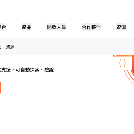
API
平台
產品
開發人員
合作夥伴
資源
例
資源
合作夥伴入口網站
產業
業
合作夥伴
滿足客
查找資源並註冊交易
小型組織
成為 Cloudflare 合作夥伴
教學課程
案例研究
投資人關係
參考架構
網路研討會
新聞
應用程式效能
主管
醫療保健
者
逐步建置教學課程
利用 Cloudflare 推動成功
投資者資訊
圖表和設計模式
深入討論
探索最
位置提供支援，可自動探索、驗證
零售
遊
CDN
第 3/4 層 DDoS 防護
公共部門
報告
部落格
安全
DNS
防火牆即服務
Cloudflare 研究的見解
技術深入探討和產品新聞
夥伴
全球系統整合者
服務提供者
媒體
儲存空間與資料庫
信任
合規
Smart Routing
網路互連
資源
實現網路現代化
技術合作夥伴與整合商
支援無縫的大規模數位轉換
瞭解我們的重
護
原則、程序和安全
認證與
產品指南
Images
D1
Load balancing
Smart Routing
咖啡店網路
轉換、最佳化影像
建立無伺服器 SQL 資料庫
參考架構
解決方案 + 產品指南
WAN現代化
產品文件
Realtime
R2
分析報告
建置即時音訊/視訊應用程式
儲存資料，無需支付高昂的輸
政府
選舉