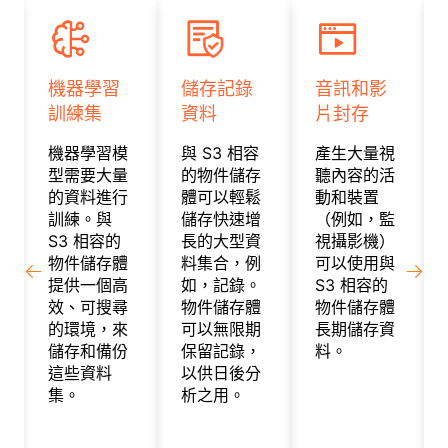
Slide 1 of 4
機器學習
儲存記錄
音訊和影
訓練集
資料
片封存
機器學習模
與 S3 相容
產生大量視
型需要大量
的物件儲存
聽內容的活
的資料進行
體可以輕鬆
動和裝置
訓練。與
儲存快速增
（例如，監
S3 相容的
長的大型資
視攝影機）
物件儲存體
料集合，例
可以使用與
提供一個高
如，記錄。
S3 相容的
效、可搜尋
物件儲存體
物件儲存體
的環境，來
可以無限期
長期儲存資
儲存和備份
保留記錄，
料。
這些資料
以供日後分
集。
析之用。