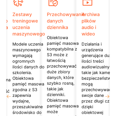
Zestawy
Przechowywanie
Archiwa
 do
treningowe
danych
plików
ania
uczenia
dziennika
audio i
o
maszynowego
wideo
Obiektowa
pamięć masowa
Modele uczenia
Działania i
are
kompatybilna z
maszynowego
urządzenia
S3 może z
wymagają
generujące duże
łatwością
ogromnych
ilości treści
przechowywać
ilości danych do
audiowizualnych,
duże zbiory
szkolenia.
takie jak kamery
danych, które
Obiektowa
bezpieczeństwa,
ywana
szybko rosną,
pamięć masowa
mogą
takie jak
zgodna z S3
przechowywać
oność
dzienniki.
zapewnia
swoje dane
h
Obiektowa
wydajne,
przez długi czas
pamięć masowa
przeszukiwalne
dzięki
może
środowisko do
obiektowej
ię