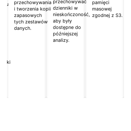
przechowywać
przechowywania
pamięci
eniu
dzienniki w
i tworzenia kopii
masowej
nieskończoność,
zapasowych
zgodnej z S3.
ch
aby były
tych zestawów
dostępne do
danych.
późniejszej
analizy.
e
a
pliki
acić