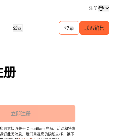
注册
公司
登录
联系销售
域名注册
探索项目
自助服务代理计划
分析
购买和管理域名
客户故事
为您的客户管理自助帐户
行业研
体中心
试用
招聘
金融服务
1.1.1.1
30 秒 AI 演示
对等互连门户
活动
近期新闻
直播线上研讨会
探索空缺职位
注册
免费 DNS 解析器
快速入门指南
为您的网络提供流量洞察
即将举
游戏
学习中心
资源
探索 Workers Playground
信任
教育工具和操作指南
构建、测试和部署
合规信
查找合作伙伴
产品指南
商
为您的业务赋能 —— 与 Cloudflare
规性
透明度
开发人员 Discord
Powered+ 合作伙伴携手
重要服务提供商网络
参考架构
与监管
政策与披露
加入社区
支持
立即注册
分析师报告
联系
文档
开始构建
产品演示和导览
社区
开发者文档
意接收关于 Cloudflare 产品、活动和特惠
退订此类消息。我们重视您的隐私选择，绝不
无法
口费用
健康
全球服务