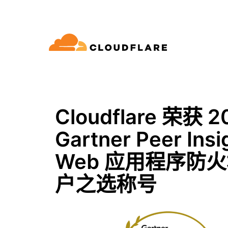
文档
互动
公司信息
品
合作伙伴网络
球连通云
Enterprise
小型
通过 Cloudflare 发展、创新并
开发人员图书馆
应用演示
演示 + 产品导览
领导力
oudflare 全球连通云提供 60 多种网络、
适用于中大型组织
对于
SE (Cloudflare One)
应用安全
求
全和性能服务。
Cloudflare 荣获 2
文档和指南
探索您能构建什么
按需产品演示
认识我们的
ro Trust 网络访问
L7 DDoS 防护
Gartner Peer Insi
图书馆
合作关系类型
产品
信任，隐私
全 Web 网关
Web 应用防火墙
实用指南、技术路线图及其
Web 应用程序防
PowerUP 计划
技术合
人工智能
计算
隐私
络即服务/SD-WAN
API 安全解决方案
发展业务的同时保障客户连接和安
探索我们
现代化安全
政策、数据
户之选称号
全
态系统
构建
AI Gateway
Observability
子邮件安全
机器人管理
VPN 替代品
观测和控制 AI 应用
日志、指标和追踪
参考架构
公众利益
技术指南
Workers AI
Workers
性
网络钓鱼防护
在我们的网络上运行 ML 模型
构建和部署无服务器应用
人道主义