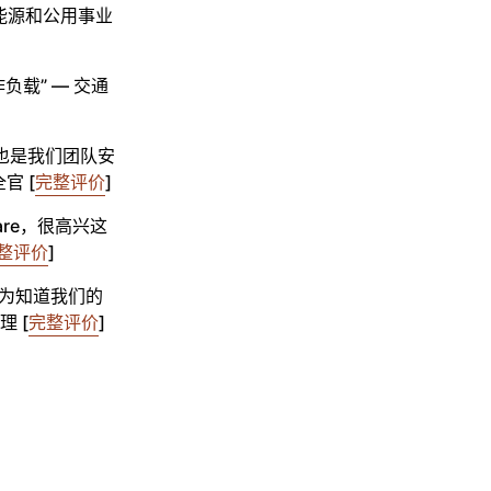
 能源和公用事业
负载” — 交通
务，也是我们团队安
官 [
完整评价
]
are，很高兴这
整评价
]
因为知道我们的
理 [
完整评价
]