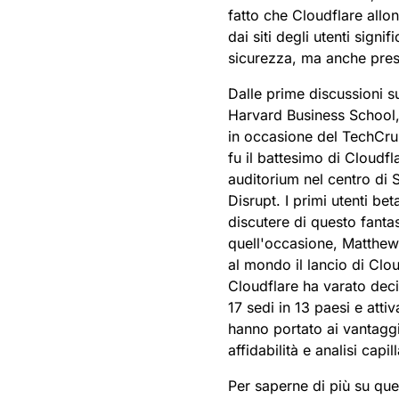
fatto che Cloudflare allo
dai siti degli utenti sign
sicurezza, ma anche prest
Dalle prime discussioni 
Harvard Business School, 
in occasione del TechCrun
fu il battesimo di Cloudfla
auditorium nel centro di
Disrupt. I primi utenti be
discutere di questo fanta
quell'occasione, Matthew 
al mondo il lancio di Clou
Cloudflare ha varato decin
17 sedi in 13 paesi e atti
hanno portato ai vantaggi
affidabilità e analisi capil
Per saperne di più su quel