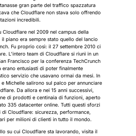
ntanasse gran parte del traffico spazzatura
ificava che Cloudflare non stava solo offrendo
azioni incredibili.
su Cloudflare nel 2009 nel campus della
il piano era sempre stato quello del lancio
ch. Fu proprio così: il 27 settembre 2010 ci
re. L'intero team di Cloudflare si riunì in un
 San Francisco per la conferenza TechCrunch
ta erano entusiasti di poter finalmente
stico servizio che usavano ormai da mesi. In
e Michelle salirono sul palco per annunciare
dflare. Da allora e nei 15 anni successivi,
e di prodotti e centinaia di funzioni, aperto
vato 335 datacenter online. Tutti questi sforzi
 di Cloudflare: sicurezza, performance,
lari per milioni di clienti in tutto il mondo.
lo su cui Cloudflare sta lavorando, visita il