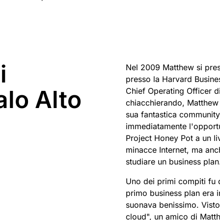
Realtime
Archivia i dati senza costose
to Galileo
Progetto Athenian
Cloudflare For Cam
Crea app audio e video in
tariffe in uscita
Report di analisi
tempo reale
 la rete
ividuali
Confronta i piani
Impegno
Cloudflare TV
Cloudforce
imenti
Serie ed eventi
One
i
Eventi
Demo
Nel 2009 Matthew si pre
per
innovativi
R2
Ricerca e
igitale
Archivia i dati senza ingenti costi
operazioni su
presso la Harvard Busines
Webinar
Workshop
Crittografia post-quantistica
in uscita
minacce
alo Alto
Chief Operating Officer d
Proteggi i dati e rispetta gli
standard di conformità
chiacchierando, Matthew 
sua fantastica community 
Richiedi una dem
immediatamente l'opportu
Project Honey Pot a un liv
minacce Internet, ma anc
studiare un business plan
Uno dei primi compiti fu 
primo business plan era i
suonava benissimo. Visto
cloud", un amico di Matth