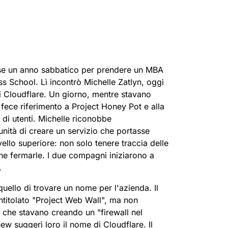
Hai perso l'acces
paigns
Project Fair Shot
Successo guidato da esperti
all'account?
Sviluppatori Disc
Aiutami a scegliere
Radar
Tendenze del
Ottieni ass
se un anno sabbatico per prendere un MBA
traffico e della
sicurezza di
lle
s School. Lì incontrò Michelle Zatlyn, oggi
Internet
i Cloudflare. Un giorno, mentre stavano
fece riferimento a Project Honey Pot e alla
di utenti. Michelle riconobbe
o
nità di creare un servizio che portasse
ello superiore: non solo tenere traccia delle
he fermarle. I due compagni iniziarono a
.
quello di trovare un nome per l'azienda. Il
ntitolato "Project Web Wall", ma non
 che stavano creando un "firewall nel
ew suggerì loro il nome di Cloudflare. Il