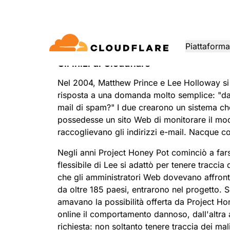
La nostra st
Piattaforma
Gli inizi di Cloudflare
TI
DOCUMENTAZIONE
IMPEGNO
INFO
Nel 2004, Matthew Prince e Lee Holloway si 
Partner network
ud
Enterprise
Piccola impresa
risposta a una domanda molto semplice: "d
Cresci, innova e soddisfa le 
loudflare One)
Sicurezza delle
Prestaz
Libreria per sviluppatori
Demo applicazioni
Demo + tour dei prodo
Leade
d di Cloudflare offre
Per organizzazioni di
Per le piccole
clienti con Cloudflare
mail di spam?" I due crearono un sistema c
applicazioni
applica
Documentazione e guide
Scopri cosa puoi costruire
Demo di prodotti on dem
Incontr
rete, sicurezza e
grandi e medie
organizzazioni
possedesse un sito Web di monitorare il mo
dimensioni
ust Network Access
raccoglievano gli indirizzi e-mail. Nacque c
Protezione da attacchi
CDN
TIPI DI PARTNERSHIP
Web Gateway
DDoS L7
FIDU
Libreria
Negli anni Project Honey Pot cominciò a farsi
DNS
PRODOTTI
Guide utili, roadmap e alt
Programma PowerUP
Part
-as-a-service/SD-
Web Application Firewall
flessibile di Lee si adattò per tenere traccia
ancora
Priva
Fai crescere la tua attività
Esplor
Intelligenza artificiale
Elaborazione
Smart 
Criteri
che gli amministratori Web dovevano affronta
mantenendo i tuoi clienti
partn
Sicurezza delle API
Modernizza la sicurezza
connessi e protetti
Moderniz
tecno
da oltre 185 paesi, entrarono nel progetto. S
a delle e-mail
Load b
AI Gateway
Observability
COSTRUISCI
amavano la possibilità offerta da Project Ho
Osserva e controlla le app IA
Gestione dei bot
Log, metriche e tracce
Sostituisci la VPN
Rete di 
INTE
online il comportamento dannoso, dall'altra
Architettura di riferim
Workers AI
Workers
richiesta: non soltanto tenere traccia dei ma
Guide tecniche
Umani
 app
Proteggiti dal phishing
Moderni