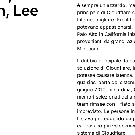
n, Lee
è sempre un azzardo, ma u
principale di Cloudflare s
Internet migliore. Era il 
potevano appassionarsi. I
Palo Alto in California ini
provenienti da grandi a
Mint.com.
Il dubbio principale da pa
soluzione di Cloudflare, i
potesse causare latenza. 
qualsiasi parte del siste
giugno 2010, in sordina, 
membri selezionati della 
team rimase con il fiato
imprevisto. Le persone in
li stava proteggendo dagli
caricavano più velocemen
sistema di Cloudflare, il l