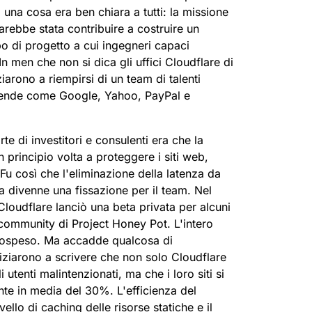
na cosa era ben chiara a tutti: la missione
arebbe stata contribuire a costruire un
tipo di progetto a cui ingegneri capaci
n men che non si dica gli uffici Cloudflare di
ziarono a riempirsi di un team di talenti
ziende come Google, Yahoo, PayPal e
rte di investitori e consulenti era che la
n principio volta a proteggere i siti web,
Fu così che l'eliminazione della latenza da
ma divenne una fissazione per il team. Nel
Cloudflare lanciò una beta privata per alcuni
community di Project Honey Pot. L'intero
 sospeso. Ma accadde qualcosa di
iziarono a scrivere che non solo Cloudflare
 utenti malintenzionati, ma che i loro siti si
te in media del 30%. L'efficienza del
ivello di caching delle risorse statiche e il