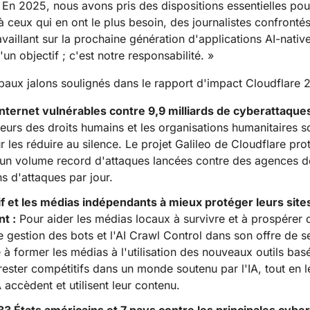
Rapports d'analyse
Realtime
En 2025, nous avons pris des dispositions essentielles pou
Assistance
Administration
Élections
 le réseau
s
Documentation des produits
Développez des applications
R2
à ceux qui en ont le plus besoin, des journalistes confronté
Projet Athenian
Cloudflare 
humanitaire
Serv
audio/vidéo en temps réel
Stockez vos données sans
Campaigns
Projet Galileo
aillant sur la prochaine génération d'applications AI-native
Réussi
frais de trafic sortant élevés
S&#039;informer
un objectif ; c'est notre responsabilité. »
 particuliers
Comparer les offres
Événements
Démo
ipaux jalons soulignés dans le rapport d'impact Cloudflare 
eNET
Cloudflare TV
Clou
Webinaires
Atelier
ormations pour
Séries et
Chiffrement post-quantique
One
 dirigeants des
événements
Internet vulnérables contre 9,9 milliards de cyberattaqu
Protégez vos données et
Rech
R2
reprises
innovants
respectez les normes de
opéra
Stockez vos données sans les
seurs des droits humains et les organisations humanitaires s
mériques
conformité
mena
coûteux frais de trafic sortant
Demander une dé
les réduire au silence. Le projet Galileo de Cloudflare pro
é un volume record d'attaques lancées contre des agences 
s d'attaques par jour.
tif et les médias indépendants à mieux protéger leurs sit
t :
Pour aider les médias locaux à survivre et à prospére
 de gestion des bots et l'AI Crawl Control dans son offre de s
 à former les médias à l'utilisation des nouveaux outils basé
 rester compétitifs dans un monde soutenu par l'IA, tout en 
 accèdent et utilisent leur contenu.