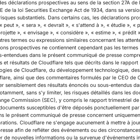
s déclarations prospectives au sens de la section 27A de la
1E de la loi Securities Exchange Act de 1934, dans sa versio
risques substantiels. Dans certains cas, les déclarations pr
peut », « sera », « devrait », « s'attend à », « étudie », « pl
 projette », « envisage », « considère », « estime », « prédit 
es termes ou expressions similaires concernant les attentes,
tions prospectives ne contiennent cependant pas les termes i
s-entendues dans le présent communiqué de presse comprenn
ves et résultats de Cloudflare tels que décrits dans le rappo
ologies de Cloudflare, du développement technologique, des 
udflare, ainsi que des commentaires formulés par le CEO de C
érer sensiblement des résultats énoncés ou sous-entendus da
otamment, sans s'y limiter, les risques détaillés dans les 
ange Commission (SEC), y compris le rapport trimestriel de
es documents susceptibles d'être déposés ponctuellement par
ans le présent communiqué de presse concernent uniquemen
larations. Cloudflare ne s'engage aucunement à mettre à jou
esse afin de refléter des événements ou des circonstances 
r de nouvelles informations ou la survenue d'événements i