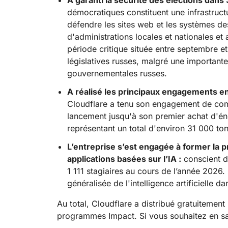
A garanti la sécurité des élections dans
démocratiques constituent une infrastructu
défendre les sites web et les systèmes de
d'administrations locales et nationales e
période critique située entre septembre e
législatives russes, malgré une important
gouvernementales russes.
A réalisé les principaux engagements e
Cloudflare a tenu son engagement de comp
lancement jusqu'à son premier achat d'éne
représentant un total d'environ 31 000 t
L’entreprise s’est engagée à former la 
applications basées sur l’IA :
conscient du
1 111 stagiaires au cours de l’année 2026. C
généralisée de l'intelligence artificielle d
Au total, Cloudflare a distribué gratuitement
programmes Impact. Si vous souhaitez en sav