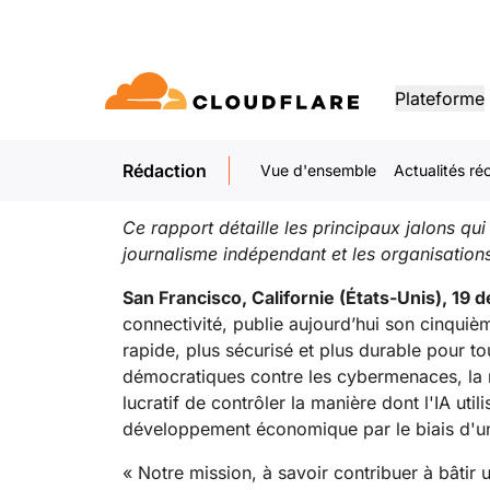
COMMUNIQUÉ DE PRESSE. 19 DÉCEMBRE 2025
Cloudflare publie 
Plateforme
Ce communiqué de presse est également di
Rédaction
Vue d'ensemble
Actualités ré
DOCUMENTATION
S'INFORMER
文
TS
Réseau de partenaires
ivité
Enterprise
PME
Développez, innovez et ré
ivité Cloudflare
Pour les grandes et
Pour les petites
Bibliothèque pour
Démos d'applications
Démos et décou
oudflare One)
Sécurité des applications
Performa
besoins de vos clients grâc
 services
moyennes entreprises
entreprises
Ce rapport détaille les principaux jalons qu
Découvrez ce que vous pouve
développeurs
produits
Cloudflare
performances, de la
applicati
journalisme indépendant et les organisations 
développer
Documentation et guides
Démos de produit
nnectivité réseau.
seau Zero Trust
Protection anti-DDoS de la
couche 7
CDN
San Francisco, Californie (États-Unis), 19
e web sécurisée
Bibliothèque
connectivité, publie aujourd’hui son cinqui
PRODUITS
Pare-feu applicatif web
DNS
TYPES DE PARTENARIATS
Guides utiles, feui
rapide, plus sécurisé et plus durable pour t
autres
 tant que service
(WAF)
Intelligence artificielle
Calcul
Moderniser la sécurité
Moderni
démocratiques contre les cybermenaces, la 
Programme PowerUP
Par
N
Routage in
Développez votre activité tout
Déc
Sécurité des API
lucratif de contrôler la manière dont l'IA uti
en assurant la connectivité et la
par
AI Gateway
Observability
Remplacer les VPN
Coffee 
du courrier
Load bala
développement économique par le biais d'un 
sécurité de vos clients
d'i
Observez et contrôlez les
Journaux, indicateurs et trace
que
Gestion des bots
DÉVELOPPER
applications IA
Se protéger contre le phishing
Moderni
« Notre mission, à savoir contribuer à bâtir
Workers
Architecture de