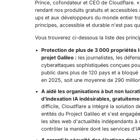
Workers AI
Prince, cofondateur et CEO de Cloudflare. « 
Développez et déployez des
Sécuriser les applications et les API
Protéger
Guides technique
Exécutez des modèles
applications serverless
rendant nos produits gratuits et accessibles 
web
d'apprentissage automatique
ET TARIFS
ups et aux développeurs du monde entier trav
sur notre réseau
principes, accessible et durable n'est pas qu'
terprise
Offres pour PME
Offres pour
EXPLORER
IGEANTS
Vous trouverez ci-dessous la liste des princ
th
OFFRES ET TARIFS
Inf
Sécurité de l'IA
Conformité des données
les
Protection de plus de 3 000 propriétés 
Sécurisez vos applications d'IA
Rationalisez la conformité et
Workers
Workers KV
ent
agentique et d'IA générative
minimisez les risques
Développez et déployez des
Un espace de stockage clé-
projet Galileo :
les journalistes, les défen
nu
applications serverless
valeur serverless pour les
cyberattaques sophistiquées conçues pour 
applications
public dans plus de 120 pays et a bloqu
en 2025, soit une moyenne de 290 million
A aidé les organisations à but non lucra
d'indexation IA indésirables, gratuitemen
difficile, Cloudflare a intégré la solution
entités du Project Galileo et s'est engagée
les sites web d'actualités indépendants à
contrôler la manière dont les services d'IA