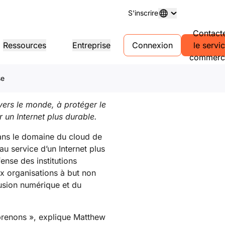
S'inscrire
Contact
pact annuel
Ressources
Entreprise
Connexion
le servi
commerci
erlands
,
한국어
,
日本語
,
繁體中
se
gistrement de nom de
Découvrez nos projets
Programme Agency en
Rapports d
Témoignages de clients
Rapports d'ét
ine
libre-service
Presse
Tour d'essai
Emploi
er et gérer des domaines
Gérez des comptes en libre-
vers le monde, à protéger le
service pour vos clients
Démo de l'IA en 30
Événemen
ives
Explorez les actualités récentes
Ateliers virtuels en direct
Découvrez les postes vacants
 un Internet plus durable.
Événements r
secondes
Portail peer-to-peer
veur DNS gratuit
Guide rapide de la prise en main
Informations sur le trafic pour
ans le domaine du cloud de
Confiance, 
votre réseau
Centre d'apprentissage
ources
Explorer Workers
conformit
u service d’un Internet plus
s
Outils de formation et contenu
Informations 
Playground
ense des institutions
s produits
alités
pratique
matière de c
Développez, testez et déployez
Conformité
Transparence
x organisations à but non
isseurs de services
Trouvez un partenaire
tectures de référence
Certification et réglementation
Politiques et déclarations
vrez notre réseau
Dynamisez votre entreprise dans
clusion numérique et du
Discord pour développeurs
imés fournisseurs de
le cadre du programme de
Assistanc
Rejoignez la communauté
orts d'analyse
es.
partenariat PowerUP : entrez en
Nous conta
contact avec les partenaires
strations et tours
ce
Cloudflare Powered+.
reprenons », explique Matthew
Commencer à
izon des produits
Forum de l
Documentation