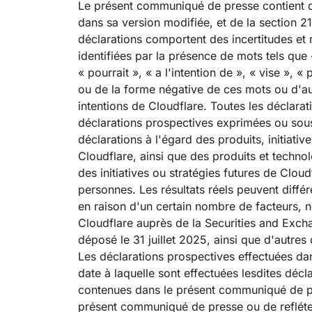
Le présent communiqué de presse contient de
dans sa version modifiée, et de la section 2
déclarations comportent des incertitudes et 
identifiées par la présence de mots tels que « 
« pourrait », « a l'intention de », « vise », «
ou de la forme négative de ces mots ou d'autr
intentions de Cloudflare. Toutes les déclara
déclarations prospectives exprimées ou sou
déclarations à l'égard des produits, initiati
Cloudflare, ainsi que des produits et techn
des initiatives ou stratégies futures de Clo
personnes. Les résultats réels peuvent diff
en raison d'un certain nombre de facteurs, n
Cloudflare auprès de la Securities and Exch
déposé le 31 juillet 2025, ainsi que d'autr
Les déclarations prospectives effectuées d
date à laquelle sont effectuées lesdites déc
contenues dans le présent communiqué de pr
présent communiqué de presse ou de refléte