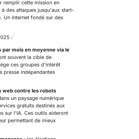
r remplir cette mission en
développer
Santé
Documentation pour les développeurs
Vous avez 
s à des attaques jusqu'aux start-
for
Projet Fair Shot
ices mondiaux
votre comp
. Un Internet fondé sur des
te dirigée par des experts
Discord po
s
M'aider à choisir
2025 :
dforce
Radar
s
Obten
Tendances en
matière de trafic
es par mois en moyenne via le
erche et
Internet et de
tions sur les
ont souvent la cible de
sécurité
ces
mo
tège ces groupes d'intérêt
de presse indépendantes
es web contre les robots
r dans un paysage numérique
ervices gratuits destinés aux
s sur l'IA. Ces outils aideront
leur permettant de mieux