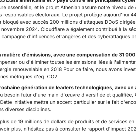
 33 États américains et 7 pays contre les principales cy
re essentielle, et le projet Athenian assure notre niveau de 
s responsables électoraux. Le projet protège aujourd'hui 44
t a bloqué avec succès 200 millions d'attaques DDoS dirigée
t novembre 2024. Cloudflare a également contribué à la séc
e campagne d'influences étrangères et des cyberattaques pers
n matière d'émissions, avec une compensation de 31 000
enser ou d'éliminer toutes les émissions liées à l'aliment
rgie renouvelable en 2018 Pour ce faire, nous avons investi
onnes métriques d'éq. CO2.
prochaine génération de leaders technologiques, avec un 
 besoin futur d'une main-d'œuvre diversifiée et qualifiée, 
ette initiative mettra un accent particulier sur le fait d'enc
ans diverses disciplines.
 plus de 19 millions de dollars de produits et de services en
oir plus, n'hésitez pas à consulter le
rapport d'impact
202