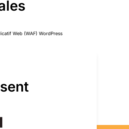
ales
licatif Web (WAF) WordPress
isent