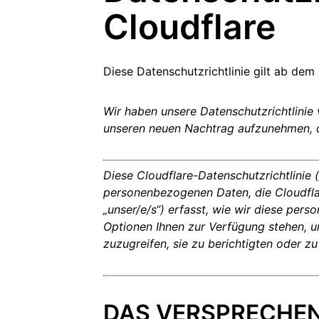
Realtime
R2
Cloudflare
Global
Echtzeit-Audio-/-Video-Apps
Daten ohne kostspielige
anitäre Hilfe
Behörden
Wahlen
Analyseberichte
kschutz
entwickeln
Egress-Gebühren speichern
Erfolgre
ekt Galileo
Projekt „Athenian“
Cloudflare for Cam
Experte
rivatanwender
Zum Tarifvergleich
Cloudflare TV
Cloudforce O
Vertiefung
Diese Datenschutzrichtlinie gilt ab de
E
für
Innovative
Bedrohungsfor
Reihen und
und -maßnahm
Ereignisse
Demos
Events
R2
Wir haben unsere Datenschutzrichtlinie
Daten speichern ohne teure
Webinare
Egress-Gebühren
unseren neuen Nachtrag aufzunehmen, de
Post-Quanten-Kryptografie
Workshops
Daten schützen und
Compliance-Standards erfüllen
Diese Cloudflare-Datenschutzrichtlinie („
Demo anfragen
personenbezogenen Daten, die Cloudflare,
„unser/e/s“) erfasst, wie wir diese p
Optionen Ihnen zur Verfügung stehen, 
zuzugreifen, sie zu berichtigten oder zu
DAS VERSPRECHE