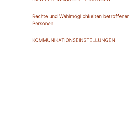
Rechte und Wahlmöglichkeiten betroffener
Personen
KOMMUNIKATIONSEINSTELLUNGEN
Datensicherheit, Datenintegrität und -zugan
Datenaufbewahrung
BENACHRICHTIGUNG ÜBER ÄNDERUNGEN
GESCHÄFTLICHE TRANSAKTIONEN
ENGLISCHE SPRACHE GILT VORRANGIG