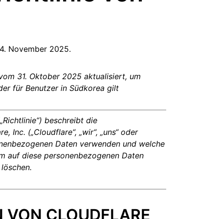
Jetzt entwickeln
e Dienste
Kontozugang verlor
Gesundheit
ich unter Leitung von
paigns
Project Fair Shot
n
Entwickler-Discord
ne
Radar
m 4. November 2025.
ntscheidungshilfe
schung
Internet-Traffic
Hilfe hole
en
und
Sicherheitstrends
 vom 31. Oktober 2025 aktualisiert, um
r für Benutzer in Südkorea gilt
Richtlinie“) beschreibt die
 Inc. („Cloudflare“, „wir“, „uns“ oder
ersonenbezogenen Daten verwenden und welche
um auf diese personenbezogenen Daten
 löschen.
N VON CLOUDFLARE