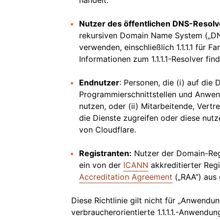
handelt.
Nutzer des öffentlichen DNS-Resolv
rekursiven Domain Name System („DNS“
verwenden, einschließlich 1.1.1.1 für Fam
Informationen zum 1.1.1.1-Resolver fin
Endnutzer
: Personen, die (i) auf di
Programmierschnittstellen und Anwen
nutzen, oder (ii) Mitarbeitende, Vert
die Dienste zugreifen oder diese nutz
von Cloudflare.
Registranten:
Nutzer der Domain-Regis
ein von der
ICANN
akkreditierter Reg
Accreditation Agreement
(„RAA“) aus
Diese Richtlinie gilt nicht für „Anwendun
verbraucherorientierte 1.1.1.1.-Anwendun