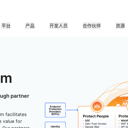
平台
产品
开发人员
合作伙伴
资源
合作伙伴门户
行业
公司
合作伙伴
满足客户需
查找资源并注册交易
教程
案例研究
投资者关系
参考架构
网络研讨会
媒
小型组织
成为 Cloudflare 合作伙伴
应用性能
网络
医疗保健
领导团队
分步构建教程
Cloudflare 助力成功
投资者信息
图表和设计模式
深入洞察的讨论
探索
零售
CDN
L3/4 DDoS 保护
am
公共部门
报告
博客
与安全
DNS
防火墙即服务
他资源
来自 Cloudflare 研究的见解
技术深挖和产品资讯
作伙伴
全球系统集成商
服务提供
媒体
存储和数据库
信任
合
智能路由
网络互连
资源
的技术合作伙伴和集成生
支持无缝的大规模数字化转型
发现我们的
ough partner
现代化网络
和保护
政策、流程和安全
认证
产品指南
Images
D1
Load balancing
智能路由
咖啡店网络
转换、优化图像
创建无服务器 SQL 数据库
参考架构
解决方案与产品指南
m facilitates
产品文档
Realtime
R2
WAN 现代化
e value for
分析师报告
构建实时音频和视频应用
存储数据无需支付昂贵的出
政府机构
选举