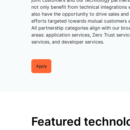
joint customers and our technology partners
划与价格
保护 Web 应用和 API
Project Gali
not only benefit from technical integrations 
探索
terprise 计划
小型企业计划
also have the opportunity to drive sales and
计划与价格
efforts targeted towards mutual customers 
theNET
数字企业战
Workers
Workers KV
All partnership categories align with our bro
构建并部署无服务器应用
应用的无服务器键值存储
areas: application services, Zero Trust servi
AI 安全
数据合规
services, and developer services.
队与数字体验
保护智能体式 AI 和生成式 AI 应用
简化合规并最小化风
Apply
Featured technol