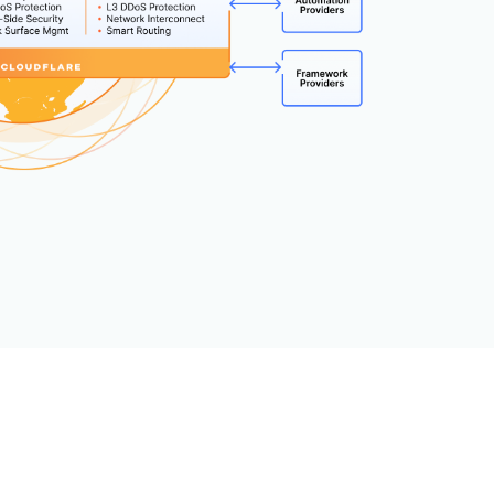
igns
Project Fair Shot
专家引导助力成功
开发人员
帮助我选择
force One
Radar
演示
获
究与运营
互联网流量和安全趋势
讨会
研讨会
请求演示