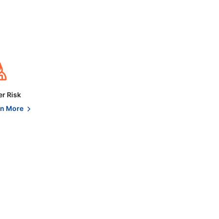
r Risk
rn More