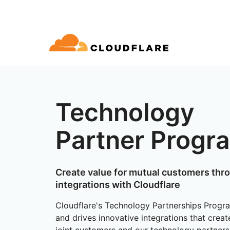
文档
互动
公司信息
品
合作伙伴网络
球连通云
Enterprise
小型
通过 Cloudflare 发展、创新并
开发人员图书馆
应用演示
演示 + 产品导览
领导力
oudflare 全球连通云提供 60 多种网络、
适用于中大型组织
对于
Technology
SE (Cloudflare One)
应用安全
求
全和性能服务。
文档和指南
探索您能构建什么
按需产品演示
认识我们的
ro Trust 网络访问
L7 DDoS 防护
Partner Progr
图书馆
合作关系类型
产品
信任，隐私
全 Web 网关
Web 应用防火墙
实用指南、技术路线图及其
PowerUP 计划
技术合
人工智能
计算
隐私
络即服务/SD-WAN
API 安全解决方案
发展业务的同时保障客户连接和安
探索我们
Create value for mutual customers thr
现代化安全
政策、数据
全
态系统
构建
integrations with Cloudflare
AI Gateway
Observability
子邮件安全
机器人管理
VPN 替代品
观测和控制 AI 应用
日志、指标和追踪
参考架构
Cloudflare's Technology Partnerships Progra
公众利益
技术指南
Workers AI
Workers
性
网络钓鱼防护
and drives innovative integrations that creat
在我们的网络上运行 ML 模型
构建和部署无服务器应用
人道主义