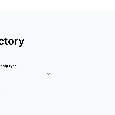
ctory
rship type