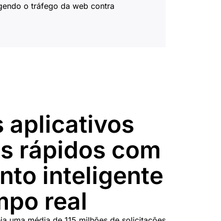
egendo o tráfego da web contra
 aplicativos
s rápidos com
to inteligente
mpo real
eia uma média de 115 milhões de solicitações