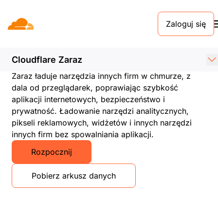
Zaloguj się
Cloudflare Zaraz
Menedżer narzędzi innych firm stworzony z
myślą o szybkości, prywatności i
Cloudflare Zaraz
bezpieczeństwie
Zaraz ładuje narzędzia innych firm w chmurze, z
dala od przeglądarek, poprawiając szybkość
aplikacji internetowych, bezpieczeństwo i
prywatność. Ładowanie narzędzi analitycznych,
pikseli reklamowych, widżetów i innych narzędzi
innych firm bez spowalniania aplikacji.
Rozpocznij
Pobierz arkusz danych