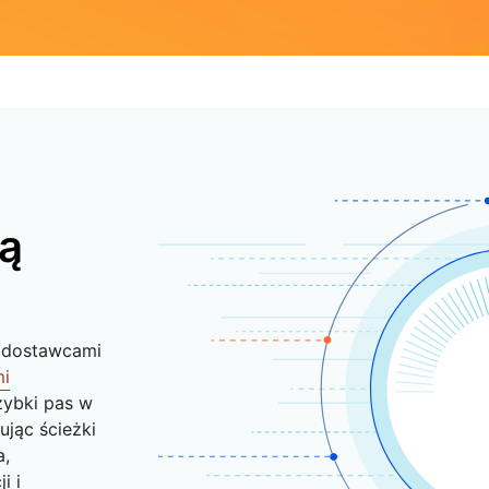
ną
i dostawcami
mi
zybki pas w
ując ścieżki
a,
i i