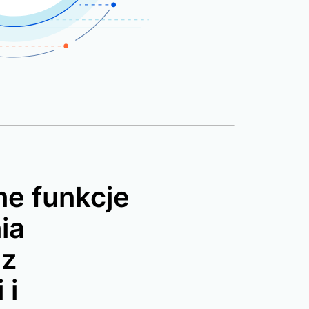
e funkcje
ia
 z
 i