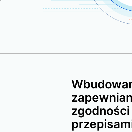
Wbudowan
zapewnian
zgodności
przepisami