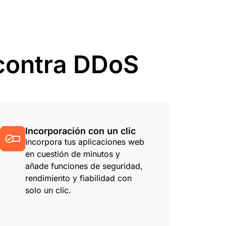
Documentación para desarrolladores
or
Project Fair Shot
¿Has perdid
icios globales
cuenta?
s
 guiado por expertos
Discord par
 contra DDoS
Ayúdame a elegir
dforce
Radar
Te 
Tendencias del
tráfico y la
tigaciones y
seguridad en
ciones
Internet
 amenazas
Incorporación con un clic
Incorpora tus aplicaciones web
o
en cuestión de minutos y
añade funciones de seguridad,
rendimiento y fiabilidad con
solo un clic.