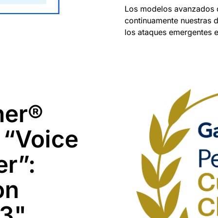
Los modelos avanzados d
continuamente nuestras 
los ataques emergentes 
ner®
 “Voice
er”:
on
23"