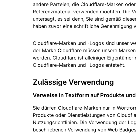
Workers
ML-Modelle in unserem
andere Parteien, die Cloudflare-Marken oder
Netzwerk ausführen
Serverlose Apps
Hum
Schutz von Webanwendungen und
Netzwer
D PREISE
Referenzmaterial verwenden möchten. Die V
erstellen/bereitstellen
KENNENLERNEN
Proj
APIs
untersagt, es sei denn, Sie sind gemäß diese
Tarife
KMU-Tarife
Tarife für P
haben zuvor eine schriftliche Genehmigung v
theNET
TARIFE UND PREISE
Erkenntnisse 
das digitale
Unternehmen
Workers
Workers KV
Cloudflare-Marken und -Logos sind unser we
Serverlose Apps erstellen &
Serverloser Schlüssel-Werte-
der Marke Cloudflare müssen unsere Mark
bereitstellen
Speicher für Apps
KI-Sicherheit
Datenkonformität
werden. Cloudflare ist alleiniger Eigentüme
Sichern Sie agentenbasierte KI-
Compliance optimieren und
Cloudflare-Marken und -Logos entsteht.
und GenAI-Anwendungen
Risiken minimieren
Zulässige Verwendung
Verweise in Textform auf Produkte und
Sie dürfen Cloudflare-Marken nur in Wortf
Produkte oder Dienstleistungen von Cloudflar
Nutzungsrichtlinien. Die Verwendung der Lo
beschriebenen Verwendung von Web Badges) 