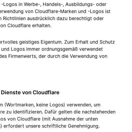
Realtime
R2
 -Logos in Werbe-, Handels-, Ausbildungs- oder
Global
Echtzeit-Audio-/-Video-Apps
Daten ohne kostspielige
anitäre Hilfe
Behörden
Wahlen
Analyseberichte
kschutz
erwendung von Cloudflare-Marken und -Logos ist
entwickeln
Egress-Gebühren speichern
Erfolgre
ekt Galileo
Projekt „Athenian“
Cloudflare for Cam
Experte
n Richtlinien ausdrücklich dazu berechtigt oder
rivatanwender
Zum Tarifvergleich
on Cloudflare erhalten.
Cloudflare TV
Cloudforce O
Vertiefung
E
für
Innovative
Bedrohungsfor
Reihen und
und -maßnahm
Ereignisse
Demos
Events
R2
rtvolles geistiges Eigentum. Zum Erhalt und Schutz
Daten speichern ohne teure
Webinare
en und Logos immer ordnungsgemäß verwendet
Egress-Gebühren
Post-Quanten-Kryptografie
Workshops
r des Firmenwerts, der durch die Verwendung von
Daten schützen und
Compliance-Standards erfüllen
Demo anfragen
 Dienste von Cloudflare
orm (Wortmarken, keine Logos) verwenden, um
e zu identifizieren. Dafür gelten die nachstehenden
gos von Cloudflare (mit Ausnahme der unten
erfordert unsere schriftliche Genehmigung.