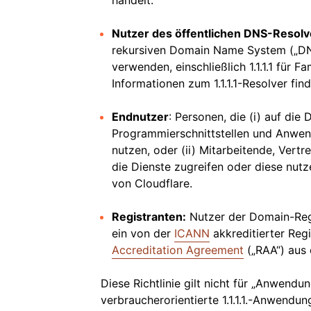
handelt.
Nutzer des öffentlichen DNS-Resolv
rekursiven Domain Name System („DNS“
verwenden, einschließlich 1.1.1.1 für Fam
Informationen zum 1.1.1.1-Resolver fin
Endnutzer
: Personen, die (i) auf di
Programmierschnittstellen und Anwen
nutzen, oder (ii) Mitarbeitende, Vert
die Dienste zugreifen oder diese nutz
von Cloudflare.
Registranten:
Nutzer der Domain-Regis
ein von der
ICANN
akkreditierter Reg
Accreditation Agreement
(„RAA“) aus
Diese Richtlinie gilt nicht für „Anwendun
verbraucherorientierte 1.1.1.1.-Anwendun