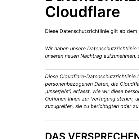
Realtime
R2
Cloudflare
Global
Echtzeit-Audio-/-Video-Apps
Daten ohne kostspielige
anitäre Hilfe
Behörden
Wahlen
Analyseberichte
kschutz
entwickeln
Egress-Gebühren speichern
Erfolgre
ekt Galileo
Projekt „Athenian“
Cloudflare for Cam
Experte
rivatanwender
Zum Tarifvergleich
Cloudflare TV
Cloudforce O
Vertiefung
Diese Datenschutzrichtlinie gilt ab de
E
für
Innovative
Bedrohungsfor
Reihen und
und -maßnahm
Ereignisse
Demos
Events
R2
Wir haben unsere Datenschutzrichtlinie
Daten speichern ohne teure
Webinare
Egress-Gebühren
unseren neuen Nachtrag aufzunehmen, de
Post-Quanten-Kryptografie
Workshops
Daten schützen und
Compliance-Standards erfüllen
Diese Cloudflare-Datenschutzrichtlinie („
Demo anfragen
personenbezogenen Daten, die Cloudflare,
„unser/e/s“) erfasst, wie wir diese p
Optionen Ihnen zur Verfügung stehen, 
zuzugreifen, sie zu berichtigten oder zu
DAS VERSPRECHE