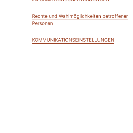
Rechte und Wahlmöglichkeiten betroffener
Personen
KOMMUNIKATIONSEINSTELLUNGEN
Datensicherheit, Datenintegrität und -zugan
Datenaufbewahrung
BENACHRICHTIGUNG ÜBER ÄNDERUNGEN
GESCHÄFTLICHE TRANSAKTIONEN
ENGLISCHE SPRACHE GILT VORRANGIG