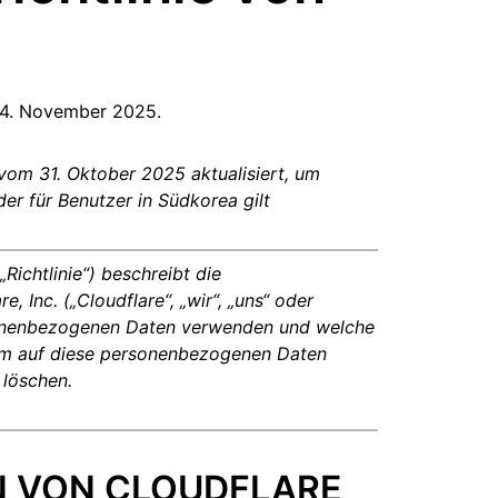
Jetzt entwickeln
e Dienste
Kontozugang verlor
Gesundheit
ich unter Leitung von
paigns
Project Fair Shot
n
Entwickler-Discord
ne
Radar
m 4. November 2025.
ntscheidungshilfe
schung
Internet-Traffic
Hilfe hole
en
und
Sicherheitstrends
 vom 31. Oktober 2025 aktualisiert, um
r für Benutzer in Südkorea gilt
Richtlinie“) beschreibt die
 Inc. („Cloudflare“, „wir“, „uns“ oder
ersonenbezogenen Daten verwenden und welche
um auf diese personenbezogenen Daten
 löschen.
N VON CLOUDFLARE