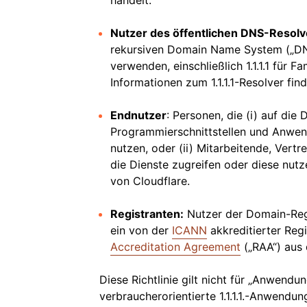
handelt.
Nutzer des öffentlichen DNS-Resolv
rekursiven Domain Name System („DNS“
verwenden, einschließlich 1.1.1.1 für Fam
Informationen zum 1.1.1.1-Resolver fin
Endnutzer
: Personen, die (i) auf di
Programmierschnittstellen und Anwen
nutzen, oder (ii) Mitarbeitende, Vert
die Dienste zugreifen oder diese nutz
von Cloudflare.
Registranten:
Nutzer der Domain-Regis
ein von der
ICANN
akkreditierter Reg
Accreditation Agreement
(„RAA“) aus
Diese Richtlinie gilt nicht für „Anwendun
verbraucherorientierte 1.1.1.1.-Anwendun