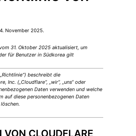
Jetzt entwickeln
e Dienste
Kontozugang verlor
Gesundheit
ich unter Leitung von
paigns
Project Fair Shot
n
Entwickler-Discord
ne
Radar
m 4. November 2025.
ntscheidungshilfe
schung
Internet-Traffic
Hilfe hole
en
und
Sicherheitstrends
 vom 31. Oktober 2025 aktualisiert, um
r für Benutzer in Südkorea gilt
Richtlinie“) beschreibt die
 Inc. („Cloudflare“, „wir“, „uns“ oder
ersonenbezogenen Daten verwenden und welche
um auf diese personenbezogenen Daten
 löschen.
N VON CLOUDFLARE