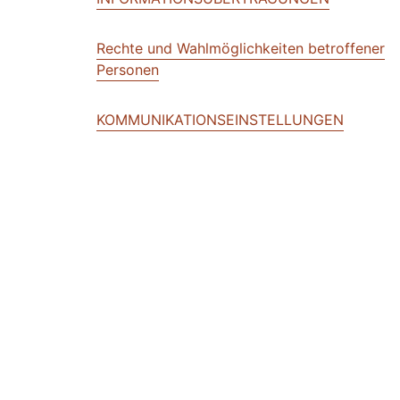
Rechte und Wahlmöglichkeiten betroffener
Personen
KOMMUNIKATIONSEINSTELLUNGEN
Datensicherheit, Datenintegrität und -zugan
Datenaufbewahrung
BENACHRICHTIGUNG ÜBER ÄNDERUNGEN
GESCHÄFTLICHE TRANSAKTIONEN
ENGLISCHE SPRACHE GILT VORRANGIG