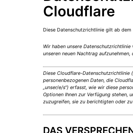
Realtime
R2
Cloudflare
Global
Echtzeit-Audio-/-Video-Apps
Daten ohne kostspielige
anitäre Hilfe
Behörden
Wahlen
Analyseberichte
kschutz
entwickeln
Egress-Gebühren speichern
Erfolgre
ekt Galileo
Projekt „Athenian“
Cloudflare for Cam
Experte
rivatanwender
Zum Tarifvergleich
Cloudflare TV
Cloudforce O
Vertiefung
Diese Datenschutzrichtlinie gilt ab de
E
für
Innovative
Bedrohungsfor
Reihen und
und -maßnahm
Ereignisse
Demos
Events
R2
Wir haben unsere Datenschutzrichtlinie
Daten speichern ohne teure
Webinare
Egress-Gebühren
unseren neuen Nachtrag aufzunehmen, de
Post-Quanten-Kryptografie
Workshops
Daten schützen und
Compliance-Standards erfüllen
Diese Cloudflare-Datenschutzrichtlinie („
Demo anfragen
personenbezogenen Daten, die Cloudflare,
„unser/e/s“) erfasst, wie wir diese p
Optionen Ihnen zur Verfügung stehen, 
zuzugreifen, sie zu berichtigten oder zu
DAS VERSPRECHE