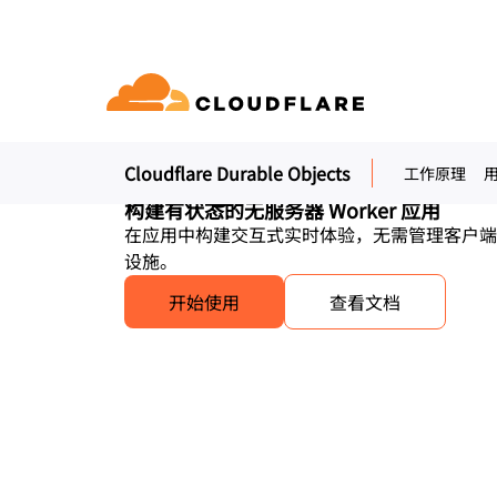
Cloudflare 
Objects
Cloudflare Durable Objects
工作原理
文档
互动
公司信息
品
合作伙伴网络
球连通云
Enterprise
小型
构建有状态的无服务器 Worker 应用
通过 Cloudflare 发展、创新并
开发人员图书馆
应用演示
演示 + 产品导览
领导力
oudflare 全球连通云提供 60 多种网络、
适用于中大型组织
对于
SE (Cloudflare One)
应用安全
求
在应用中构建交互式实时体验，无需管理客户端
全和性能服务。
文档和指南
探索您能构建什么
按需产品演示
认识我们的
设施。
ro Trust 网络访问
L7 DDoS 防护
图书馆
开始使用
查看文档
合作关系类型
产品
信任，隐私
 Web 网关
Web 应用防火墙
实用指南、技术路线图及其
PowerUP 计划
技术合
人工智能
计算
隐私
络即服务/SD-WAN
API 安全解决方案
发展业务的同时保障客户连接和安
探索我们
现代化安全
政策、数据
全
态系统
构建
AI Gateway
Observability
子邮件安全
机器人管理
VPN 替代品
观测和控制 AI 应用
日志、指标和追踪
参考架构
公众利益
技术指南
Workers AI
Workers
性
网络钓鱼防护
在我们的网络上运行 ML 模型
构建和部署无服务器应用
人道主义