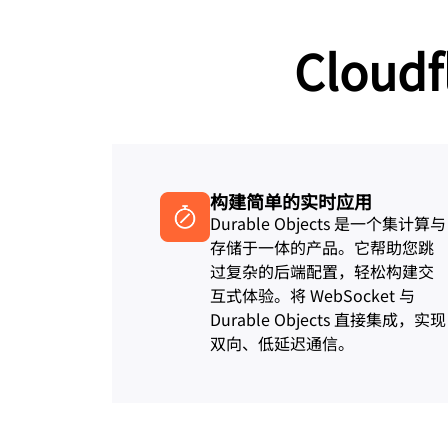
划与价格
保护 Web 应用和 API
Project Gali
探索
terprise 计划
小型企业计划
Cloudf
计划与价格
theNET
数字企业战
Workers
Workers KV
构建并部署无服务器应用
应用的无服务器键值存储
AI 安全
数据合规
队与数字体验
保护智能体式 AI 和生成式 AI 应用
简化合规并最小化风
构建简单的实时应用
Durable Objects 是一个集计算与
存储于一体的产品。它帮助您跳
过复杂的后端配置，轻松构建交
互式体验。将 WebSocket 与
Durable Objects 直接集成，实现
双向、低延迟通信。