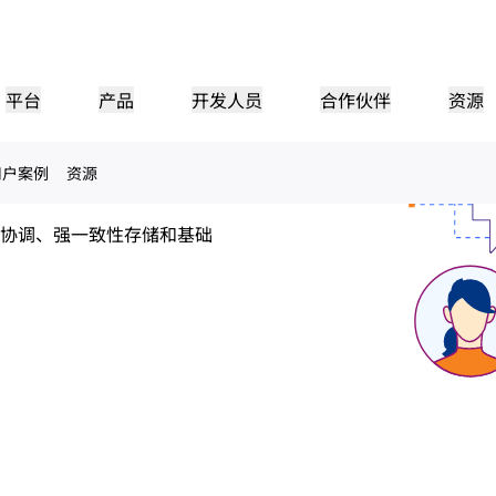
Durable
平台
产品
开发人员
合作伙伴
资源
用户案例
资源
合作伙伴门户
行业
公司
合作伙伴
满足客户需
查找资源并注册交易
教程
案例研究
投资者关系
参考架构
网络研讨会
媒
小型组织
成为 Cloudflare 合作伙伴
应用性能
网络
协调、强一致性存储和基础
医疗保健
领导团队
分步构建教程
Cloudflare 助力成功
投资者信息
图表和设计模式
深入洞察的讨论
探索
零售
CDN
L3/4 DDoS 保护
公共部门
报告
博客
与安全
DNS
防火墙即服务
他资源
来自 Cloudflare 研究的见解
技术深挖和产品资讯
作伙伴
全球系统集成商
服务提供
媒体
存储和数据库
信任
合
智能路由
网络互连
资源
的技术合作伙伴和集成生
支持无缝的大规模数字化转型
发现我们的
现代化网络
和保护
政策、流程和安全
认证
产品指南
Images
D1
Load balancing
智能路由
咖啡店网络
转换、优化图像
创建无服务器 SQL 数据库
参考架构
解决方案与产品指南
产品文档
Realtime
R2
WAN 现代化
分析师报告
构建实时音频和视频应用
存储数据无需支付昂贵的
政府机构
选举