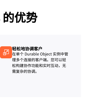
igns
Project Fair Shot
专家引导助力成功
开发人员
cts 的优势
帮助我选择
force One
Radar
演示
获
究与运营
互联网流量和安全趋势
讨会
研讨会
请求演示
轻松地协调客户
在单个 Durable Object 实例中管
理多个连接的客户端。您可以轻
松构建协作功能和实时互动，无
需复杂的协调。