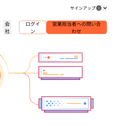
サインアップ
会
ログイ
営業担当者への問い合
社
ン
わせ
ドメイン登録
プロジェクトを詳しく見る
セルフサーブエージェンシープ
アナリストレポート
グ
メインの購入と管理
お客様事例
業界調査レポート
世界
ログラム
試験導入
キャリア
クライアントのセルフサーブアカウ
ントを管理
.1.1.1
30秒でできるAIデモ
イベント
を詳しく見る
ライブバーチャルワークショップ
求人情報を確認する
リーDNSリゾルバー
始めるためのクイックガイド
今後の地域イベント
ピアツーピア（P2P）ポータル
ラーニングセンター
ネットワークのトラフィックインサ
リソース
Workers Playgroundを詳しく
信頼、プライバシー、コン
イト
教育ツールとハウツーコンテンツ
見る
イアンス
製品ガイド
構築、テスト、デプロイ
コンプライアンス情報とポリシ
ダー
ンス
透明性
リファレンスアーキテクチャ
ービスプロバ
ポリシーと開示情報
Developers Discord
パートナーの検索
クをご紹介
コミュニティに参加する
PowerUPでビジネスを強化し、
アナリストレポート
サポート
Cloudflare Powered+パートナーと
問い合わせる
ャ
ンテーション
つながりましょう。
製品デモとツアー
ドキュメント
構築を開始する
コミュニティフォーラム
グローバルサービス
健康