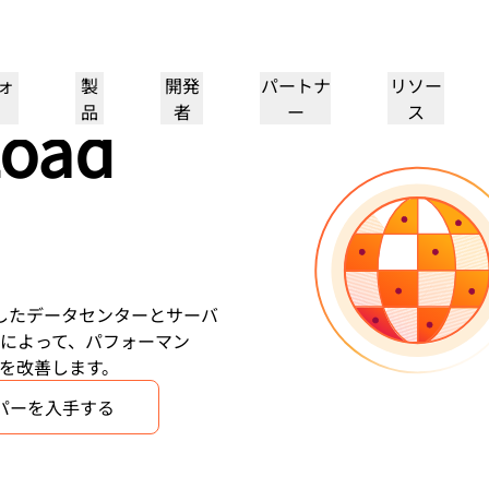
ォ
製
開発
パートナ
リソー
品
者
ー
ス
Load
パートナーポータル
パートナー
業界
ド
リソースの検索と案件登
Cloudflareパートナーにな
プ
導入事例
チュートリアル
IR
ウェビナー
リファレンスアーキテクチャ
プレス
ケーションパフォー
ネットワーキング
録
る
ヘルスケア
1
Cloudflareで成功を追求
段階的な構築チュートリアル
投資家情報
洞察に満ちたディスカッション
図とデザインパターン
最近のニュース
フ
金融サービス
小売
レイヤー3/4のDDoS攻撃対
策
ゲーミング
公共機関
レポート
ブログ
シー、安全性
理的に分散したデータセンターとサーバ
Cloudflareの調査インサイト
技術的な詳細情報と製品ニュース
Firewall as a Service
によって、パフォーマン
メディア
ストレージとデータベース
ートナー
グローバルシステムインテグ
サービスプロバイ
信頼
コンプライア
リソース
を改善します。
ーパートナーと
本当に価値のあるサ
レーター
、保護
ポリシー、プロセス、安全性
認定および規制
トルーティング
ネットワークインターコネ
ワークモダナイゼーション
のエコシステム
イダーのネットワー
シームレスで大規模なデジタルト
製品ガイド
Images
D1
クト
パーを入手する
ランスフォーメーションサポート
画像の変換と最適化
サーバーレスSQLデータベース
alancing
リファレンスアーキテクチ
ーショップネットワーキング
ソリューションおよび製品ガイド
ドキュメ
を作成
スマートルーティング
製品ドキュメント
開発者向け
Realtime
アナリストレポート
ダナイゼーション
R2
リアルタイムのオーディオおよ
政府
選挙