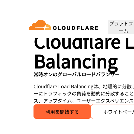
負荷分散
仕組み
ユースケース
リソース
プラットフ
ーム
Cloudflare 
ドキュメンテーション
相談
会社情報
Balancing
パートナーネットワーク
クラウド
エンタープライズ
スモールビジネス
Cloudflareで成長、革新、顧客ニーズを満
ネクティビティクラウド
大中企業向け
小規模組織向け
開発者ライブラリ
デモと製品ツアー
アプリケーションデモ
リーダーシッ
（Cloudflare One）
アプリケーションセキュリ
アプリ
たす
グ、セキュリティ、パ
ドキュメントとガイド
オンデマンドの製品デモ
構築可能なものを見る
リーダーの紹介
ティ
マンス
ビスを60以上提供しま
トラストネットワーク
常時オンのグローバルロードバランサー
セス
レイヤー7のDDoS攻撃対策
CDN
ライブラリ
パートナーのタイプ
製品
信頼、プライバ
Cloudflare Load Balancingは、地
役立つガイド、ロードマップなど
アWebゲートウェイ
Webアプリケーションファ
DNS
ーにトラフィックの負荷を動的に分散すること
人工知能
コンピューティング
PowerUPプログラム
テクノロジーパ
プライバシー
イアウォール
ス、アップタイム、ユーザーエクスペリエンス
顧客の接続と保護を維持しつつ、
当社のテクノロジ
ポリシー、データ
ビスとしてのネットワ
スマー
ション
セキュリティモダナイゼーション
ネット
ビジネスを成長
インテグレーター
構築
AI Gateway
Observability
 SD-WAN
APIセキュリティ
について
利用を開始する
ホワイトペー
AIアプリの監視と制御
ログ、メトリクス、トレース
Load b
VPNの代替
リファレンスアーキテクチャ
コーヒ
ルセキュリティ
ボット管理
公共の利益
テクニカルガイド
Workers AI
Workers
フィッシング対策
WANモ
当社のネットワークでMLモデル
サーバーレスアプリの構築と展
人道支援