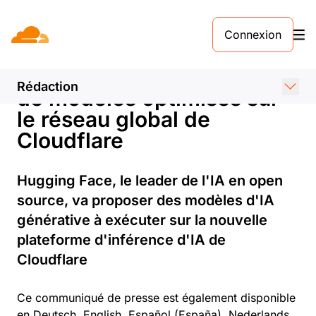
COMMUNIQUÉ DE PRESSE. 27 SEPTEMBRE 2023
Connexion
Cloudflare et Hugging Face
associés pour l'exécution
Rédaction
de modèles optimisés sur
le réseau global de
Cloudflare
Hugging Face, le leader de l'IA en open
source, va proposer des modèles d'IA
générative à exécuter sur la nouvelle
plateforme d'inférence d'IA de
Cloudflare
Ce communiqué de presse est également disponible
en
Deutsch
,
English
,
Español (España)
,
Nederlands
,