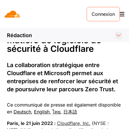
COMMUNIQUÉ DE PRESSE. 22 JUIN 2022
Connexion
Microsoft décerne le prix
d'Innovateur de l'année en
Rédaction
matière de logiciels de
sécurité à Cloudflare
La collaboration stratégique entre
Cloudflare et Microsoft permet aux
entreprises de renforcer leur sécurité et
de poursuivre leur parcours Zero Trust.
Ce communiqué de presse est également disponible
en
Deutsch
,
English
,
ไทย
,
日本語
Paris, le 21 juin 2022 :
Cloudflare, Inc.
(NYSE :