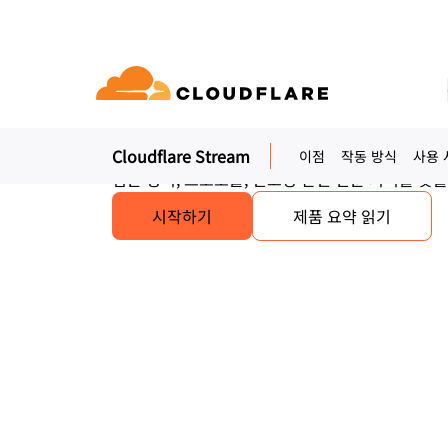
Cloudflare Str
서버리스 라이브 및 주문형 동영상 스트리밍
하나의 API로 라이브 및 온디맨드 비디오를 업로드,
Stream은 무제한 동영상 스토리지와 대기 시간이
Cloudflare Stream
이점
작동 방식
사용 
문서
참여
회사 정보
품
파트너 네트워크
우드 연결성
Enterprise
중소
팀은 형식, 프로토콜, 인코딩 관련 전문 지식을 갖
Cloudflare로 성장, 혁신, 고객 요구 충
udflare의 클라우드 연결성은 60여 가지의
대규모 및 중간 규모 조직용
소규모
개발자 라이브러리
데모 + 제품 투어
애플리케이션 데모
리더십
ASE(Cloudflare One)
애플리케이션 보안
킹, 보⁠안, 성능 서비스를 제공합니다.
시작하기
제품 요약 읽기
문서 및 가이드
온디맨드 제품 데모
무엇을 구축할 수 있는지 알아
Cloudflare 리더 
ero Trust 네트워크 액세스
L7 DDoS 방어
라이브러리
파트너십 유형
제품
신뢰, 개인정보 보
안 웹 게이트웨이
웹 애플리케이션 방화벽
유용한 가이드, 로드맵 등
PowerUP 프로그램
기술 파트
인공 지능
컴퓨팅
개인정보 보호
비스형 네트워크 / SD-WAN
API 보안
화
보안 최신화
고객 연결성과 보안을 유지하면서 비
Cloudfla
정책, 데이터, 보호
즈니스 성장시키기
생태계 살펴
구축
AI Gateway
Observability
메일 보안
봇 관리
VPN 교체
AI 애플리케이션 관찰 및 제어
로그, 메트릭, 추적
참조 아키텍처
공익
성 보장
피싱 방어
기술 가이드
Workers AI
Workers
Cloudflare 네트워크에서 ML 모델
서버리스 애플리케이션 구축 
인도주의