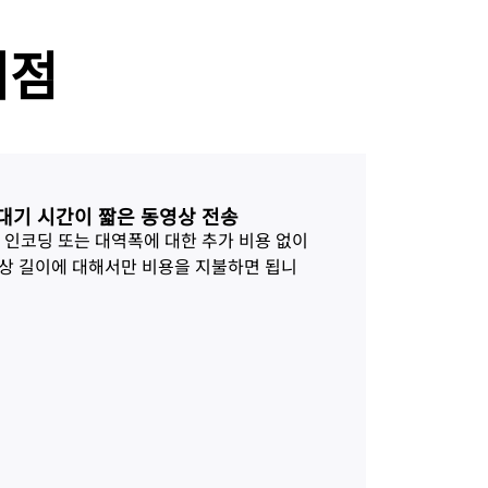
Project Fair Shot
전문가 주도 성공
개발자 Discord
이점
제품 추천받기
Radar
데모
웨비나
지원받기
인터넷 트래픽 및 보
안 동향
데모 요청
대기 시간이 짧은 동영상 전송
면 인코딩 또는 대역폭에 대한 추가 비용 없이
영상 길이에 대해서만 비용을 지불하면 됩니