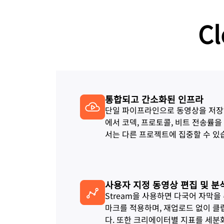
웹 애플리케이션 및 API 보호
금제 및 가격
실행
Galileo 프로젝트
탐색
C
nterprise 요금제
중소기업 요금제
요금제 및 가격
theNet
디지털 기업을 위한
경영진 인⁠사이트
Workers
Workers KV
AI 보안
데이터 규제 준수
서버리스 애플리케이션 구축 및 배포
애플리케이션용 서버리스 키-값
AI 도입
에이전틱 AI 및 생성형 AI 애플리케이
규제 준수를 간소화하고 
션 보안 강화
화
통합되고 간소화된 인프라
단일 파이프라인으로 동영상을 저장하
에서 코덱, 프로토콜, 비트 전송률
서는 다른 프로젝트에 집중할 수 있
사용자 지정 동영상 편집 및 분
Stream을 사용하면 다국어 자막을
마크를 적용하며, 재업로드 없이 클
다. 또한 크리에이터별 지표를 세분