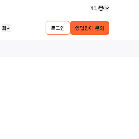
가입
회사
로그인
영업팀에 문의
도메인 등록
프로젝트 살펴보기
셀프 서비스 에이전시 프로그램
분석 보고서
도메인 구매 및 관리
고객 사례
귀사 고객을 위한 셀프서비스 계정 관리
업계 연구 보고서
테스트 드라이브
채용 정보
융 서비스
1.1.1.1
30초 이내의 AI 데모
피어 투 피어 포털
이벤트
펴보기
실시간 가상 워크숍
진행 중인 역할 살펴보기
무료 DNS 확인자
시작을 위한 빠른 가이드
네트워크 트래픽 인사이트
예정된 지역 이벤트
게임
학습 센터
리소스
Workers Playground 탐색
신뢰, 개인정보 보호, 규
교육 도구 및 실전 활용 콘텐츠
빌드, 테스트, 배포
규제 준수 정보 및 정책
파트너 검색
제품 가이드
자
Cloudflare Powered+ 파트너와 협력
이스
투명성
개발자 Discord
하여 비즈니스 역량을 강화하세요.
의 주요 서비스 공급자 네
참조 아키텍처
정책 및 공개
커뮤니티 가입
지원
기
분석 보고서
문의
스 생성
구축 시작
제품 데모 및 투어
커뮤니티 포럼
문서
계정에 접근할 수 없으
 저장
건강
글로벌 서비스