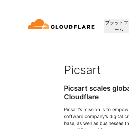
プラットフ
ーム
ドキュメンテーション
相談
会社情報
パートナーネットワーク
ィクラウド
エンタープライズ
スモールビジネス
Cloudflareで成長、革新、顧客ニーズを満
コネクティビティクラウド
大中企業向け
小規模組織向け
開発者ライブラリ
デモと製品ツアー
アプリケーションデモ
リーダーシッ
（Cloudflare One）
アプリケーションセキュリ
アプリ
たす
グ、セキュリティ、パ
ドキュメントとガイド
オンデマンドの製品デモ
構築可能なものを見る
リーダーの紹介
ティ
マンス
ビスを60以上提供し
Picsart
トラストネットワーク
セス
レイヤー7のDDoS攻撃対策
CDN
ライブラリ
パートナーのタイプ
製品
信頼、プライバ
役立つガイド、ロードマップなど
Picsart scales glob
アWebゲートウェイ
Webアプリケーションファ
DNS
人工知能
コンピューティング
PowerUPプログラム
テクノロジーパ
プライバシー
イアウォール
Cloudflare
顧客の接続と保護を維持しつつ、
当社のテクノロジ
ポリシー、データ
ビスとしてのネットワ
スマー
ション
セキュリティモダナイゼーション
ネット
ビジネスを成長
インテグレーター
構築
AI Gateway
Observability
 SD-WAN
APIセキュリティ
について
Picsart’s mission is to empow
AIアプリの監視と制御
ログ、メトリクス、トレース
Load b
VPNの代替
リファレンスアーキテクチャ
コーヒ
software company’s digital cr
ルセキュリティ
ボット管理
公共の利益
テクニカルガイド
Workers AI
Workers
base, as well as businesses th
フィッシング対策
WANモ
当社のネットワークでMLモデル
サーバーレスアプリの構築と展
人道支援