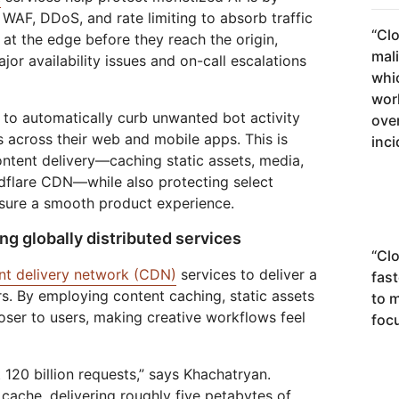
 WAF, DDoS, and rate limiting to absorb traffic
“
Clo
 at the edge before they reach the origin,
mal
or availability issues and on-call escalations
whi
wor
 to automatically curb unwanted bot activity
ove
s across their web and mobile apps. This is
inci
ntent delivery—caching static assets, media,
dflare CDN—while also protecting select
nsure a smooth product experience.
g globally distributed services
“
Clo
nt delivery network (CDN)
services to deliver a
fast
s. By employing content caching, static assets
to m
oser to users, making creative workflows feel
focu
120 billion requests,” says Khachatryan.
ache, delivering roughly five petabytes of