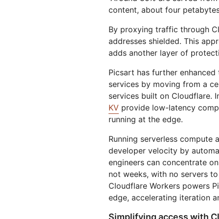
content, about four petabytes
By proxying traffic through Cl
addresses shielded. This appr
adds another layer of protect
Picsart has further enhanced 
services by moving from a cen
services built on Cloudflare. I
KV
provide low-latency compu
running at the edge.
Running serverless compute a
developer velocity by automat
engineers can concentrate on 
not weeks, with no servers t
Cloudflare Workers powers Pi
edge, accelerating iteration a
Simplifying access with C