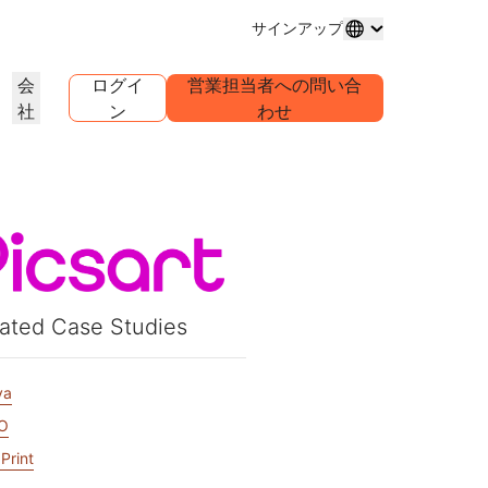
サインアップ
会
ログイ
営業担当者への問い合
社
ン
わせ
ドメイン登録
プロジェクトを詳しく見る
セルフサーブエージェンシープ
アナリストレポート
グ
メインの購入と管理
お客様事例
業界調査レポート
世界
ログラム
試験導入
キャリア
クライアントのセルフサーブアカウ
ントを管理
1.1.1
30秒でできるAIデモ
イベント
を詳しく見る
ライブバーチャルワークショップ
求人情報を確認する
リーDNSリゾルバー
始めるためのクイックガイド
今後の地域イベント
ピアツーピア（P2P）ポータル
ラーニングセンター
ネットワークのトラフィックインサ
リソース
Workers Playgroundを詳し
信頼、プライバシー、コン
イト
教育ツールとハウツーコンテンツ
く見る
イアンス
ated Case Studies
製品ガイド
構築、テスト、デプロイ
コンプライアンス情報とポリシ
ダー
ンス
透明性
リファレンスアーキテクチャ
ービスプロバ
ポリシーと開示情報
Developers Discord
パートナーの検索
クをご紹介
va
コミュニティに参加する
PowerUPでビジネスを強化し、
アナリストレポート
サポート
Cloudflare Powered+パートナーと
O
問い合わせる
ャ
ンテーション
つながりましょう。
製品デモとツアー
ドキュメント
構築を開始する
aPrint
コミュニティフォーラム
グローバルサービス
健康