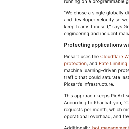
running on a programmable g
“We chose a single globally d
and developer velocity so we
keep teams focused,” says Gev
engineering and incident man
Protecting applications wi
Picsart uses the
Cloudflare W
protection
, and
Rate Limiting
machine learning–driven prot
traffic that could saturate la
Picsart’s infrastructure.
This approach keeps PicArt se
According to Khachatryan, “Cl
requests per month, which me
operational overhead, and few
Additionally,
bot managemen