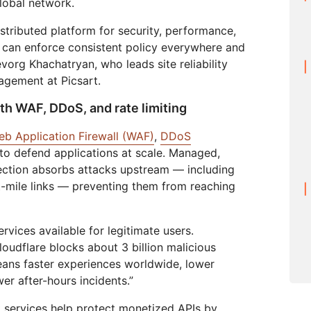
lobal network.
istributed platform for security, performance,
 can enforce consistent policy everywhere and
org Khachatryan, who leads site reliability
agement at Picsart.
th WAF, DDoS, and rate limiting
eb Application Firewall (WAF)
,
DDoS
to defend applications at scale. Managed,
ection absorbs attacks upstream — including
st-mile links — preventing them from reaching
rvices available for legitimate users.
oudflare blocks about 3 billion malicious
ans faster experiences worldwide, lower
er after-hours incidents.”
t
services help protect monetized APIs by