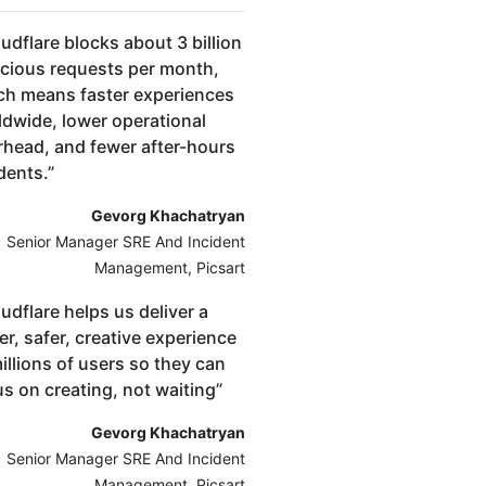
udflare blocks about 3 billion
icious requests per month,
ch means faster experiences
ldwide, lower operational
rhead, and fewer after-hours
dents.
”
Gevorg Khachatryan
Senior Manager SRE And Incident
Management, Picsart
udflare helps us deliver a
er, safer, creative experience
illions of users so they can
s on creating, not waiting
”
Gevorg Khachatryan
Senior Manager SRE And Incident
Management, Picsart