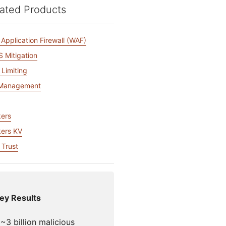
アカウントにアクセスでき
ated Products
門家による成功支援
Project Fair Shot
なりましたか？
Developers Discord
プラン選択にヘルプが
Radar
Application Firewall (WAF)
インターネットト
必要
ラフィックとセキ
 Mitigation
ュリティのトレン
支援を申し込む
ド
 Limiting
 Management
N
ers
ers KV
 Trust
ey Results
~3 billion malicious