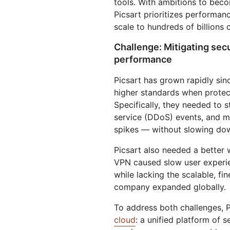
tools. With ambitions to beco
を実行
開
プロジェクトGalil
WebアプリとAPIを保護
ネット
Picsart prioritizes performanc
探求
と料金
scale to hundreds of billions
theNET
rpriseプラン
中小企業向けプラン
個人向
プランと料金
Challenge: Mitigating secu
デジタルエンター
プライズに関する
performance
経営管理層向けイ
Workers
Workers KV
ンサイト
AIセキュリティ
データコンプライアンス
サーバーレスアプリの構築とデプ
アプリ用のサーバーレスkey-
Picsart has grown rapidly sin
エージェント型AIおよびGenAIア
ロイ
コンプライアンスの合理化とリス
valueストア
プリケーションのセキュリティ保
ク最小化
higher standards when protect
護
Specifically, they needed to s
service (DDoS) events, and m
spikes — without slowing dow
Picsart also needed a better 
VPN caused slow user experie
while lacking the scalable, fi
company expanded globally.
To address both challenges, P
cloud
: a unified platform of s