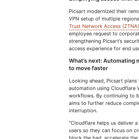
Picsart modernized their rem
VPN setup of multiple region
Trust Network Access (ZTNA)
employee request to corporat
strengthening Picsart’s securi
access experience for end us
What’s next: Automating m
to move faster
Looking ahead, Picsart plans
automation using Cloudflare 
workflows. By continuing to bu
aims to further reduce comple
interruption.
“Cloudflare helps us deliver a 
users so they can focus on cr
block the bad, accelerate the 