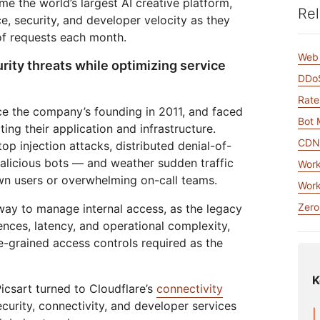
me the world’s largest AI creative platform,
び動画アプリを構築
高額のエグレス料金なしでデー
Rel
eo
Athenianプロジェクト
Cloudflare For Campaigns
専
タを保存
ワークの保護
e, security, and developer velocity as they
相談
 of requests each month.
Cloudflare TV
Cloudforce
けプラン
プランを比較する
イベント
デモ
Web 
rity threats while optimizing service
革新的なシリーズ
One
ウェビナー
とイベント
DDoS
脅威のリサーチと
R2
オペレーション
ワークショップ
ポスト量子の暗号
Rate
高額のエグレス料金なしでデータ
ce the company’s founding in 2011, and faced
データの保護とコンプライアンス
保存
Bot
基準の充足
ing their application and infrastructure.
CD
top injection attacks, distributed denial-of-
デモを依頼
alicious bots — and weather sudden traffic
Work
n users or overwhelming on-call teams.
Work
Zero
way to manage internal access, as the legacy
nces, latency, and operational complexity,
ne-grained access controls required as the
K
icsart turned to Cloudflare’s
connectivity
ecurity, connectivity, and developer services