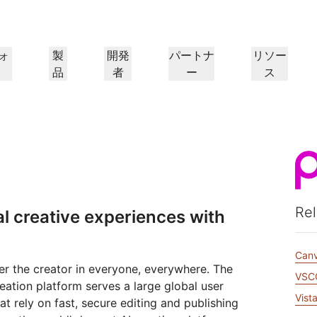
ォ
製
開発
パートナ
リソー
品
者
ー
ス
パートナーポータル
パートナー
業界
ド
リソースの検索と案件登
Cloudflareパートナーにな
プ
導入事例
チュートリアル
IR
ウェビナー
リファレンスアーキテクチャ
プレス
ケーションパフォー
ネットワーキング
録
る
ヘルスケア
1.
Cloudflareで成功を追求
段階的な構築チュートリアル
投資家情報
洞察に満ちたディスカッション
図とデザインパターン
最近のニュース
フ
金融サービス
小売
レイヤー3/4のDDoS攻撃対
策
ゲーミング
公共機関
レポート
ブログ
シー、安全性
Cloudflareの調査インサイト
技術的な詳細情報と製品ニュース
Rel
al creative experiences with
Firewall as a Service
メディア
ストレージとデータベース
ートナー
グローバルシステムインテグ
サービスプロバイ
信頼
コンプライア
リソース
ーパートナーと
本当に価値のあるサ
レーター
、保護
ポリシー、プロセス、安全性
認定および規制
トルーティング
ネットワークインターコネ
ワークモダナイゼーション
のエコシステム
イダーのネットワー
シームレスで大規模なデジタルト
製品ガイド
Can
Images
D1
クト
ランスフォーメーションサポート
er the creator in everyone, everywhere. The
画像の変換と最適化
サーバーレスSQLデータベース
alancing
VSC
リファレンスアーキテクチ
ーショップネットワーキング
ソリューションおよび製品ガイド
ドキュメ
を作成
eation platform serves a large global user
スマートルーティング
製品ドキュメント
開発者向け
Realtime
Vist
アナリストレポート
at rely on fast, secure editing and publishing
ダナイゼーション
R2
リアルタイムのオーディオおよ
政府
選挙