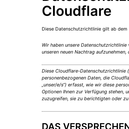
Realtime
R2
Cloudflare
Global
Echtzeit-Audio-/-Video-Apps
Daten ohne kostspielige
anitäre Hilfe
Behörden
Wahlen
Analyseberichte
kschutz
entwickeln
Egress-Gebühren speichern
Erfolgre
ekt Galileo
Projekt „Athenian“
Cloudflare for Cam
Experte
rivatanwender
Zum Tarifvergleich
Cloudflare TV
Cloudforce O
Vertiefung
Diese Datenschutzrichtlinie gilt ab de
E
für
Innovative
Bedrohungsfor
Reihen und
und -maßnahm
Ereignisse
Demos
Events
R2
Wir haben unsere Datenschutzrichtlinie
Daten speichern ohne teure
Webinare
Egress-Gebühren
unseren neuen Nachtrag aufzunehmen, de
Post-Quanten-Kryptografie
Workshops
Daten schützen und
Compliance-Standards erfüllen
Diese Cloudflare-Datenschutzrichtlinie („
Demo anfragen
personenbezogenen Daten, die Cloudflare,
„unser/e/s“) erfasst, wie wir diese p
Optionen Ihnen zur Verfügung stehen, 
zuzugreifen, sie zu berichtigten oder zu
DAS VERSPRECHE