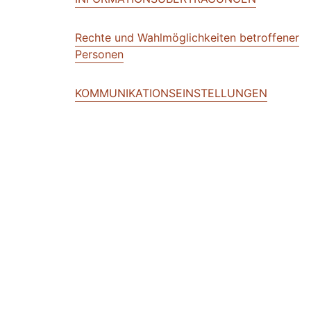
Rechte und Wahlmöglichkeiten betroffener
Personen
KOMMUNIKATIONSEINSTELLUNGEN
Datensicherheit, Datenintegrität und -zugan
Datenaufbewahrung
BENACHRICHTIGUNG ÜBER ÄNDERUNGEN
GESCHÄFTLICHE TRANSAKTIONEN
ENGLISCHE SPRACHE GILT VORRANGIG