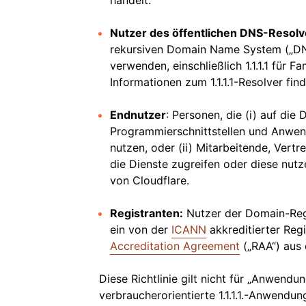
handelt.
Nutzer des öffentlichen DNS-Resolv
rekursiven Domain Name System („DNS“
verwenden, einschließlich 1.1.1.1 für Fam
Informationen zum 1.1.1.1-Resolver fin
Endnutzer
: Personen, die (i) auf di
Programmierschnittstellen und Anwen
nutzen, oder (ii) Mitarbeitende, Vert
die Dienste zugreifen oder diese nutz
von Cloudflare.
Registranten:
Nutzer der Domain-Regis
ein von der
ICANN
akkreditierter Reg
Accreditation Agreement
(„RAA“) aus
Diese Richtlinie gilt nicht für „Anwendun
verbraucherorientierte 1.1.1.1.-Anwendun