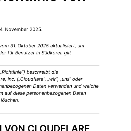
Jetzt entwickeln
e Dienste
Kontozugang verlor
Gesundheit
ich unter Leitung von
paigns
Project Fair Shot
n
Entwickler-Discord
ne
Radar
m 4. November 2025.
ntscheidungshilfe
schung
Internet-Traffic
Hilfe hole
en
und
Sicherheitstrends
 vom 31. Oktober 2025 aktualisiert, um
r für Benutzer in Südkorea gilt
Richtlinie“) beschreibt die
 Inc. („Cloudflare“, „wir“, „uns“ oder
ersonenbezogenen Daten verwenden und welche
um auf diese personenbezogenen Daten
 löschen.
N VON CLOUDFLARE