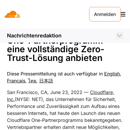
PRESSEMELDUNG. 23. JUNI 2022
Anmelden
Cloudflare-Partner können
jetzt mit dem Cloudflare
Nachrichtenredaktion
One-Partnerprogramm
eine vollständige Zero-
Trust-Lösung anbieten
Diese Pressemitteilung ist auch verfügbar in
English
,
Français
,
ไทย
,
日本語
San Francisco, CA, June 23, 2022 —
Cloudflare,
Inc.
(NYSE: NET), das Unternehmen für Sicherheit,
Performance und Zuverlässigkeit zum Aufbau eines
besseren Internets, hat heute den Launch des neuen
Cloudflare One-Partnerprogramms bekanntgegeben.
Vertriebspartner erhalten damit neue Möglichkeiten,