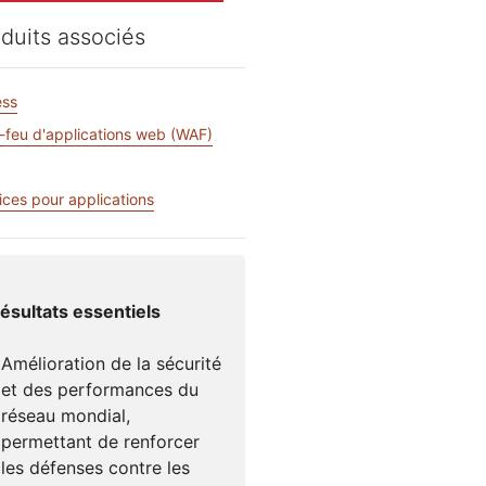
Santé
Documentation pour les développeurs
Vous avez 
duits associés
 for Campaigns
Projet Fair Shot
ices mondiaux
votre comp
s
te dirigée par des experts
Discord po
ess
s
M'aider à choisir
udforce
Radar
-feu d'applications web (WAF)
Obte
Tendances en
e
N
matière de trafic
erche et
Internet et de
ations sur les
ices pour applications
sécurité
aces
mo
ésultats essentiels
Amélioration de la sécurité
et des performances du
réseau mondial,
permettant de renforcer
les défenses contre les