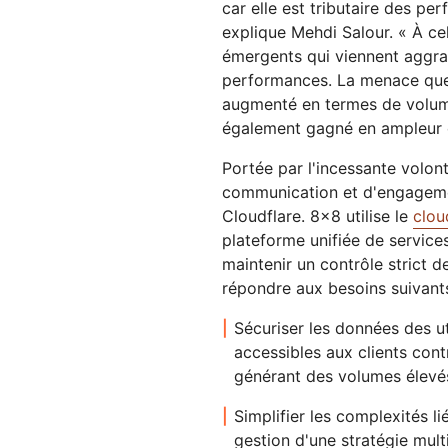
car elle est tributaire des pe
explique Mehdi Salour. « À ce
émergents qui viennent aggra
performances. La menace que 
augmenté en termes de volume
également gagné en ampleur e
Portée par l'incessante volon
communication et d'engagemen
Cloudflare. 8x8 utilise le
clou
plateforme unifiée de service
maintenir un contrôle strict d
répondre aux besoins suivants
Sécuriser les données des uti
accessibles aux clients cont
générant des volumes élevés
Simplifier les complexités li
gestion d'une stratégie mult