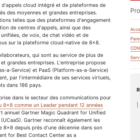
Rapports d'analyse
Realtime
 d'appels cloud intégré et de plateformes de
Assistance
Administration
Élections
 le réseau
s
Documentation des produits
Développez des applications
R2
Pro
Projet Athenian
Cloudflare
humanitaire
ès des moyennes et grandes entreprises.
Serv
audio/vidéo en temps réel
Stockez vos données sans frai
Projet Galileo
Réussi
de trafic sortant élevés
utions telles que des plateformes d'engagement
S'informer
 particuliers
Comparer les offres
tion de centres d'appels, ainsi que des
Acc
Événements
Démo
nifiées, de voix, de chat vidéo et de
heNET
Cloudflare TV
Clo
Pare
Webinaires
Ateliers
ous sur la plateforme cloud-native de 8x8.
formations pour
Séries et
Chiffrement post-quantique
On
CD
s dirigeants des
événements
Protégez vos données et
Rech
R2
treprises
innovants
laborateurs, qui sont au service de plus de
respectez les normes de
opér
Stockez vos données sans les
Serv
mériques
conformité
men
coûteux frais de trafic sortant
 et grandes entreprises. L'entreprise propose
Demander une dé
as-a-Service) et PaaS (Platform-as-a-Service)
nt, par l'intermédiaire de ses services virtuels,
ents dans 186 pays.
R
reprise dans le secteur des communications pour
nu 8x8 comme un Leader pendant 12 années
t annuel Gartner Magic Quadrant for Unified
(UCaaS). Gartner reconnaît également les
de 8x8 depuis près d'une décennie dans son
nt for Best Contact Center as a