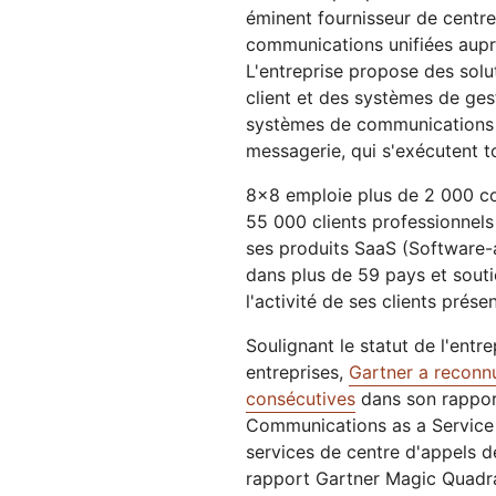
Workers AI
Développez et déployez des
éminent fournisseur de centre
Sécuriser les applications et les API
Protéger
Guides technique
Exécutez des modèles
applications serverless
web
communications unifiées aupr
d'apprentissage automatique
ET TARIFS
sur notre réseau
L'entreprise propose des sol
terprise
Offres pour PME
Offres pour
EXPLORER
client et des systèmes de ges
IGEANTS
systèmes de communications u
t
OFFRES ET TARIFS
messagerie, qui s'exécutent t
In
Sécurité de l'IA
Conformité des données
le
Sécurisez vos applications d'IA
Rationalisez la conformité et
Workers
Workers KV
en
8x8 emploie plus de 2 000 col
agentique et d'IA générative
minimisez les risques
Développez et déployez des
Un espace de stockage clé-
nu
applications serverless
valeur serverless pour les
55 000 clients professionnels
applications
ses produits SaaS (Software-
dans plus de 59 pays et soutie
l'activité de ses clients prés
Soulignant le statut de l'ent
entreprises,
Gartner a recon
consécutives
dans son rappor
Communications as a Service 
services de centre d'appels 
rapport Gartner Magic Quadra