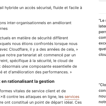
il hybride un accès sécurisé, fluide et facile à
“
Le 
ions inter-organisationnels en améliorant
lat
ernes
per
com
ctuels en matière de sécurité diffèrent
exce
quels nous étions confrontés lorsque nous
quel
vec Cloudflare, il y a des années de cela, »
clo
 que notre partenariat ait commencé par un
reint, spécifique à la sécurité, le cloud de
st désormais une composante essentielle de
ité et d'amélioration des performances. »
 en rationalisant la gestion
“
Clo
conn
formes vitales de service client et de
nous
x8 contre les attaques en ligne, les
services
not
e ont constitué un point de départ idéal. Ces