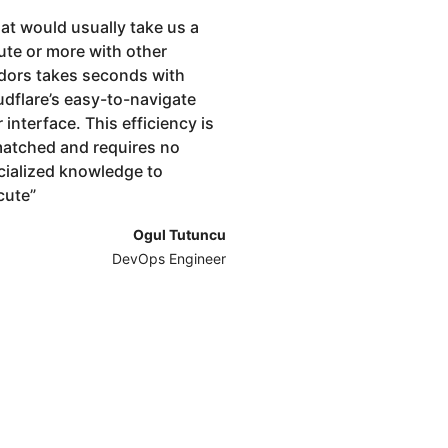
t would usually take us a
ute or more with other
dors takes seconds with
udflare’s easy-to-navigate
 interface. This efficiency is
atched and requires no
cialized knowledge to
cute
”
Ogul Tutuncu
DevOps Engineer