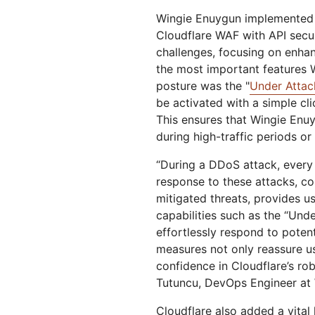
Wingie Enuygun implemented s
Cloudflare WAF with API secur
challenges, focusing on enha
the most important features W
posture was the "
Under Atta
be activated with a simple cl
This ensures that Wingie Enu
during high-traffic periods or
“During a DDoS attack, every 
response to these attacks, co
mitigated threats, provides us
capabilities such as the “Und
effortlessly respond to poten
measures not only reassure us
confidence in Cloudflare’s ro
Tutuncu, DevOps Engineer at
Cloudflare also added a vital 