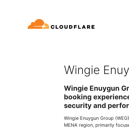
文档
互动
公司信息
品
合作伙伴网络
球连通云
Enterprise
小型
通过 Cloudflare 发展、创新并
开发人员图书馆
应用演示
演示 + 产品导览
领导力
oudflare 全球连通云提供 60 多种网络、
适用于中大型组织
对于
SE (Cloudflare One)
应用安全
求
全和性能服务。
文档和指南
探索您能构建什么
按需产品演示
认识我们的
Wingie Enu
ro Trust 网络访问
L7 DDoS 防护
图书馆
合作关系类型
产品
信任，隐私
全 Web 网关
Web 应用防火墙
实用指南、技术路线图及其
Wingie Enuygun G
PowerUP 计划
技术合
人工智能
计算
隐私
络即服务/SD-WAN
API 安全解决方案
booking experience 
发展业务的同时保障客户连接和安
探索我们
现代化安全
政策、数据
全
态系统
构建
security and perfo
AI Gateway
Observability
子邮件安全
机器人管理
VPN 替代品
观测和控制 AI 应用
日志、指标和追踪
参考架构
公众利益
Wingie Enuygun Group (WEG) i
技术指南
Workers AI
Workers
性
网络钓鱼防护
MENA region, primarily focuse
在我们的网络上运行 ML 模型
构建和部署无服务器应用
人道主义