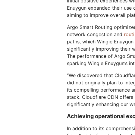
initial positive experiences w
Enuygun expanded their use o
aiming to improve overall platf
Argo Smart Routing optimize
network congestion and
routi
paths, which Wingie Enuygun 
significantly improving thei
The performance of Argo Sma
sparking Wingie Enuygun’s int
“We discovered that Cloudflar
did not originally plan to int
its compelling performance and
stack. Cloudflare CDN offers
significantly enhancing our we
Achieving operational ex
In addition to its comprehensi