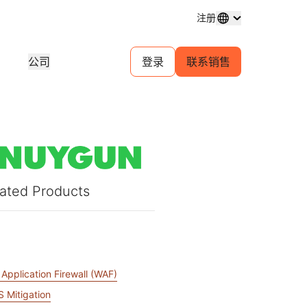
注册
公司
登录
联系销售
域名注册
探索项目
自助服务代理计划
分析
购买和管理域名
客户故事
为您的客户管理自助帐户
行业研
体中心
试用
招聘
金融服务
1.1.1.1
30 秒 AI 演示
对等互连门户
活动
近期新闻
直播线上研讨会
探索空缺职位
免费 DNS 解析器
快速入门指南
为您的网络提供流量洞察
即将举
游戏
学习中心
资源
探索 Workers Playground
信任
ated Products
教育工具和操作指南
构建、测试和部署
合规信
查找合作伙伴
产品指南
商
为您的业务赋能 —— 与 Cloudflare
规性
透明度
开发人员 Discord
Powered+ 合作伙伴携手
重要服务提供商网络
参考架构
N
与监管
政策与披露
加入社区
支持
分析师报告
o
联系
文档
开始构建
产品演示和导览
Application Firewall (WAF)
社区
开发者文档
 Mitigation
无法
口费用
健康
全球服务