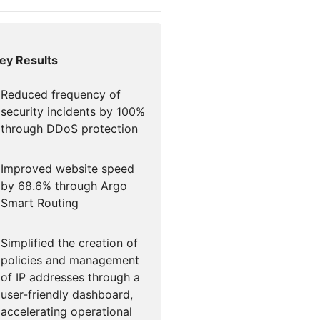
igns
Project Fair Shot
专家引导助力成功
开发人员
帮助我选择
force One
Radar
演示
ey Results
获
究与运营
互联网流量和安全趋势
讨会
研讨会
Reduced frequency of
security incidents by 100%
请求演示
through DDoS protection
Improved website speed
by 68.6% through Argo
Smart Routing
Simplified the creation of
policies and management
of IP addresses through a
user-friendly dashboard,
accelerating operational