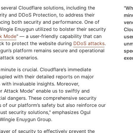
everal Cloudflare solutions, including the
“
Wha
ity and DDoS Protection, to address their
min
ncing both security and performance. One of
ven
ingie Enuygun utilized to bolster their security
Clo
ck Mode
" — a user-friendly capability that can
user
ick to protect the website during
DDoS attacks
.
unm
ygun’s platform remains secure and operational
spe
 attack scenarios.
exe
minute is crucial. Cloudflare’s immediate
upled with their detailed reports on major
 with invaluable insights. Moreover,
er Attack Mode” enable us to swiftly and
tial dangers. These comprehensive security
 of our platform’s safety but also reinforce our
bust security solutions," emphasizes Ogul
 Wingie Enuygun Group.
layer of security to effectively prevent the