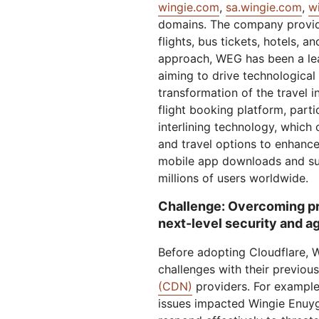
划与价格
wingie.com
,
sa.wingie.com
,
w
保护 Web 应用和 API
Project Gali
探索
domains. The company provide
terprise 计划
小型企业计划
计划与价格
flights, bus tickets, hotels, a
theNET
approach, WEG has been a lea
数字企业战
Workers
Workers KV
aiming to drive technologica
构建并部署无服务器应用
应用的无服务器键值存储
transformation of the travel i
AI 安全
数据合规
flight booking platform, partic
队与数字体验
保护智能体式 AI 和生成式 AI 应用
简化合规并最小化风
interlining technology, which o
and travel options to enhance
mobile app downloads and sup
millions of users worldwide.
Challenge: Overcoming pre
next-level security and ag
Before adopting Cloudflare, 
challenges with their previou
(CDN)
providers. For example
issues impacted Wingie Enuygu