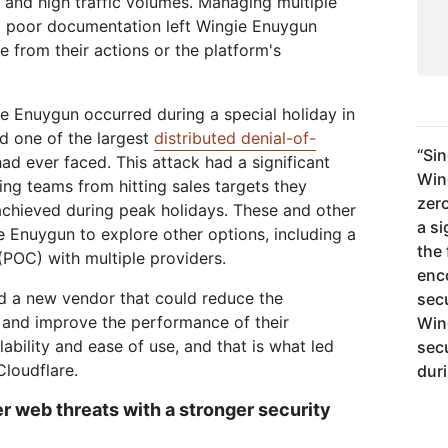
s and high traffic volumes. Managing multiple
poor documentation left Wingie Enuygun
e from their actions or the platform's
e Enuygun occurred during a special holiday in
d one of the largest
distributed denial-of-
“
Sin
ad ever faced. This attack had a significant
Win
ing teams from hitting sales targets they
zero
achieved during peak holidays. These and other
a s
 Enuygun to explore other options, including a
the
POC) with multiple providers.
enc
d a new vendor that could reduce the
sec
s and improve the performance of their
Win
lability and ease of use, and that is what led
sec
loudflare.
dur
r web threats with a stronger security