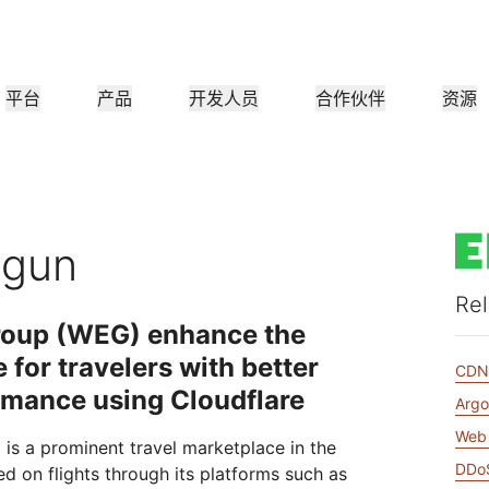
平台
产品
开发人员
合作伙伴
资源
合作伙伴门户
行业
公司
合作伙伴
满足客户需
查找资源并注册交易
教程
案例研究
投资者关系
参考架构
网络研讨会
媒
小型组织
成为 Cloudflare 合作伙伴
应用性能
网络
医疗保健
领导团队
分步构建教程
Cloudflare 助力成功
投资者信息
图表和设计模式
深入洞察的讨论
探索
ygun
零售
CDN
L3/4 DDoS 保护
公共部门
报告
博客
Rel
与安全
DNS
防火墙即服务
他资源
来自 Cloudflare 研究的见解
技术深挖和产品资讯
roup (WEG) enhance the
作伙伴
全球系统集成商
服务提供
媒体
存储和数据库
信任
合
智能路由
网络互连
资源
for travelers with better
的技术合作伙伴和集成生
支持无缝的大规模数字化转型
发现我们的
现代化网络
CD
和保护
政策、流程和安全
认证
产品指南
rmance using Cloudflare
Images
D1
Load balancing
智能路由
Arg
咖啡店网络
转换、优化图像
创建无服务器 SQL 数据库
参考架构
解决方案与产品指南
Web 
s a prominent travel marketplace in the
产品文档
Realtime
R2
WAN 现代化
分析师报告
DDoS
d on flights through its platforms such as
构建实时音频和视频应用
存储数据无需支付昂贵的出
政府机构
选举