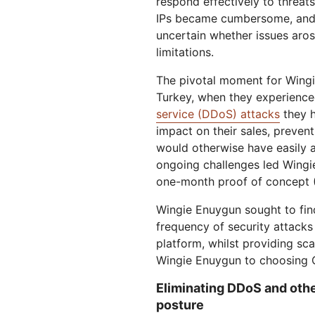
respond effectively to threat
IPs became cumbersome, and 
uncertain whether issues aros
limitations.
The pivotal moment for Wingi
Turkey, when they experience
service (DDoS) attacks
they h
impact on their sales, prevent
would otherwise have easily 
ongoing challenges led Wingie
one-month proof of concept (
Wingie Enuygun sought to fin
frequency of security attack
platform, whilst providing sca
Wingie Enuygun to choosing C
Eliminating DDoS and othe
posture