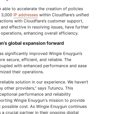
able to accelerate the creation of policies
o 3,000
IP addresses
within Cloudflare’s unified
actions with Cloudflare’s customer support,
and effective in resolving issues, have further
operations, enhancing overall efficiency.
’s global expansion forward
has significantly improved Wingie Enuygun’s
re secure, efficient, and reliable. The
 coupled with enhanced performance and ease
imized their operations.
reliable solution in our experience. We haven’t
ny other providers,” says Tutuncu. This
eptional performance and reliability
porting Wingie Enuygun's mission to provide
st possible cost. As Wingie Enuygun continues
a crucial partner in their ongoing digital