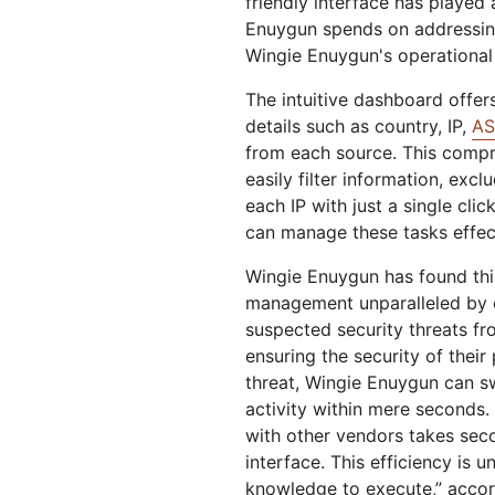
friendly interface has played 
Enuygun spends on addressing 
Wingie Enuygun's operational
The intuitive dashboard offers 
details such as country, IP,
AS
from each source. This compre
easily filter information, excl
each IP with just a single cli
can manage these tasks effect
Wingie Enuygun has found thi
management unparalleled by ot
suspected security threats fr
ensuring the security of their
threat, Wingie Enuygun can s
activity within mere seconds.
with other vendors takes seco
interface. This efficiency is
knowledge to execute,” accor