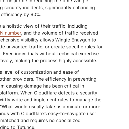
a crucial role in reducing the time Wingie
security incidents, significantly enhancing
 efficiency by 90%.
a holistic view of their traffic, including
N number
, and the volume of traffic received
hensive visibility allows Wingie Enuygun to
ude unwanted traffic, or create specific rules for
ck. Even individuals without technical expertise
ively, making the process highly accessible.
s level of customization and ease of
her providers. The efficiency in preventing
om causing damage has been critical in
 platform. When Cloudflare detects a security
wiftly write and implement rules to manage the
 “What would usually take us a minute or more
nds with Cloudflare’s easy-to-navigate user
 unmatched and requires no specialized
ding to Tutuncu.