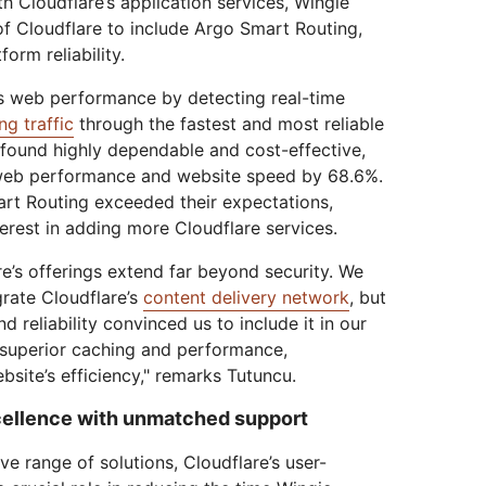
ith Cloudflare’s application services, Wingie
f Cloudflare to include Argo Smart Routing,
orm reliability.
s web performance by detecting real-time
ng traffic
through the fastest and most reliable
found highly dependable and cost-effective,
r web performance and website speed by 68.6%.
rt Routing exceeded their expectations,
erest in adding more Cloudflare services.
e’s offerings extend far beyond security. We
egrate Cloudflare’s
content delivery network
, but
 reliability convinced us to include it in our
 superior caching and performance,
bsite’s efficiency," remarks Tutuncu.
cellence with unmatched support
ve range of solutions, Cloudflare’s user-