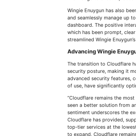
Wingie Enuygun has also been 
and seamlessly manage up t
dashboard. The positive inter
which has been prompt, clear 
streamlined Wingie Enuygun’s 
Advancing Wingie Enuygun
The transition to Cloudflare 
security posture, making it mo
advanced security features,
of use, have significantly opt
“Cloudflare remains the most 
seen a better solution from a
sentiment underscores the exc
Cloudflare has provided, sup
top-tier services at the lowe
to expand, Cloudflare remains 