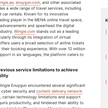
ingie.ae
,
enuygun.com
, and other associated
网络保护
leo
Athenian Project
Cloudflare For Campa
s a wide range of travel services, including
互动
个人计划
比较各项计划
nd car rentals. Known for its innovative
Cloudflare TV
Cloud
活动
ding player in the MENA online travel space,
K
略洞察
创新系列和活动
威胁研
R2
网络研
l advancements and spearhead the digital
轻松存储数据，无高昂出口费用
ndustry.
Wingie.com
stands out as a leading
后量子加密技术
ularly through its integration of virtual
险
保护数据并满足合规标准
ffers users a broad selection of airline tickets
 their booking experience. With over 12 million
port in six languages, the platform caters to
vious service limitations to achieve
ility
Wingie Enuygun encountered several significant
s cyber security and
content delivery network
, certain technology limitations and support
n’s productivity, and hindered their ability to