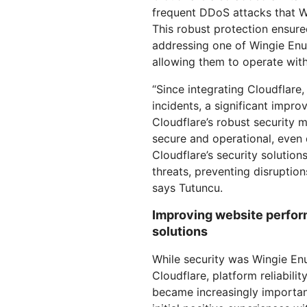
frequent DDoS attacks that W
This robust protection ensured 
addressing one of Wingie Enu
allowing them to operate wit
“Since integrating Cloudflare
incidents, a significant impr
Cloudflare’s robust security
secure and operational, even 
Cloudflare’s security solution
threats, preventing disruptio
says Tutuncu.
Improving website perform
solutions
While security was Wingie En
Cloudflare, platform reliabil
became increasingly important 