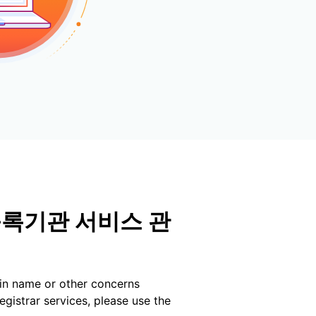
저장
Project Fair Shot
전문가 주도 성공
개발자 Discord
제품 추천받기
Radar
데모
웨비나
지원받기
인터넷 트래픽 및
보안 동향
 요청
등록기관 서비스 관
in name or other concerns
registrar services, please use the