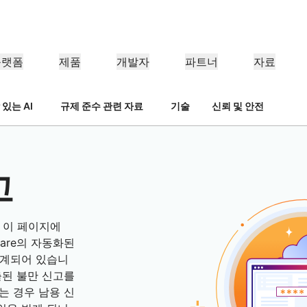
플랫폼
제품
개발자
파트너
자료
있는 AI
규제 준수 관련 자료
기술
신뢰 및 안전
파트너 포털
업
파트너
산업 분야
충족
리소스 찾기 및 거래 등록
조직용
Cloudflare 파트너 되기
사례 연구
튜토리얼
투자자 관계
웨비나
참조 아키텍처
언론
애플리케이션 성능
네트워킹
의료
금융
보세
 만나보기
Cloudflare로 성공 추진하기
단계별 구축 튜토리얼
투자자 정보
유익한 논의
다이어그램 및 디자인 패턴
최근 뉴스 
리테일
CDN
L3/4 DDoS 방어
고
공공 부문
보고서
블로그
보호, 안전
DNS
서비스형 방화벽
Cloudflare 연구의 인사이트
기술 심층 탐구 및 제품 뉴스
너
글로벌 시스템 통합업체
서비스 공급
신뢰하지 않음
규정 준수
스마트 라우팅
네트워크 상호 연결
리소스
은 이 페이지에
re의 기술 파트너십과 통
대규모 디지털 변환을 원활하게 지
Cloudflare
미디어
스토리지 및 데이터베이
네트워크 최신화
정책, 프로세스, 안전
인증 및 규제
살펴보기
원
네트워크 알아
lare의 자동화된
제품 가이드
Load balancing
스마트 라우팅
설계되어 있습니
Images
D1
커피숍 네트워킹
참조 아키텍처
솔루션 + 제품 안내서
문서
이미지 변환, 최적화
서버리스 SQL 데이터베이스
제출된 불만 신고를
제품 문서
개발자 
WAN 최신화
분석 보고서
는 경우 남용 신
Realtime
R2
정부 기관
선거