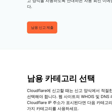
고 양식을 사용하도록 안내하는 자동 회신 이메
제 및 가격
Cloudflare 네트워크에서 ML 모델
서버리스 애플리케이션 구축 
웹 애플리케이션 및 API 보호
Galileo 프로젝트
실행
포
다.
탐색
terprise 요금제
중소기업 요금제
theNet
요금제 및 가격
디지털 기업을 위한
경영진 인⁠사이트
남용 신고 제출
Workers
Workers KV
AI 보안
데이터 규제 준수
서버리스 애플리케이션 구축 및 배
애플리케이션용 서버리스 키-값
I 도입
에이전틱 AI 및 생성형 AI 애플리케
규제 준수를 간소화하고 
포
장소
이션 보안 강화
소화
남용 카테고리 선택
Cloudflare에 신고할 때는 신고 양식에서 적
선택해야 합니다. 웹 사이트의 WHOIS 및 DNS
Cloudflare IP 주소가 표시된다면 다음 카테고
가지 카테고리를 사용하세요.