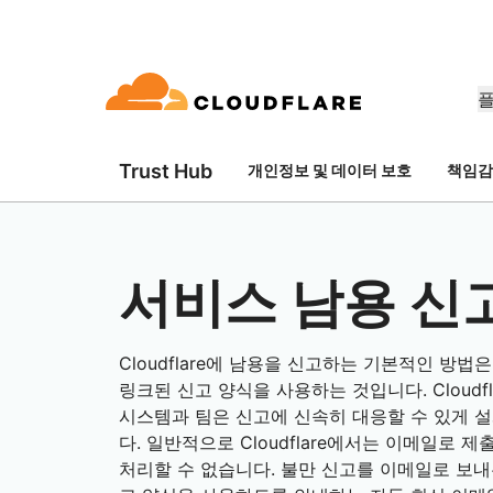
Trust Hub
개인정보 및 데이터 보호
책임감 
문서
참여
회사 정보
품
파트너 네트워크
우드 연결성
Enterprise
중소기
Cloudflare로 성장, 혁신, 고객 요구 
dflare의 클라우드 연결성은 60여 가지
대규모 및 중간 규모 조직
소규모 
개발자 라이브러리
데모 + 제품 투어
애플리케이션 데모
리더십
E(Cloudflare One)
애플리케이션 보안
워킹, 보⁠안, 성능 서비스를 제공합니
용
문서 및 가이드
온디맨드 제품 데모
무엇을 구축할 수 있는지 알아
Cloudflare 리더
요
ro Trust 네트워크 액세스
L7 DDoS 방어
서비스 남용 신
라이브러리
파트너십 유형
신뢰, 개인정보 
안 웹 게이트웨이
웹 애플리케이션 방화벽
유용한 가이드, 로드맵 등
제품
PowerUP 프로그램
기술 파트
개인정보 보호
스형 네트워크 / SD-WAN
API 보안
Cloudflare에 남용을 신고하는 기본적인 방법
고객 연결성과 보안을 유지하면서
Cloudfla
인공 지능
컴퓨팅
화
보안 최신화
정책, 데이터, 보호
비즈니스 성장시키기
합 생태계 
링크된 신고 양식을 사용하는 것입니다. Cloudf
구축
메일 보안
봇 관리
시스템과 팀은 신고에 신속히 대응할 수 있게 
AI Gateway
Observability
VPN 교체
참조 아키텍처
AI 애플리케이션 관찰 및 제어
로그, 메트릭, 추적
다. 일반적으로 Cloudflare에서는 이메일로 
공익
기술 가이드
성 보장
피싱 방어
처리할 수 없습니다. 불만 신고를 이메일로 보내
Workers AI
Workers
인도주의