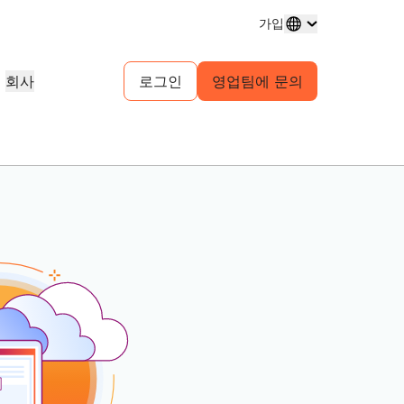
가입
회사
로그인
영업팀에 문의
도메인 등록
프로젝트 살펴보기
셀프 서비스 에이전시 프로그램
분석 보고서
도메인 구매 및 관리
고객 사례
귀사 고객을 위한 셀프서비스 계정 관
업계 연구 보고서
리
테스트 드라이브
채용 정보
 서비스
1.1.1.1
30초 이내의 AI 데모
이벤트
살펴보기
실시간 가상 워크숍
진행 중인 역할 살펴보기
피어 투 피어 포털
무료 DNS 확인자
시작을 위한 빠른 가이드
예정된 지역 이벤트
게임
네트워크 트래픽 인사이트
학습 센터
리소스
Workers Playground 탐색
신뢰, 개인정보 보호, 규
교육 도구 및 실전 활용 콘텐츠
빌드, 테스트, 배포
규제 준수 정보 및 정책
제품 가이드
파트너 검색
자
투명성
개발자 Discord
Cloudflare Powered+ 파트너와 협
의 주요 서비스 공급자
스
참조 아키텍처
정책 및 공개
커뮤니티 가입
력하여 비즈니스 역량을 강화하세요.
지원
보기
분석 보고서
문의
구축 시작
 생성
제품 데모 및 투어
커뮤니티 포럼
문서
계정에 접근할 수 없으
건강
글로벌 서비스