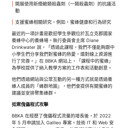
開展使用新煙鹼類殺蟲劑（一類殺蟲劑）的抗議活
動
支援蜜蜂相關研究，例如，蜜蜂健康和行為研究
最近的一項計畫是歡迎學生參觀位於瓦立克郡國家
養蜂中心的養蜂場。執行委員會主席 Diane
Drinkwater 說，「透過此課程，我們不僅能夠跟中
小學生們分享我們對蜜蜂的熱愛，還對線上資源進
行了完善。」在 BBKA 網站上，「課程中的蜜蜂」
為學校提供了納入教學方案的工作表和活動創意。
他們透過網站與公眾互動的另一種方式就是透過養
蜂人成員的「蜂群地圖」，他們會提供有關蜜蜂的
建議並安排聚集蜂群。
抵禦傀儡程式攻擊
BBKA 在經歷了傀儡程式流量的增長後，於 2022
年 5 月申請加入 Galileo 專案。技術 IT 和 Web 安