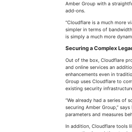
Amber Group with a straightf
add-ons.
“Cloudflare is a much more vi
simpler in terms of bandwidth,
is simply a much more dynami
Securing a Complex Legac
Out of the box, Cloudflare pr
and online services an additi
enhancements even in traditio
Group uses Cloudflare to com
existing security infrastructur
“We already had a series of s
securing Amber Group,” says L
parameters and measures behi
In addition, Cloudflare tools l