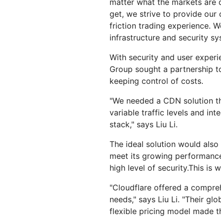
matter what the markets are 
get, we strive to provide our 
friction trading experience. 
infrastructure and security sy
With security and user experien
Group sought a partnership t
keeping control of costs.
"We needed a CDN solution th
variable traffic levels and in
stack," says Liu Li.
The ideal solution would also
meet its growing performance
high level of security.This is
"Cloudflare offered a compreh
needs," says Liu Li. "Their gl
flexible pricing model made t