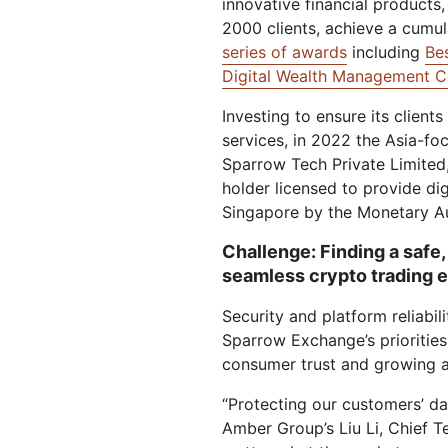
innovative financial products,
保護 Web 應用程式和 API
與定價
Galileo 專案
2000 clients, achieve a cumul
探索
rprise 方案
小型企業方案
series of awards
including
Be
方案與定價
theNET
Digital Wealth Management 
數位企業戰略
Workers
Workers KV
Investing to ensure its client
AI 安全性
資料合規性
建置和部署無伺服器應用程式
適用於應用程式的無伺服器鍵值
services, in 2022 the Asia-
存
運用 AI
保障自主式 AI 與生成式 AI 應用程
簡化合規性並最大程度降
式的安全
Sparrow Tech Private Limited,
holder licensed to provide di
Singapore by the Monetary Au
Challenge: Finding a safe,
seamless crypto trading 
Security and platform reliabi
Sparrow Exchange’s priorities
consumer trust and growing a 
“Protecting our customers’ dat
Amber Group’s Liu Li, Chief 