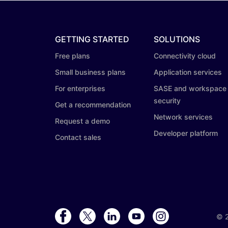
GETTING STARTED
SOLUTIONS
Free plans
Connectivity cloud
Small business plans
Application services
For enterprises
SASE and workspace
security
Get a recommendation
Network services
Request a demo
Developer platform
Contact sales
©