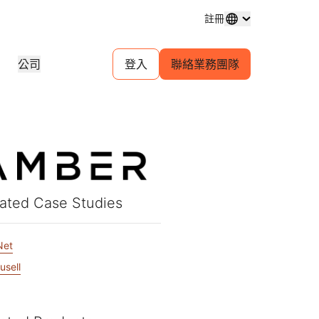
註冊
公司
登入
聯絡業務團隊
網域註冊
探索專案
自助代理計畫
分析報告
購買和管理網域
實際客戶體驗
管理客戶的自助帳戶
產業研究報告
試用
人才招募
金融服務
1.1.1.1
30 秒 AI 示範
點對點入口網站
活動
新新聞
即時虛擬研討會
探索開放職位
免費的 DNS 解析程式
快速入門指南
針對您網路的流量深入解析
即將舉行的地區
戲
學習中心
資源
探索 Workers Playground
信任、隱私權
ated Case Studies
教育工具和操作說明內容
建置、測試和部署
合規性資訊與原
尋找合作夥伴
產品指南
強化您的業務 - 與 Cloudflare
性
透明度
開發人員 Discord
Powered+ 合作夥伴聯繫。
要服務提供者網路
參考架構
法規
政策與揭露
Net
加入社群
支援
分析報告
連絡我們
usell
文件
開始建置
產品示範和導覽
社群論壇
開發人員文件
帳戶無法存取
出費
健康
全球服務