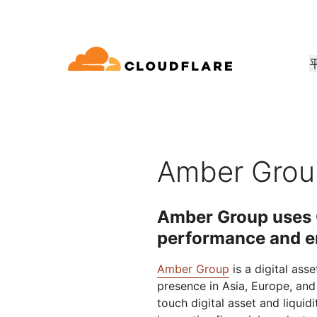
文件
交流
公司資訊
合作夥伴網路
連通雲
企業
小型企
藉助 Cloudflare 實現成長、創新並
dflare 的全球連通雲提供 60 多種網
適用於大中型組織
適用於
開發人員庫
應用程式示範
示範 + 產品導覽
領導層
(Cloudflare One)
應用程式安全性
戶需求
安全性和效能服務。
文件和指南
探索可以建置的內容
隨需產品示範
認識我們的領導
Amber Grou
 Trust 網路存取
第 7 層 DDoS 防護
資源庫
合作夥伴類型
產品
信任、隱私和
Web 閘道 (SWG)
Web 應用程式防火牆
實用指南、藍圖等
Amber Group uses 
PowerUP 計畫
技術合作
人工智慧
運算
隱私權
服務/SD-WAN
API 安全性
化
實現安全現代化
performance and e
在發展業務的同時保障客戶連線與
探索我們的
原則、資料和保
安全
建置
AI Gateway
Observability
郵件安全
機器人管理
VPN 替代
Amber Group
is a digital ass
觀察、控制 AI 應用程式
記錄、指標和追蹤
參考架構
presence in Asia, Europe, and 
公眾利益
性
網路釣魚防護
技術指南
Workers AI
Workers
touch digital asset and liquid
在我們的網路上執行 ML 模型
建置、部署無伺服器應用程式
人道主義