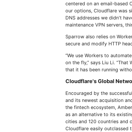
centered on an email-based OT
our options, Cloudflare was 
DNS addresses we didn't have 
maintenance VPN servers, thir
Sparrow also relies on Worke
secure and modify HTTP heade
“We use Workers to automate
on the fly,” says Liu Li. “Tha
that it has been running witho
Cloudflare's Global Netwo
Encouraged by the successful
and its newest acquisition an
the fintech ecosystem, Amber
as an alternative to its exist
cities and 120 countries and 
Cloudflare easily outclassed 