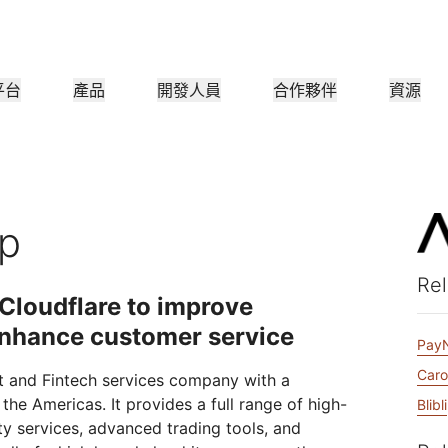
平台
產品
開發人員
合作夥伴
資源
合作夥伴入口網站
產業
業
合作夥伴
滿足客
查找資源並註冊交易
小型組織
成為 Cloudflare 合作夥伴
教學課程
案例研究
投資人關係
參考架構
網路研討會
新聞
應用程式效能
主管
醫療保健
者
逐步建置教學課程
利用 Cloudflare 推動成功
投資者資訊
圖表和設計模式
深入討論
探索最
p
零售
遊
CDN
第 3/4 層 DDoS 防護
公共部門
報告
部落格
Rel
安全
DNS
防火牆即服務
Cloudflare 研究的見解
技術深入探討和產品新聞
Cloudflare to improve
夥伴
全球系統整合者
服務提供者
媒體
儲存空間與資料庫
信任
合規
Smart Routing
網路互連
資源
實現網路現代化
nhance customer service
技術合作夥伴與整合商
支援無縫的大規模數位轉換
瞭解我們的重
護
原則、程序和安全
認證與
Pay
產品指南
Images
D1
Load balancing
Smart Routing
咖啡店網路
Caro
et and Fintech services company with a
轉換、最佳化影像
建立無伺服器 SQL 資料庫
參考架構
解決方案 + 產品指南
the Americas. It provides a full range of high-
Blibli
WAN現代化
產品文件
Realtime
R2
分析報告
ity services, advanced trading tools, and
建置即時音訊/視訊應用程式
儲存資料，無需支付高昂的輸
政府
選舉