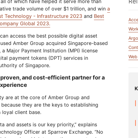
Rel
 all of which have helped it serve more than
網路保護
用
Athenian 專案
Cloudflare For Campaign
ative trade volume of over $1 trillion, and win
a
交流
個人方案
比較各項方案
st Technology - Infrastructure 2023
and
Best
Acc
Cloudflare TV
Cloudforc
Company Global 2023.
活動
示
見解
創新系列和活動
威脅研究與
Work
網路研討
R2
s can access the best possible digital asset
後量子加密
Argo
儲
儲存資料，無需支付高昂的輸出費
focused Amber Group acquired Singapore-based
用
低風險
保護資料並滿足合規性標準
Cont
 a Major Payment Institution (MPI) license
請
Web 
gital payment tokens (DPT) services in
thority of Singapore.
 proven, and cost-efficient partner for a
experience
K
lity are at the core of Amber Group and
 because they are the keys to establishing
loyal client base.
a and assets is our key priority,” explains
Technology Officer at Sparrow Exchange. “No