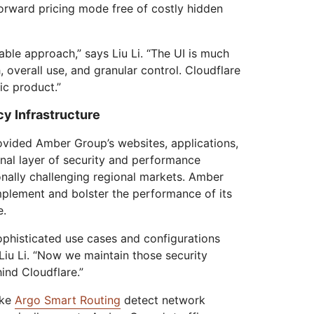
orward pricing mode free of costly hidden
able approach,” says Liu Li. “The UI is much
 overall use, and granular control. Cloudflare
c product.”
y Infrastructure
ovided Amber Group’s websites, applications,
onal layer of security and performance
nally challenging regional markets. Amber
plement and bolster the performance of its
e.
ophisticated use cases and configurations
iu Li. “Now we maintain those security
nd Cloudflare.”
ike
Argo Smart Routing
detect network