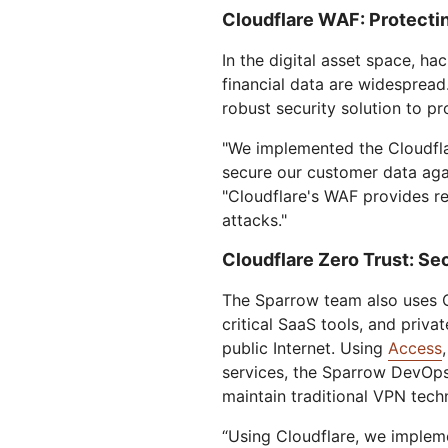
Cloudflare WAF: Protectin
In the digital asset space, h
financial data are widesprea
robust security solution to pr
"We implemented the Cloudfla
secure our customer data again
"Cloudflare's WAF provides re
attacks."
Cloudflare Zero Trust: Se
The Sparrow team also uses Cl
critical SaaS tools, and priv
public Internet. Using
Access
services, the Sparrow DevOps 
maintain traditional VPN tech
“Using Cloudflare, we implem