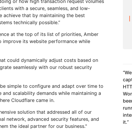
doing or how high transaction request volumes
clients with a secure, seamless, and low-
We achieve that by maintaining the best
stems technically possible.”
ce at the top of its list of priorities, Amber
o improve its website performance while
at could dynamically adjust costs based on
tegrate seamlessly with our robust security
“
We
cap
 be simple to configure and adapt over time to
HTT
 and scalability demands while maintaining a
Wor
 where Cloudflare came in.
been
runn
ensive solution that addressed all of our
int
obal network, advanced security features, and
it.
”
hem the ideal partner for our business."