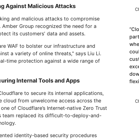
g Against Malicious Attacks
C
acking and malicious attacks to compromise
d. Amber Group recognized the need for a
“
Clo
otect its customers' data and assets.
part
whe
re WAF to bolster our infrastructure and
cou
st a variety of online threats," says Liu Li.
cus
al-time protection against a wide range of
exc
dow
curing Internal Tools and Apps
flex
oudflare to secure its internal applications,
ate cloud from unwelcome access across the
C
, one of Cloudflare’s Internet-native Zero Trust
team replaced its difficult-to-deploy-and-
nology.
ented identity-based security procedures