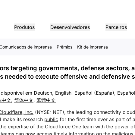
ces Threat Intel Team and
Produtos
Desenvolvedores
Parceiros
 Timely Global Threat Re
yone
Comunicados de imprensa
Prêmios
Kit de imprensa
INFORMAÇÕES DA EMPRESA
Regi
Portal de parceiros
Setores
Compr
Parceiro
da às necessidades
Encontre recursos e
es e tour dos
Liderança
Tutoriais
Estudos de caso
Arquitetura de referência
Relações com investidores
Webinars
ho de
Networking
Torne-se um parceiro da
dflare
registre ofertas
Saúde
1.1.1.1
Conheça nossos líderes
Tutoriais de criação passo a
Impulsione o sucesso com a
Diagramas e padrões de design
Informações para investidores
Discussões escl
s
Cloudflare!
rs targeting governments, defense sectors, and
passo
Cloudflare
Resol
 de produtos sob
Serviços financeiros
Proteção contra DDoS nas
hts needed to execute offensive and defensive s
camadas 3/4
Varejo
Jogos
Recu
CONFIANÇA, PRIVACIDADE E SEGURANÇA
Setor público
Firewall como serviço
Guia
Relatórios
Blog
 disponível em
Deutsch
,
English
,
Español (España)
,
Español
Parceiros de Tecnologia
Integradores de sistema
Privacidade
Confiança
s úteis e muito
Insights da pesquisa da
Aprofundamentos
体中文
,
简体中文
,
繁體中文
Arqui
Explore nosso ecossistema de
Mídia
Armazenamento e banco
global
Cloudflare
notícias sobre p
Política, dados e proteção
Política, processo e segurança
o inteligente
Network Interconnect
parceiros e integradores de
Recursos
Apoiar a transformação digital
de dados
Relat
tecnologia
Cloudflare, Inc.
(NYSE: NET), the leading connectivity clou
zar as redes
contínua e em grande escala
ncing
Roteamento inteligente
Images
Guias de produtos
ll make its research
public
for the first time ever as part o
Demo
Transforme e otimize imagens
D1
INTERESSE PÚBLICO
 cafeterias
ng the expertise of the Cloudforce One team with the power 
e tou
Arquiteturas de referênci
Crie bancos de dados SQL se
servidor
Realtime
 teams can now access timely information on the malicious 
de referência
Guias de soluções e produtos
Humanitário
Governo
Eleiç