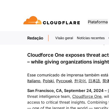
COMUNICADO DE IMPRENSA. 24 DE SETEMBRO DE 2024
Cloudflare Introdu
Plataforma
Making Precise and
Accessible For An
Redação
Visão geral
Notícias recentes
DOCUMENTAÇÃO
INTERAGIR
OS
Rede de parceiros
tividade
Enterprise
Pequena empresa
Cresça, inove e aten
Biblioteca para
Demonstrações de
Demonstraçõ
oudflare One)
Segurança de aplicativos
Desempen
vidade da Cloudflare
Para organizações de
Para pequenas
do cliente com a Clou
desenvolvedores
aplicativos
produtos
aplicativo
serviços de rede,
grande e médio porte
organizações
Cloudforce One exposes threat acto
Documentação e guias
Explore o que você pode criar
Demonstrações
penho.
rede Zero Trust
Proteção contra DDoS na
– while giving organizations insig
demanda
camada de aplicação
CDN
TIPOS DE PARCERIA
seguro da web
Firewall de aplicativos web
DNS
PRODUTOS
Biblioteca
Esse comunicado de imprensa também está
Programa PowerUP
o serviço / SD-
Guias e roteiro
Italiano
,
Polski
,
Русский
,
한국어
,
日本語
,
简
Inteligência artificial
Expanda seus negócios e
Computação
mais
Segurança para APIs
Roteament
mantenha seus clientes
conectados e protegidos
San Francisco, CA, September 24, 2024 –
Modernizar a segurança
Moderni
urity
Bot Management
Load bala
AI Gateway
Observability
threat intelligence team,
Cloudforce One
, wi
Observe e controle aplicativos
Logs, métricas e
CRIAR
Substituição da VPN
Rede de
de IA
rastreamentos
access to critical threat insights. Combini
— one of the largest in the world — security
Arquitetura 