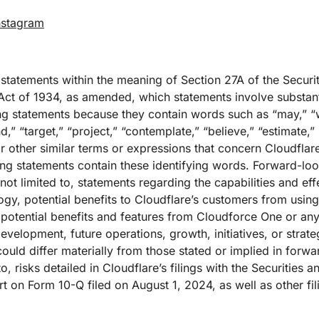
nstagram
 statements within the meaning of Section 27A of the Securi
ct of 1934, as amended, which statements involve substantia
g statements because they contain words such as “may,” “wi
nd,” “target,” “project,” “contemplate,” “believe,” “estimate,” 
r other similar terms or expressions that concern Cloudflare
king statements contain these identifying words. Forward-lo
e not limited to, statements regarding the capabilities and e
ogy, potential benefits to Cloudflare’s customers from usi
 potential benefits and features from Cloudforce One or any
development, future operations, growth, initiatives, or str
could differ materially from those stated or implied in forw
to, risks detailed in Cloudflare’s filings with the Securiti
rt on Form 10-Q filed on August 1, 2024, as well as other f