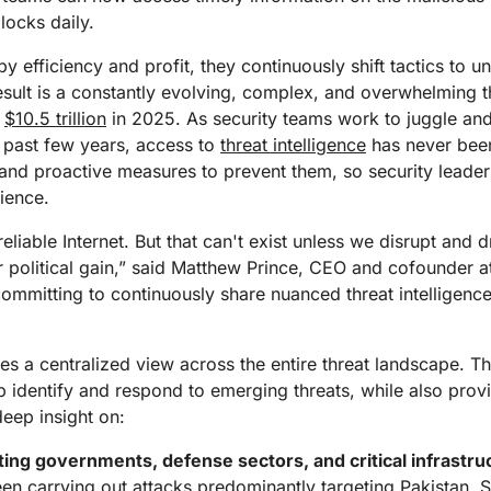
Relatórios de analistas
ização de WAN
Crie aplicativos de áudio/vídeo
Documentação de produtos
Projeto Galileo
Projeto Athenian
Cloud
locks daily.
Serv
sem
em tempo real
R2
Camp
Sucess
Armazene dados sem taxas d
o de redes
viduais
Compare planos
y efficiency and profit, they continuously shift tactics to u
saída caras
Interagir
esult is a constantly evolving, complex, and overwhelming t
M
Eventos
l
$10.5 trillion
in 2025. As security teams work to juggle and
theNET
Cloudflare TV
C
 past few years, access to
threat intelligence
has never been 
Demonstrações
Insights
Séries e eventos
O
s and proactive measures to prevent them, so security lead
executivos para
inovadores
Webinars
P
R2
a empresa digital
o
ience.
or
Armazene dados sem taxas de
Workshops
a
saída caras
Criptografia pós-quântica
eliable Internet. But that can't exist unless we disrupt and d
Proteger dados e atender aos
padrões de conformidade
 political gain,” said Matthew Prince, CEO and cofounder a
Solicite uma
 committing to continuously share nuanced threat intelligen
demonstração
ides a centralized view across the entire threat landscape.
p identify and respond to emerging threats, while also prov
eep insight on:
ting governments, defense sectors, and critical infrastru
een carrying out attacks predominantly targeting Pakistan.