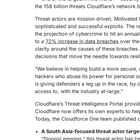
Workers AI
Workers
Proteção contra phishing
Modern
E PREÇOS
Guias técnicos
the 158 billion threats Cloudflare’s network b
Execute modelos de ML em
Crie e implante aplicativos 
nossa rede
servidor
Proteger aplicativos web e APIs
Proteçã
Planos para pequenas
terprise
Planos indi
Threat actors are mission driven. Motivated b
b
empresas
sophisticated and successful exploits. The r
EXPLORAR
the projection of cybercrime to hit an annua
PLANOS E PREÇOS
to a
72% increase in data breaches
over the
clarity around the causes of these breache
Workers
Workers KV
decisions that move the needle towards resil
Crie e implante aplicativos sem
Armazenamento de chave-val
servidor
sem servidor para aplicativos
Segurança de IA
Conformidade de dados
“We believe in helping build a more secure, r
Proteger aplicativos de IA
Simplificar a conformidade e
agêntica e generativa
minimizar os riscos
hackers who abuse its power for personal or
is giving defenders a leg up in the race, by
access to, with the industry at-large.”
Cloudflare’s Threat Intelligence Portal prov
Cloudflare now offers its own experts to hel
Today, the Cloudforce One team published d
A South Asia-focused threat actor targe
“SloppyLemming,” this threat actor has b