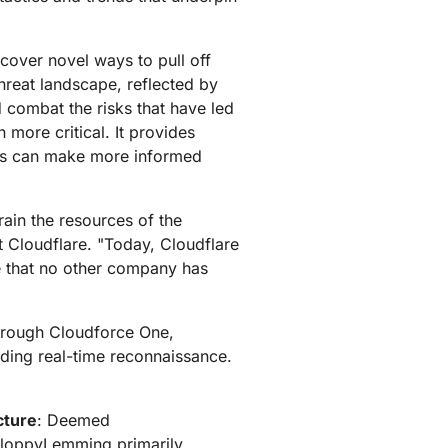
Comece a
Documentação para desenvolvedores
flare para
Project Fair Shot
iços globais
Perdeu o
desenvolver
anhas
o liderado por especialistas
e
Discord 
ncover novel ways to pull off
desenvo
hreat landscape, reflected by
e ajude a escolher
 combat the risks that have led
loudforce
Radar
more critical. It provides
Tráfego da
ne
ers can make more informed
internet e
esquisa e
tendências de
perações de
segurança
meaças
rain the resources of the
t Cloudflare. "Today, Cloudflare
ce that no other company has
 Through Cloudforce One,
iding real-time reconnaissance.
cture
: Deemed
 SloppyLemming primarily