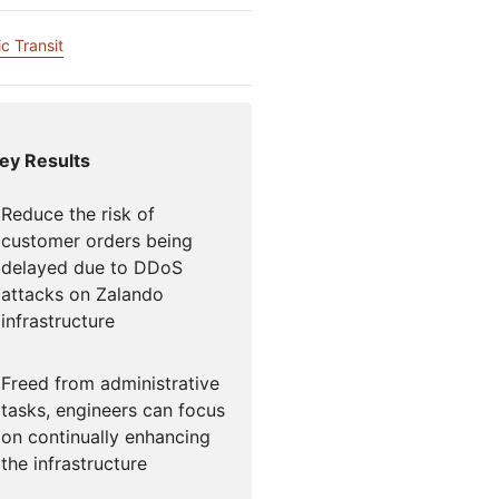
Comece a
Documentação para desenvolvedores
flare para Campanhas
Project Fair Shot
iços globais
Perdeu 
desenvolver
so liderado por especialistas
c Transit
e
Discord
desenvo
Me ajude a escolher
loudforce
Radar
Tráfego da
ey Results
ne
internet e
ps
esquisa e
tendências de
perações de
segurança
Reduce the risk of
meaças
customer orders being
delayed due to DDoS
attacks on Zalando
infrastructure
Freed from administrative
tasks, engineers can focus
on continually enhancing
the infrastructure