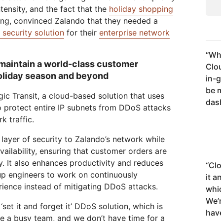
tensity, and the fact that the
holiday shopping
ng, convinced Zalando that they needed a
security solution
for their
enterprise network
“
Wha
maintain a world-class customer
Clo
oliday season and beyond
in-
be 
c Transit, a cloud-based solution that uses
das
o protect entire IP subnets from DDoS attacks
k traffic.
 layer of security to Zalando’s network while
ailability, ensuring that customer orders are
ly. It also enhances productivity and reduces
“
Clo
up engineers to work on continuously
it a
ience instead of mitigating DDoS attacks.
whi
We’
‘set it and forget it’ DDoS solution, which is
have
e a busy team, and we don’t have time for a