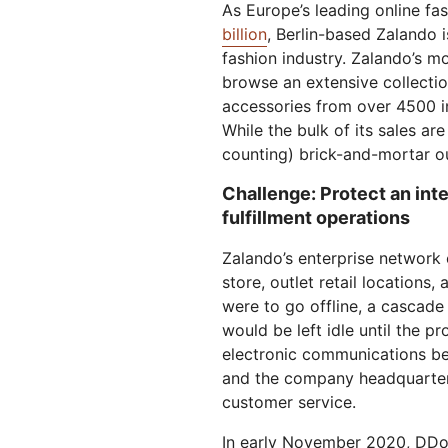
Workers AI
As Europe’s leading online fa
Crie e implante aplicativos s
E PREÇOS
Guias técnico
Execute modelos de ML em
servidor
billion
, Berlin-based Zalando i
Proteger aplicativos web e APIs
Proteçã
nossa rede
Planos para pequenas
b
fashion industry. Zalando’s 
terprise
Planos indi
empresas
browse an extensive collectio
EXPLORAR
accessories from over 4500 in
PLANOS E PREÇOS
While the bulk of its sales ar
counting) brick-and-mortar ou
Workers
Workers KV
Crie e implante aplicativos sem
Armazenamento de chave-val
Segurança de IA
Conformidade de dados
Challenge: Protect an inte
servidor
sem servidor para aplicativos
Proteger aplicativos de IA
Simplificar a conformidade e
fulfillment operations
agêntica e generativa
minimizar os riscos
Zalando’s enterprise network c
store, outlet retail locations
were to go offline, a cascad
would be left idle until the p
electronic communications betw
and the company headquarters
customer service.
In early November 2020, DDo