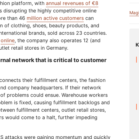
Relatórios de analistas
shion platform, with
annual revenues of €8
em
Crie aplicativos de áudio/vídeo
s
Documentação de produtos
Projeto Galileo
Projeto Athenian
Cloud
Serv
em tempo real
R2
s disrupting the highly competitive online
o de redes
Suces
Magi
Armazene dados sem taxas d
more than 46
million active customers
can
viduais
Compare planos
saída caras
Interagir
n of clothing, shoes, beauty products, and
Eventos
ternational brands, sold across 23 countries.
theNET
Cloudflare TV
C
e
online
, the company also operates 12 (and
Demonstrações
Insights
Séries e eventos
K
O
tlet retail stores in Germany.
executivos para a
inovadores
Webinars
Worksho
P
R2
empresa digital
o
or
Armazene dados sem taxas de
Criptografia pós-quântica
rnal network that is critical to customer
a
saída caras
Proteger dados e atender aos
padrões de conformidade
Solicite uma
onnects their fulfillment centers, the fashion
demonstração
, and company headquarters. If their network
e of problems could ensue. Warehouse workers
roblem is fixed, causing fulfillment backlogs and
een fulfillment centers, outlet retail stores,
 would come to a halt, further impeding
S attacks were gaining momentum and quickly