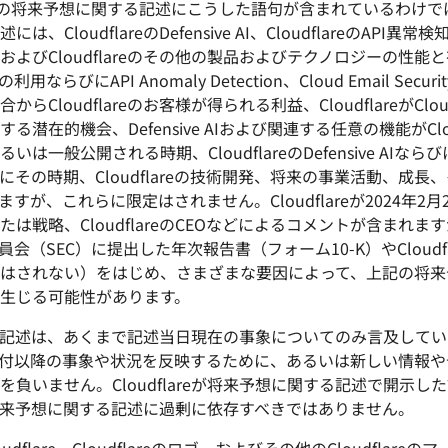
の将来予想に関する記述にこうした語句が含まれているわけで
flareのDefensive AI、CloudflareのAPI異常検知、Clo
tewayおよびCloudflareのその他の製品およびテクノロジーの性能と有
びにAPI Anomaly Detection、Cloud Email Securi
統合からCloudflareのお客様が得られる利益、CloudflareがC
在的機会、Defensive AIおよび関連する任意の機能がClo
一般公開される時期、CloudflareのDefensive AI
らびにその時期、Cloudflareの技術開発、将来の事業活動、成
ますが、これらに限定はされません。Cloudflareが2024年2月2
戦略、CloudflareのCEOなどによるコメントが含まれ
取引委員会（SEC）に提出した年次報告書（フォーム10-K）やCloud
はされない）をはじめ、さまざまな要因によって、上記の将来
生じる可能性があります。
述は、あくまで記述当日現在の事象についてのみ言及しています。C
付以降の事象や状況を反映するために、あるいは新しい情報や
負いません。Cloudflareが将来予想に関する記述で開示
eの将来予想に関する記述に過剰に依存すべきではありません。