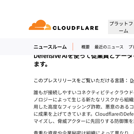
プレスリリース. 2024年3月4日
Cloudflare、新
プラットフ
ーム
AIで強化
ニュースルーム
概要
最近のニュース
プ
ドキュメンテーション
相談
会社情報
パートナーネットワーク
クラウド
エンタープライズ
スモールビジネス
Defensive AIを使って従業
Cloudflareで成長、革新、顧客ニーズを満
ネクティビティクラウド
大中企業向け
小規模組織向け
開発者ライブラリ
デモと製品ツアー
アプリケーションデモ
リーダーシッ
（Cloudflare One）
アプリケーションセキュリ
アプリ
たす
グ、セキュリティ、パ
ます。
ドキュメントとガイド
オンデマンドの製品デモ
構築可能なものを見る
リーダーの紹介
ティ
マンス
ビスを60以上提供しま
トラストネットワーク
セス
レイヤー7のDDoS攻撃対策
CDN
このプレスリリースをご覧いただける言語：
D
ライブラリ
パートナーのタイプ
製品
信頼、プライバ
役立つガイド、ロードマップなど
アWebゲートウェイ
Webアプリケーションファ
DNS
誰もが接続しやすいコネクティビティクラウド
人工知能
コンピューティング
PowerUPプログラム
テクノロジーパ
プライバシー
イアウォール
ノロジーによって生じる新たなリスクから組織を守
顧客の接続と保護を維持しつつ、
当社のテクノロジ
ポリシー、データ
ビスとしてのネットワ
スマー
ション
セキュリティモダナイゼーション
ネット
用した高度なフィッシング詐欺、悪意のあるコ
ビジネスを成長
インテグレーター
構築
AI Gateway
Observability
 SD-WAN
APIセキュリティ
について
に成果を上げてきています。Cloudflareの
AIアプリの監視と制御
ログ、メトリクス、トレース
Load b
VPNの代替
リファレンスアーキテクチャ
コーヒ
マイズし、脅威アクターに先回りする防御策を
ルセキュリティ
ボット管理
公共の利益
テクニカルガイド
Workers AI
Workers
フィッシング対策
WANモ
当社のネットワークでMLモデル
サーバーレスアプリの構築と展
貴重な資産や企業秘密は組織によって異なり、
人道支援