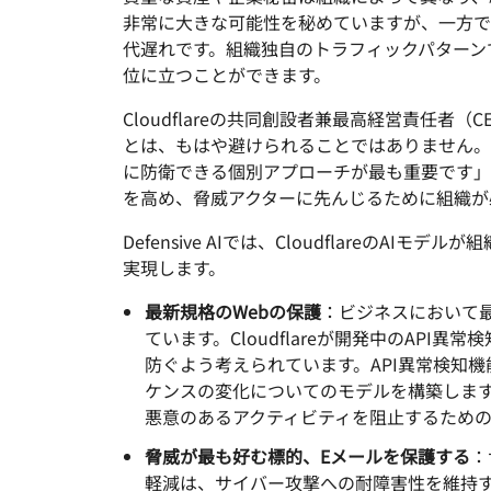
を実行
開
非常に大きな可能性を秘めていますが、一方で
プロジェクトGalil
WebアプリとAPIを保護
ネット
探求
と料金
代遅れです。組織独自のトラフィックパターン
位に立つことができます。
theNET
rpriseプラン
中小企業向けプラン
個人向
プランと料金
デジタルエンター
Cloudflareの共同創設者兼最高経営責任者（
プライズに関する
経営管理層向けイ
Workers
Workers KV
とは、もはや避けられることではありません。
ンサイト
AIセキュリティ
データコンプライアンス
サーバーレスアプリの構築とデプ
アプリ用のサーバーレスkey-
に防衛できる個別アプローチが最も重要です」「D
エージェント型AIおよびGenAIア
ロイ
コンプライアンスの合理化とリス
valueストア
プリケーションのセキュリティ保
ク最小化
を高め、脅威アクターに先んじるために組織が
護
Defensive AIでは、Cloudflare
実現します。
最新規格のWebの保護
：ビジネスにおいて
ています。Cloudflareが開発中のA
防ぐよう考えられています。API異常検知
ケンスの変化についてのモデルを構築しま
悪意のあるアクティビティを阻止するため
脅威が最も好む標的、Eメールを保護する
：
軽減は、サイバー攻撃への耐障害性を維持する上で極