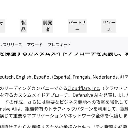
たな脅威から組織を保護する能力をD
ォ
製
開発
パートナ
リソー
品
者
ー
ス
レスリリース
アワード
プレスキット
パートナーポータル
パートナー
業界
ド
員とデータを保護するカスタムメイドアプローチを実装し
リソースの検索と案件登
Cloudflareパートナーにな
プ
導入事例
チュートリアル
IR
ウェビナー
リファレンスアーキテクチャ
プレス
ケーションパフォー
ネットワーキング
録
る
ヘルスケア
1
Cloudflareで成功を追求
段階的な構築チュートリアル
投資家情報
洞察に満ちたディスカッション
図とデザインパターン
最近のニュース
フ
金融サービス
小売
レイヤー3/4のDDoS攻撃対
策
eutsch
,
English
,
Español (España)
,
Français
,
Nederlands
,
한
ゲーミング
公共機関
レポート
ブログ
シー、安全性
Cloudflareの調査インサイト
技術的な詳細情報と製品ニュース
Firewall as a Service
のリーディングカンパニーである
Cloudflare, Inc.
（クラウドフ
メディア
ストレージとデータベース
ートナー
グローバルシステムインテグ
サービスプロバイ
信頼
コンプライア
リソース
るカスタムメイドアプローチ、Defensive AIを発表しま
ーパートナーと
本当に価値のあるサ
レーター
、保護
ポリシー、プロセス、安全性
認定および規制
トルーティング
ネットワークインターコネ
ワークモダナイゼーション
ードの作成、さらには重要なビジネス機能への攻撃を強化して
のエコシステム
イダーのネットワー
シームレスで大規模なデジタルト
製品ガイド
Images
D1
クト
ランスフォーメーションサポート
Defensive AIは、組織特有のトラフィックパターンを利用して
画像の変換と最適化
サーバーレスSQLデータベース
alancing
リファレンスアーキテクチ
ーショップネットワーキング
ソリューションおよび製品ガイド
ドキュメ
を作成
講じて重要なアプリケーションやネットワーク全体を保護しま
スマートルーティング
製品ドキュメント
開発者向け
Realtime
アナリストレポート
ダナイゼーション
R2
リアルタイムのオーディオおよ
組織はそれらを保護するための敏捷なセキュリティ戦略を必要と
政府
選挙