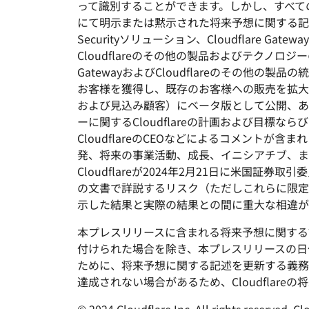
って識別することができます。しかし、すべて
にて明示または黙示された将来予想に関する記述には、Cloud
Securityソリューション、Cloudflare Ga
Cloudflareのその他の製品およびテクノロジーの利用なら
GatewayおよびCloudflareのその他の製品の
お客様を獲得し、既存のお客様への販売を拡大する潜
および見込み顧客）にベータ版として公開、あるいは
ーに関するCloudflareの計画および目標な
CloudflareのCEOなどによるコメントが含まれ
発、将来の事業活動、成長、イニシアチブ、または
Cloudflareが2024年2月21日に米国証券
の文書で詳説するリスク（ただしこれらに限定
示した結果と実際の結果との間に重大な相違が
本プレスリリースに含まれる将来予想に関する記
付けられた場合を除き、本プレスリリースの日
ために、将来予想に関する記述を更新する義務を
達成されない場合があるため、Cloudflar