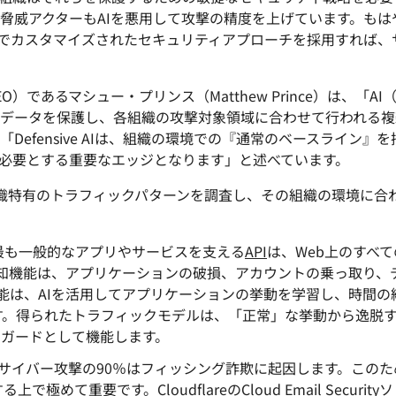
び動画アプリを構築
高額のエグレス料金なしでデー
脅威アクターもAIを悪用して攻撃の精度を上げています。もは
eo
Athenianプロジェクト
Cloudflare For Campaigns
専
タを保存
ワークの保護
相談
でカスタマイズされたセキュリティアプローチを採用すれば、
Cloudflare TV
Cloudforce
けプラン
プランを比較する
イベント
デモ
革新的なシリーズ
One
ウェビナー
CEO）であるマシュー・プリンス（Matthew Prince）は、「
とイベント
脅威のリサーチと
R2
オペレーション
データを保護し、各組織の攻撃対象領域に合わせて行われる複
ワークショップ
ポスト量子の暗号
高額のエグレス料金なしでデータ
efensive AIは、組織の環境での『通常のベースライン
データの保護とコンプライアンス
保存
基準の充足
必要とする重要なエッジとなります」と述べています。
デモを依頼
のAIモデルが組織特有のトラフィックパターンを調査し、その組織の環
最も一般的なアプリやサービスを支える
API
は、Web上のすべ
PI異常検知機能は、アプリケーションの破損、アカウントの乗っ取
機能は、AIを活用してアプリケーションの挙動を学習し、時間
す。得られたトラフィックモデルは、「正常」な挙動から逸脱
のガードとして機能します。
サイバー攻撃の90％はフィッシング詐欺に起因します。このた
めて重要です。CloudflareのCloud Email Secur