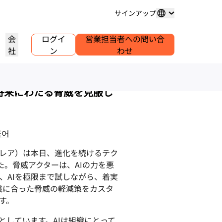
サインアップ
efensive
会
ログイ
営業担当者への問い合
社
ン
わせ
ドメイン登録
プロジェクトを詳しく見る
セルフサーブエージェンシープ
アナリストレポート
グ
メインの購入と管理
お客様事例
業界調査レポート
世界
ログラム
、将来にわたる脅威を克服し
試験導入
キャリア
クライアントのセルフサーブアカウ
ントを管理
.1.1.1
30秒でできるAIデモ
イベント
を詳しく見る
ライブバーチャルワークショップ
求人情報を確認する
リーDNSリゾルバー
始めるためのクイックガイド
今後の地域イベント
ピアツーピア（P2P）ポータル
국어
ラーニングセンター
ネットワークのトラフィックインサ
リソース
Workers Playgroundを詳しく
信頼、プライバシー、コン
イト
教育ツールとハウツーコンテンツ
見る
イアンス
製品ガイド
レア）は本日、進化を続けるテク
構築、テスト、デプロイ
コンプライアンス情報とポリシ
ダー
ンス
透明性
した。脅威アクターは、AIの力を悪
リファレンスアーキテクチャ
ービスプロバ
ポリシーと開示情報
Developers Discord
パートナーの検索
、AIを極限まで試しながら、着実
クをご紹介
コミュニティに参加する
PowerUPでビジネスを強化し、
アナリストレポート
サポート
、組織に合った脅威の軽減策をカスタ
Cloudflare Powered+パートナーと
問い合わせる
ャ
ンテーション
つながりましょう。
製品デモとツアー
す。
ドキュメント
構築を開始する
コミュニティフォーラム
しています。AIは組織にとって
グローバルサービス
健康