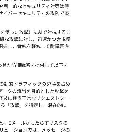
アカウントにアクセスでき
や画一的なセキュリティ対策は時
門家による成功支援
Project Fair Shot
なりましたか？
サイバーセキュリティの攻防で優
Developers Discord
プラン選択にヘルプが
Radar
インターネットト
必要
AI（を使った攻撃）にAIで対抗するこ
ラフィックとセキ
ュリティのトレン
支援を申し込む
雑な攻撃に対し、迅速かつ大規模
ド
』を把握し、脅威を軽減して耐障害性
境に合わせた防御戦略を提供して以下を
ての動的トラフィックの57%を占め
り、データの流出を目的とした攻撃を
の経過に伴う正常なリクエストシー
する「攻撃」を特定し、潜在的に
め、Eメールがもたらすリスクの
ityソリューションでは、メッセージの