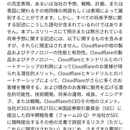
の否定表現、あるいは当社の予想、戦略、計画、または
意図に関わるその他同様の用語もしくは表現によって識
別することができます。しかし、すべての将来予想に関
する記述にこうした語句が含まれているわけではありま
せん。本プレスリリースにて明示または黙示されている
将来予想に関する記述には、以下に関するものを含みま
すが、それらに限定はされません。Cloudflareの他の製
品およびテクノロジーの性能と有効性。Cloudflareの製
品およびテクノロジー、Cloudflareとキンドリルとのパ
ートナーシップの利用によってCloudflareのお客様が得
られる潜在的メリット。Cloudflareとキンドリルとのパ
ートナーシップによって、Cloudflareがさらに多くのお
客様を獲得する、および既存のお客様に販売を広げる潜
在的可能性、技術開発、将来の運用、成長、イニシアチ
ブ、または戦略。CloudflareのCEOその他のコメント。
当社が2023年4月27日に米国証券取引委員会（SEC）に
提出した四半期報告書（フォーム10-Q）や当社がSEC
に随時提出するその他の文書で詳説するリスク（ただし
これらに限定はされない）をはじめ、さまざまな要因に