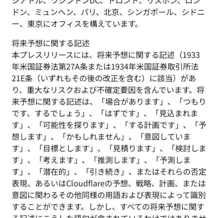
シアトル、ワシントンDC、トロント、リスボン、ロン
ドン、ミュンヘン、パリ、北京、シンガポール、シドニ
ー、東京にオフィスを構えています。
将来予想に関する記述
本プレスリリースには、将来予想に関する記述（1933
年米国証券法第27A条または1934年米国証券取引所法
21E条（いずれもその後の改正を含む）に該当）があ
り、重大なリスクおよび不確定要因を含んでいます。将
来予想に関する記述は、「場合があります」、「つもり
です、するでしょう」、「はずです」、「見込まれま
す」、「可能性を探ります」、「する計画です」、「予
想します」、「かもしれません」、「意図していま
す」、「目標とします」、「見積ります」、「検討しま
す」、「考えます」、「推測します」、「予測しま
す」、「潜在的」、「引き続き」、またはそれらの否定
表現、あるいはCloudflareの予想、戦略、計画、または
意図に関わるその他同様の用語および表現によって識別
することができます。しかし、すべての将来予想に関す