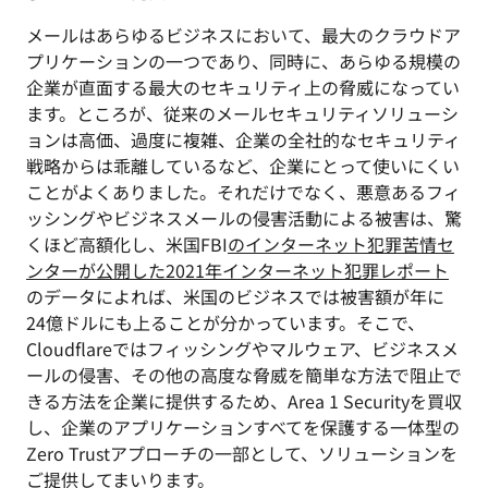
メールはあらゆるビジネスにおいて、最大のクラウドア
プリケーションの一つであり、同時に、あらゆる規模の
企業が直面する最大のセキュリティ上の脅威になってい
ます。ところが、従来のメールセキュリティソリューシ
ョンは高価、過度に複雑、企業の全社的なセキュリティ
戦略からは乖離しているなど、企業にとって使いにくい
ことがよくありました。それだけでなく、悪意あるフィ
ッシングやビジネスメールの侵害活動による被害は、驚
くほど高額化し、米国FBI
のインターネット犯罪苦情セ
ンターが公開した2021年インターネット犯罪レポート
のデータによれば、米国のビジネスでは被害額が年に
24億ドルにも上ることが分かっています。そこで、
Cloudflareではフィッシングやマルウェア、ビジネスメ
ールの侵害、その他の高度な脅威を簡単な方法で阻止で
きる方法を企業に提供するため、Area 1 Securityを買収
し、企業のアプリケーションすべてを保護する一体型の
Zero Trustアプローチの一部として、ソリューションを
ご提供してまいります。