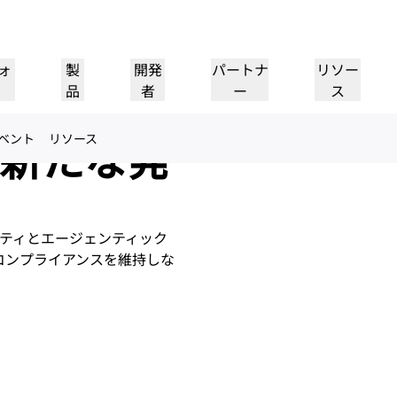
レジリエ
ォ
製
開発
パートナ
リソー
品
者
ー
ス
ティ、イ
新たな発
ベント
リソース
パートナーポータル
パートナー
業界
ド
リソースの検索と案件登
Cloudflareパートナーにな
プ
導入事例
チュートリアル
IR
ウェビナー
リファレンスアーキテクチャ
プレス
ケーションパフォー
ネットワーキング
録
る
ヘルスケア
1
Cloudflareで成功を追求
段階的な構築チュートリアル
投資家情報
洞察に満ちたディスカッション
図とデザインパターン
最近のニュース
フ
金融サービス
小売
レイヤー3/4のDDoS攻撃対
策
リティとエージェンティック
ゲーミング
公共機関
レポート
ブログ
シー、安全性
Cloudflareの調査インサイト
技術的な詳細情報と製品ニュース
reはコンプライアンスを維持しな
Firewall as a Service
メディア
ストレージとデータベース
ートナー
グローバルシステムインテグ
サービスプロバイ
信頼
コンプライア
リソース
ーパートナーと
本当に価値のあるサ
レーター
、保護
ポリシー、プロセス、安全性
認定および規制
トルーティング
ネットワークインターコネ
ワークモダナイゼーション
のエコシステム
イダーのネットワー
シームレスで大規模なデジタルト
製品ガイド
Images
D1
クト
ランスフォーメーションサポート
画像の変換と最適化
サーバーレスSQLデータベース
alancing
リファレンスアーキテクチ
ーショップネットワーキング
ソリューションおよび製品ガイド
ドキュメ
を作成
スマートルーティング
製品ドキュメント
開発者向け
Realtime
アナリストレポート
ダナイゼーション
R2
リアルタイムのオーディオおよ
政府
選挙