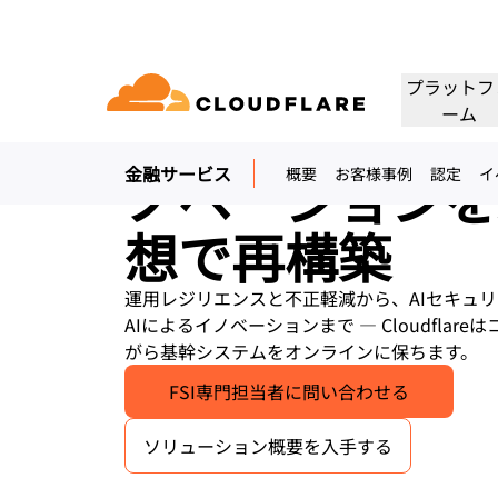
金融サービスの
プラットフ
ーム
ンス、セキュリ
ノベーションを
金融サービス
概要
お客様事例
認定
イ
ドキュメンテーション
相談
会社情報
パートナーネットワーク
クラウド
エンタープライズ
スモールビジネス
Cloudflareで成長、革新、顧客ニーズを満
ネクティビティクラウド
大中企業向け
小規模組織向け
開発者ライブラリ
デモと製品ツアー
アプリケーションデモ
リーダーシッ
（Cloudflare One）
アプリケーションセキュリ
アプリ
想で再構築
たす
グ、セキュリティ、パ
ドキュメントとガイド
オンデマンドの製品デモ
構築可能なものを見る
リーダーの紹介
ティ
マンス
ビスを60以上提供しま
トラストネットワーク
セス
レイヤー7のDDoS攻撃対策
CDN
運用レジリエンスと不正軽減から、AIセキュ
ライブラリ
パートナーのタイプ
製品
信頼、プライバ
役立つガイド、ロードマップなど
AIによるイノベーションまで — Cloudfla
アWebゲートウェイ
Webアプリケーションファ
DNS
がら基幹システムをオンラインに保ちます。
人工知能
コンピューティング
PowerUPプログラム
テクノロジーパ
プライバシー
イアウォール
顧客の接続と保護を維持しつつ、
当社のテクノロジ
ポリシー、データ
ビスとしてのネットワ
スマー
ション
セキュリティモダナイゼーション
FSI専門担当者に問い合わせる
ネット
ビジネスを成長
インテグレーター
構築
AI Gateway
Observability
 SD-WAN
APIセキュリティ
について
AIアプリの監視と制御
ログ、メトリクス、トレース
Load b
VPNの代替
リファレンスアーキテクチャ
コーヒ
ソリューション概要を入手する
ルセキュリティ
ボット管理
公共の利益
テクニカルガイド
Workers AI
Workers
フィッシング対策
WANモ
当社のネットワークでMLモデル
サーバーレスアプリの構築と展
人道支援