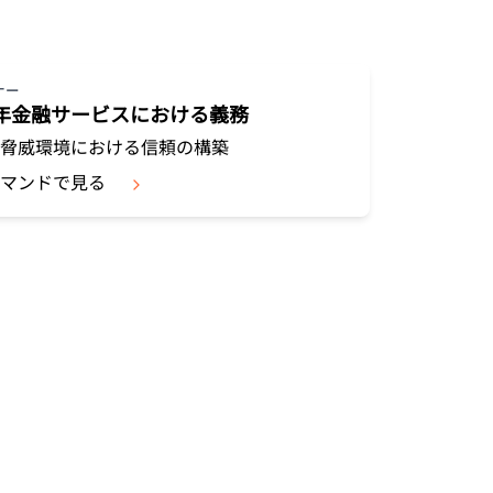
アカウントにアクセスでき
門家による成功支援
Project Fair Shot
なりましたか？
Developers Discord
プラン選択にヘルプが
Radar
ナー
インターネットト
必要
26年金融サービスにおける義務
ラフィックとセキ
ュリティのトレン
支援を申し込む
脅威環境における信頼の構築
ド
マンドで見る