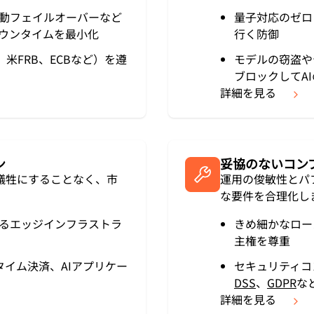
動フェイルオーバーなど
量子対応のゼロ
ウンタイムを最小化
行く防御
米FRB、ECBなど）を遵
モデルの窃盗や
ブロックしてA
詳細を見る
ン
妥協のないコン
犠牲にすることなく、市
運用の俊敏性とパ
な要件を合理化し
るエッジインフラストラ
きめ細かなロー
主権を尊重
タイム決済、AIアプリケー
セキュリティコ
DSS
、
GDPR
な
詳細を見る