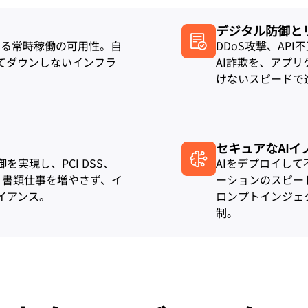
デジタル防御と
合する常時稼働の可用性。自
DDoS攻撃、AP
てダウンしないインフラ
AI詐欺を、アプ
けないスピードで
セキュアなAIイ
実現し、PCI DSS、
AIをデプロイし
合。書類仕事を増やさず、イ
ーションのスピー
イアンス。
ロンプトインジェ
制。