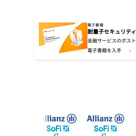
を実行
開
プロジェクトGalil
WebアプリとAPIを保護
ネット
探求
と料金
theNET
rpriseプラン
中小企業向けプラン
個人向
電子書籍
プランと料金
デジタルエンター
耐量子セキュリテ
プライズに関する
経営管理層向けイ
Workers
Workers KV
金融サービスのポスト
ンサイト
AIセキュリティ
データコンプライアンス
サーバーレスアプリの構築とデプ
アプリ用のサーバーレスkey-
エージェント型AIおよびGenAIア
ロイ
コンプライアンスの合理化とリス
valueストア
電子書籍を入手
プリケーションのセキュリティ保
ク最小化
護