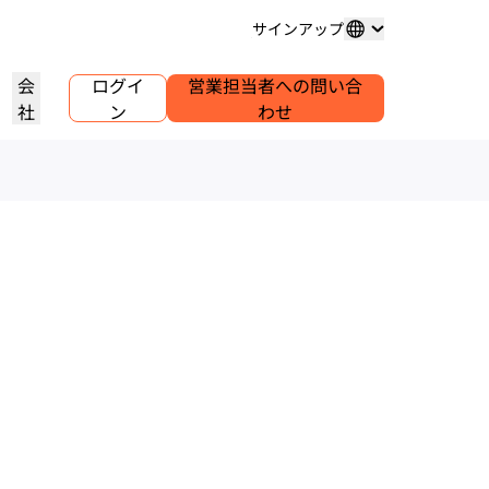
サインアップ
会
ログイ
営業担当者への問い合
社
ン
わせ
ドメイン登録
プロジェクトを詳しく見る
セルフサーブエージェンシープ
アナリストレポート
グ
メインの購入と管理
お客様事例
業界調査レポート
世界
ログラム
試験導入
キャリア
クライアントのセルフサーブアカウ
ントを管理
.1.1.1
30秒でできるAIデモ
イベント
を詳しく見る
ライブバーチャルワークショップ
求人情報を確認する
リーDNSリゾルバー
始めるためのクイックガイド
今後の地域イベント
ピアツーピア（P2P）ポータル
ラーニングセンター
ネットワークのトラフィックインサ
リソース
Workers Playgroundを詳しく
信頼、プライバシー、コン
イト
教育ツールとハウツーコンテンツ
見る
イアンス
製品ガイド
構築、テスト、デプロイ
コンプライアンス情報とポリシ
ダー
ンス
透明性
リファレンスアーキテクチャ
ービスプロバ
ポリシーと開示情報
Developers Discord
パートナーの検索
クをご紹介
コミュニティに参加する
PowerUPでビジネスを強化し、
アナリストレポート
サポート
Cloudflare Powered+パートナーと
問い合わせる
ャ
ンテーション
つながりましょう。
製品デモとツアー
ドキュメント
構築を開始する
コミュニティフォーラム
グローバルサービス
健康