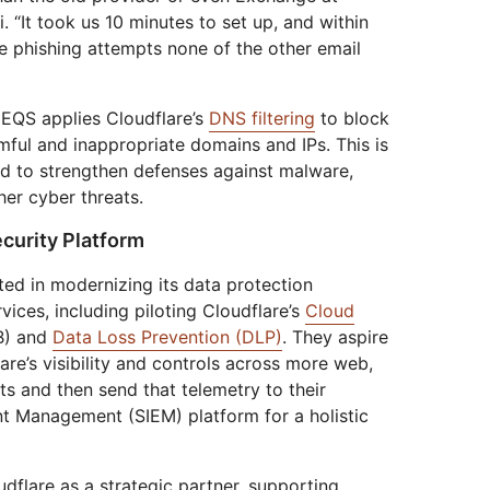
i. “It took us 10 minutes to set up, and within
ree phishing attempts none of the other email
 EQS applies Cloudflare’s
DNS filtering
to block
ful and inappropriate domains and IPs. This is
d to strengthen defenses against malware,
er cyber threats.
ecurity Platform
ted in modernizing its data protection
ices, including piloting Cloudflare’s
Cloud
) and
Data Loss Prevention (DLP)
. They aspire
are’s visibility and controls across more web,
s and then send that telemetry to their
nt Management (SIEM) platform for a holistic
flare as a strategic partner, supporting