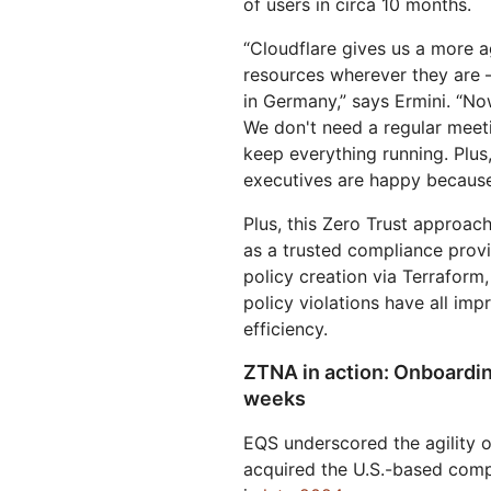
of users in circa 10 months.
“Cloudflare gives us a more 
resources wherever they are — 
in Germany,” says Ermini. “No
We don't need a regular meet
keep everything running. Plu
executives are happy because
Plus, this Zero Trust approac
as a trusted compliance provi
policy creation via Terraform
policy violations have all i
efficiency.
ZTNA in action: Onboardin
weeks
EQS underscored the agility 
acquired the U.S.-based comp