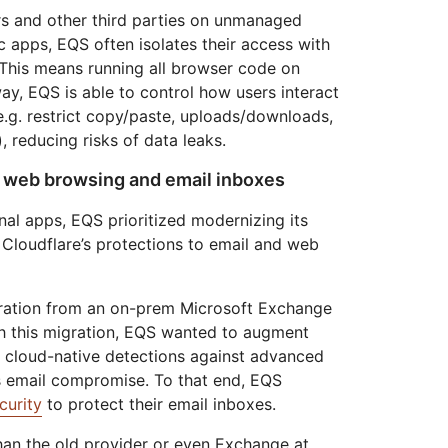
s and other third parties on unmanaged
c apps, EQS often isolates their access with
 This means running all browser code on
way, EQS is able to control how users interact
e.g. restrict copy/paste, uploads/downloads,
, reducing risks of data leaks.
s web browsing and email inboxes
nal apps, EQS prioritized modernizing its
Cloudflare’s protections to email and web
gration from an on-prem Microsoft Exchange
th this migration, EQS wanted to augment
ith cloud-native detections against advanced
s email compromise. To that end, EQS
curity
to protect their email inboxes.
han the old provider or even Exchange at