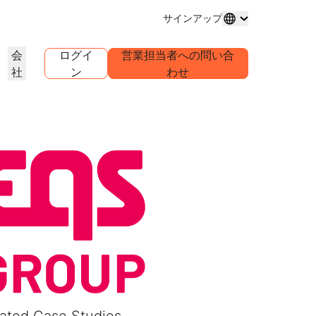
サインアップ
会
ログイ
営業担当者への問い合
社
ン
わせ
ドメイン登録
プロジェクトを詳しく見る
セルフサーブエージェンシープ
アナリストレポート
グ
メインの購入と管理
お客様事例
業界調査レポート
世界
ログラム
試験導入
キャリア
クライアントのセルフサーブアカウ
ントを管理
1.1.1
30秒でできるAIデモ
イベント
を詳しく見る
ライブバーチャルワークショップ
求人情報を確認する
リーDNSリゾルバー
始めるためのクイックガイド
今後の地域イベント
ピアツーピア（P2P）ポータル
ラーニングセンター
ネットワークのトラフィックインサ
リソース
Workers Playgroundを詳し
信頼、プライバシー、コン
イト
教育ツールとハウツーコンテンツ
く見る
イアンス
製品ガイド
構築、テスト、デプロイ
コンプライアンス情報とポリシ
ダー
ンス
透明性
リファレンスアーキテクチャ
ービスプロバ
ポリシーと開示情報
Developers Discord
パートナーの検索
クをご紹介
コミュニティに参加する
PowerUPでビジネスを強化し、
アナリストレポート
サポート
Cloudflare Powered+パートナーと
問い合わせる
ャ
ンテーション
つながりましょう。
製品デモとツアー
ドキュメント
構築を開始する
コミュニティフォーラム
グローバルサービス
健康