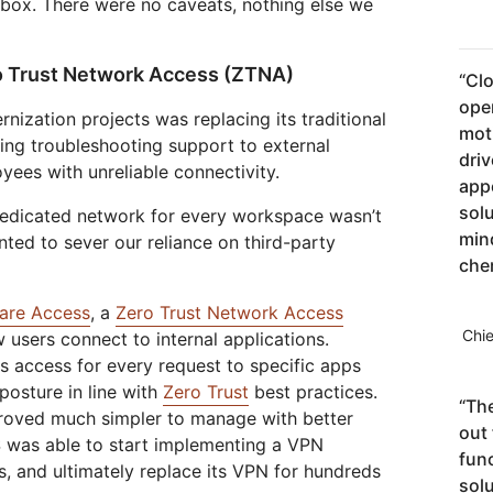
 box. There were no caveats, nothing else we
o Trust Network Access (ZTNA)
“
Clo
oper
ization projects was replacing its traditional
mot
ing troubleshooting support to external
dri
yees with unreliable connectivity.
app
solu
edicated network for every workspace wasn’t
min
nted to sever our reliance on third-party
che
lare Access
, a
Zero Trust Network Access
Chie
 users connect to internal applications.
ies access for every request to specific apps
posture in line with
Zero Trust
best practices.
“
The
roved much simpler to manage with better
out 
 was able to start implementing a VPN
func
, and ultimately replace its VPN for hundreds
sol