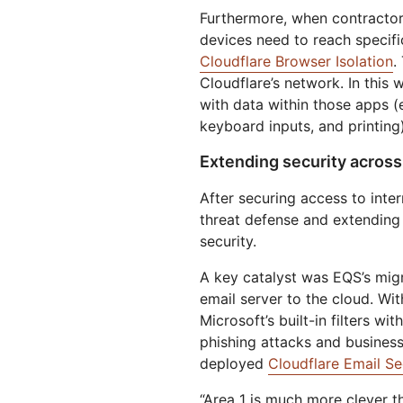
Furthermore, when contractor
devices need to reach specifi
Cloudflare Browser Isolation
.
Cloudflare’s network. In this 
with data within those apps (
keyboard inputs, and printing)
Extending security acros
After securing access to inter
threat defense and extending 
security.
A key catalyst was EQS’s mi
email server to the cloud. Wi
Microsoft’s built-in filters w
phishing attacks and busines
deployed
Cloudflare Email Se
“Area 1 is much more clever t