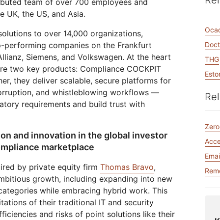
Rel
tributed team of over 700 employees and
び動画アプリを構築
高額のエグレス料金なしでデー
eo
Athenianプロジェクト
Cloudflare For Campaigns
専
タを保存
ワークの保護
e UK, the US, and Asia.
相談
Oca
lutions to over 14,000 organizations,
Cloudflare TV
Cloudforce
けプラン
プランを比較する
イベント
デモ
革新的なシリーズ
p-performing companies on the Frankfurt
Doct
One
ウェビナー
とイベント
脅威のリサーチと
Allianz, Siemens, and Volkswagen. At the heart
THG
R2
オペレーション
ワークショップ
 are two key products: Compliance COCKPIT
ポスト量子の暗号
高額のエグレス料金なしでデータ
Esto
データの保護とコンプライアンス
保存
er, they deliver scalable, secure platforms for
基準の充足
corruption, and whistleblowing workflows —
Rel
デモを依頼
tory requirements and build trust with
Zero
on and innovation in the global investor
Acc
compliance marketplace
Emai
red by private equity firm
Thomas Bravo
,
Remo
mbitious growth, including expanding into new
ategories while embracing hybrid work. This
ations of their traditional IT and security
fficiencies and risks of point solutions like their