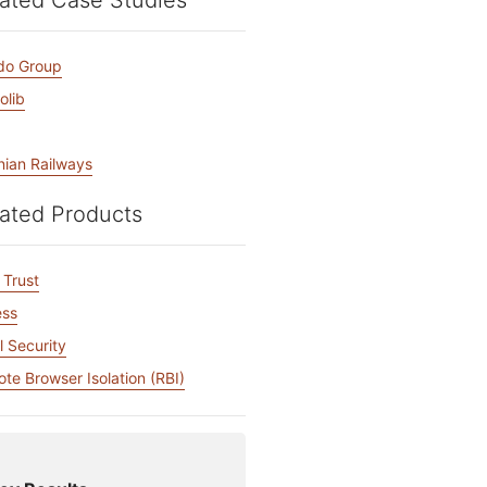
ated Case Studies
アカウントにアクセスでき
門家による成功支援
Project Fair Shot
なりましたか？
Developers Discord
do Group
プラン選択にヘルプが
Radar
インターネットト
olib
必要
ラフィックとセキ
ュリティのトレン
支援を申し込む
ド
nian Railways
ated Products
 Trust
ess
l Security
te Browser Isolation (RBI)