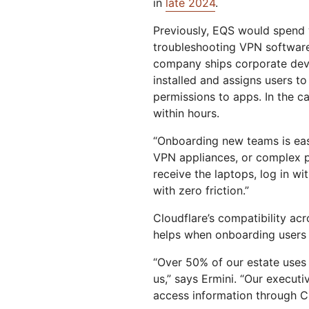
in
late 2024
.
Previously, EQS would spend 
troubleshooting VPN softwar
company ships corporate devic
installed and assigns users t
permissions to apps. In the c
within hours.
“Onboarding new teams is eas
VPN appliances, or complex pr
receive the laptops, log in wi
with zero friction.”
Cloudflare’s compatibility ac
helps when onboarding users 
“Over 50% of our estate uses
us,” says Ermini. “Our executi
access information through Cl