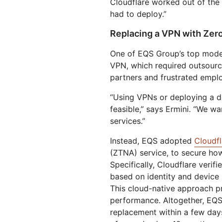
Cloudflare worked out of the
had to deploy.”
Replacing a VPN with Zer
One of EQS Group’s top modern
VPN, which required outsourc
partners and frustrated emplo
“Using VPNs or deploying a d
feasible,” says Ermini. “We wa
services.”
Instead, EQS adopted
Cloudf
(ZTNA) service, to secure how
Specifically, Cloudflare verif
based on identity and device 
This cloud-native approach p
performance. Altogether, EQS
replacement within a few days