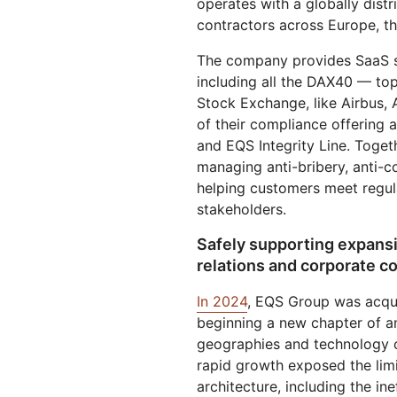
operates with a globally dis
を実行
開
プロジェクトGalil
WebアプリとAPIを保護
ネット
contractors across Europe, th
探求
と料金
The company provides SaaS so
theNET
rpriseプラン
中小企業向けプラン
個人向
プランと料金
デジタルエンター
including all the DAX40 — to
プライズに関する
Stock Exchange, like Airbus, 
経営管理層向けイ
Workers
Workers KV
ンサイト
of their compliance offering
AIセキュリティ
データコンプライアンス
サーバーレスアプリの構築とデプ
アプリ用のサーバーレスkey-
エージェント型AIおよびGenAIア
ロイ
コンプライアンスの合理化とリス
valueストア
and EQS Integrity Line. Togeth
プリケーションのセキュリティ保
ク最小化
managing anti-bribery, anti-
護
helping customers meet regula
stakeholders.
Safely supporting expansi
relations and corporate 
In 2024
, EQS Group was acqui
beginning a new chapter of a
geographies and technology c
rapid growth exposed the limit
architecture, including the ine