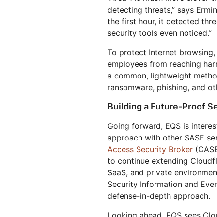
detecting threats,” says Ermin
the first hour, it detected th
security tools even noticed.”
To protect Internet browsing,
employees from reaching harm
a common, lightweight metho
ransomware, phishing, and oth
Building a Future-Proof S
Going forward, EQS is interes
approach with other SASE serv
Access Security Broker
(CASB
to continue extending Cloudfl
SaaS, and private environment
Security Information and Eve
defense-in-depth approach.
Looking ahead, EQS sees Cloud