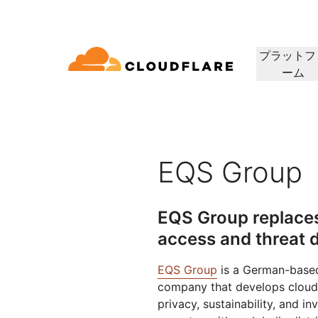
プラットフ
ーム
ドキュメンテーション
相談
会社情報
パートナーネットワーク
ィクラウド
エンタープライズ
スモールビジネス
Cloudflareで成長、革新、顧客ニーズを満
コネクティビティクラウド
大中企業向け
小規模組織向け
開発者ライブラリ
デモと製品ツアー
アプリケーションデモ
リーダーシッ
（Cloudflare One）
アプリケーションセキュリ
アプリ
たす
グ、セキュリティ、パ
ドキュメントとガイド
オンデマンドの製品デモ
構築可能なものを見る
リーダーの紹介
ティ
マンス
ビスを60以上提供し
EQS Group
トラストネットワーク
セス
レイヤー7のDDoS攻撃対策
CDN
ライブラリ
パートナーのタイプ
製品
信頼、プライバ
役立つガイド、ロードマップなど
EQS Group replace
アWebゲートウェイ
Webアプリケーションファ
DNS
人工知能
コンピューティング
PowerUPプログラム
テクノロジーパ
プライバシー
イアウォール
access and threat 
顧客の接続と保護を維持しつつ、
当社のテクノロジ
ポリシー、データ
ビスとしてのネットワ
スマー
ション
セキュリティモダナイゼーション
ネット
ビジネスを成長
インテグレーター
構築
AI Gateway
Observability
 SD-WAN
APIセキュリティ
について
EQS Group
is a German-based
AIアプリの監視と制御
ログ、メトリクス、トレース
Load b
VPNの代替
リファレンスアーキテクチャ
コーヒ
company that develops cloud 
ルセキュリティ
ボット管理
公共の利益
テクニカルガイド
Workers AI
Workers
privacy, sustainability, and i
フィッシング対策
WANモ
当社のネットワークでMLモデル
サーバーレスアプリの構築と展
人道支援