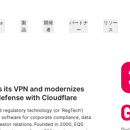
ォ
製
開発
パートナ
リソー
品
者
ー
ス
パートナーポータル
パートナー
業界
ド
リソースの検索と案件登
Cloudflareパートナーにな
プ
導入事例
チュートリアル
IR
ウェビナー
リファレンスアーキテクチャ
プレス
ケーションパフォー
ネットワーキング
録
る
ヘルスケア
1.
Cloudflareで成功を追求
段階的な構築チュートリアル
投資家情報
洞察に満ちたディスカッション
図とデザインパターン
最近のニュース
フ
金融サービス
小売
レイヤー3/4のDDoS攻撃対
策
ゲーミング
公共機関
レポート
ブログ
シー、安全性
Cloudflareの調査インサイト
技術的な詳細情報と製品ニュース
s its VPN and modernizes
Firewall as a Service
メディア
ストレージとデータベース
ートナー
グローバルシステムインテグ
サービスプロバイ
信頼
コンプライア
リソース
defense with Cloudflare
ーパートナーと
本当に価値のあるサ
レーター
、保護
ポリシー、プロセス、安全性
認定および規制
トルーティング
ネットワークインターコネ
ワークモダナイゼーション
のエコシステム
イダーのネットワー
シームレスで大規模なデジタルト
製品ガイド
Images
D1
クト
ランスフォーメーションサポート
 regulatory technology (or ‘RegTech’)
画像の変換と最適化
サーバーレスSQLデータベース
alancing
リファレンスアーキテクチ
ーショップネットワーキング
ソリューションおよび製品ガイド
ドキュメ
を作成
software for corporate compliance, data
スマートルーティング
製品ドキュメント
開発者向け
Realtime
アナリストレポート
nvestor relations. Founded in 2000, EQS
ダナイゼーション
R2
リアルタイムのオーディオおよ
政府
選挙