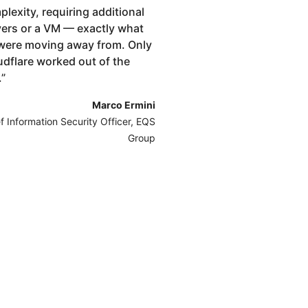
lexity, requiring additional
vers or a VM — exactly what
were moving away from. Only
udflare worked out of the
.
”
Marco Ermini
f Information Security Officer, EQS
Group