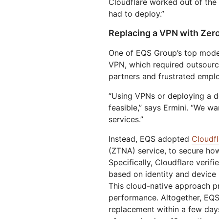
Cloudflare worked out of the
had to deploy.”
Replacing a VPN with Zer
One of EQS Group’s top modern
VPN, which required outsourc
partners and frustrated emplo
“Using VPNs or deploying a d
feasible,” says Ermini. “We wa
services.”
Instead, EQS adopted
Cloudf
(ZTNA) service, to secure how
Specifically, Cloudflare verif
based on identity and device 
This cloud-native approach p
performance. Altogether, EQS
replacement within a few days