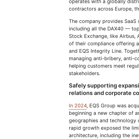
operates with a globally dis
Esegui modelli ML sulla nostra
Crea e distribuisci app
 PREZZI
Proge
rete
serverless
contractors across Europe, th
Proteggi le app Web e le API
Proteggi
terprise
Piani per piccole imprese
Piani ind
ESPLORA
The company provides SaaS so
including all the DAX40 — to
PIANI E PREZZI
theNET
Stock Exchange, like Airbus, 
Approfon
esecutivi
of their compliance offering
Workers
Workers KV
l'impresa 
Crea e distribuisci app serverless
Archivio chiave-valore
and EQS Integrity Line. Togeth
Sicurezza dell'IA
Conformità dei dati
serverless per le app
managing anti-bribery, anti-
Applicazioni sicure di IA agentica
Semplifica la conformità e riduci
e IA generativa
al minimo i rischi
helping customers meet regula
stakeholders.
Safely supporting expansi
relations and corporate 
In 2024
, EQS Group was acqui
beginning a new chapter of a
geographies and technology c
rapid growth exposed the limit
architecture, including the ine