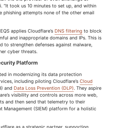
i. “It took us 10 minutes to set up, and within
ree phishing attempts none of the other email
 EQS applies Cloudflare’s
DNS filtering
to block
ful and inappropriate domains and IPs. This is
d to strengthen defenses against malware,
er cyber threats.
ecurity Platform
ted in modernizing its data protection
ices, including piloting Cloudflare’s
Cloud
) and
Data Loss Prevention (DLP)
. They aspire
are’s visibility and controls across more web,
s and then send that telemetry to their
nt Management (SIEM) platform for a holistic
flare as a strategic partner, supporting