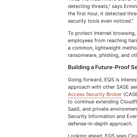
detecting threats,” says Ermin
the first hour, it detected th
security tools even noticed.”
To protect Internet browsing,
employees from reaching harm
a common, lightweight metho
ransomware, phishing, and oth
Building a Future-Proof S
Going forward, EQS is interes
approach with other SASE serv
Access Security Broker
(CASB
to continue extending Cloudfl
SaaS, and private environment
Security Information and Eve
defense-in-depth approach.
Looking ahead, EQS sees Cloud