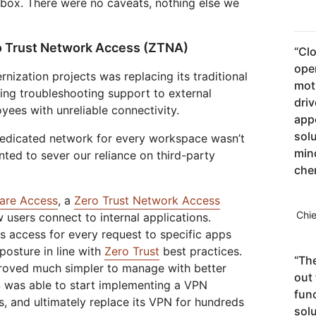
 box. There were no caveats, nothing else we
o Trust Network Access (ZTNA)
“
Clo
oper
ization projects was replacing its traditional
mot
ing troubleshooting support to external
dri
yees with unreliable connectivity.
app
solu
edicated network for every workspace wasn’t
min
nted to sever our reliance on third-party
che
lare Access
, a
Zero Trust Network Access
Chie
 users connect to internal applications.
ies access for every request to specific apps
posture in line with
Zero Trust
best practices.
“
The
roved much simpler to manage with better
out 
 was able to start implementing a VPN
func
, and ultimately replace its VPN for hundreds
sol