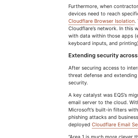
Furthermore, when contractor
devices need to reach specifi
Cloudflare Browser Isolation
.
Cloudflare’s network. In this 
with data within those apps (
keyboard inputs, and printing)
Extending security acros
After securing access to inter
threat defense and extending 
security.
A key catalyst was EQS’s mi
email server to the cloud. Wi
Microsoft’s built-in filters w
phishing attacks and busines
deployed
Cloudflare Email Se
“Area 1 is much more clever t