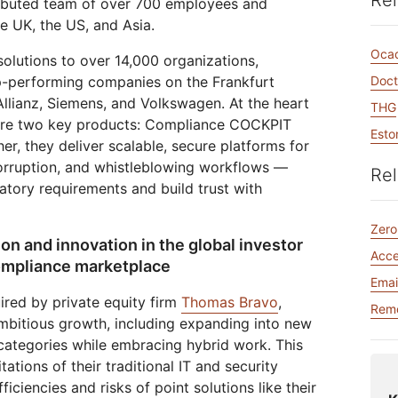
Rel
Realtime
tributed team of over 700 employees and
Archivia i dati senza costose
tto Galileo
Progetto Athenian
Cloudflare For Ca
Crea app audio e video in
tariffe in uscita
e UK, the US, and Asia.
Report di analisi
tempo reale
 la rete
ividuali
Confronta i piani
Oca
lutions to over 14,000 organizations,
p-performing companies on the Frankfurt
Doct
Impegno
Cloudflare TV
Cloudforc
Allianz, Siemens, and Volkswagen. At the heart
THG
dimenti
Serie ed eventi
One
Eventi
Demo
 per
innovativi
 are two key products: Compliance COCKPIT
R2
Ricerca e
Esto
digitale
Archivia i dati senza ingenti costi
operazioni 
Webinar
Workshop
er, they deliver scalable, secure platforms for
Crittografia post-quantistica
in uscita
minacce
corruption, and whistleblowing workflows —
Proteggi i dati e rispetta gli
Rel
standard di conformità
tory requirements and build trust with
Richiedi una dem
Zero
on and innovation in the global investor
Acc
compliance marketplace
Emai
red by private equity firm
Thomas Bravo
,
Remo
mbitious growth, including expanding into new
ategories while embracing hybrid work. This
ations of their traditional IT and security
fficiencies and risks of point solutions like their