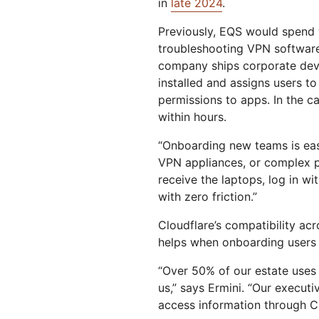
in
late 2024
.
Previously, EQS would spend 
troubleshooting VPN softwar
company ships corporate devic
installed and assigns users t
permissions to apps. In the c
within hours.
“Onboarding new teams is eas
VPN appliances, or complex pr
receive the laptops, log in wi
with zero friction.”
Cloudflare’s compatibility ac
helps when onboarding users 
“Over 50% of our estate uses
us,” says Ermini. “Our executi
access information through Cl