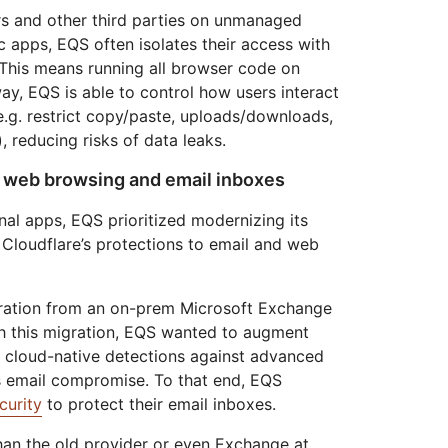
s and other third parties on unmanaged
c apps, EQS often isolates their access with
 This means running all browser code on
way, EQS is able to control how users interact
e.g. restrict copy/paste, uploads/downloads,
, reducing risks of data leaks.
s web browsing and email inboxes
nal apps, EQS prioritized modernizing its
Cloudflare’s protections to email and web
gration from an on-prem Microsoft Exchange
th this migration, EQS wanted to augment
ith cloud-native detections against advanced
s email compromise. To that end, EQS
curity
to protect their email inboxes.
han the old provider or even Exchange at