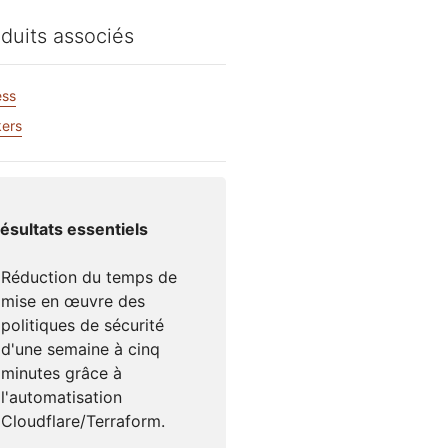
Santé
Documentation pour les développeurs
Vous avez 
duits associés
 for Campaigns
Projet Fair Shot
ices mondiaux
votre comp
s
te dirigée par des experts
Discord po
ess
s
M'aider à choisir
udforce
Radar
ers
Obte
Tendances en
e
matière de trafic
erche et
Internet et de
ations sur les
sécurité
aces
mo
ésultats essentiels
Réduction du temps de
mise en œuvre des
politiques de sécurité
d'une semaine à cinq
minutes grâce à
l'automatisation
Cloudflare/Terraform.