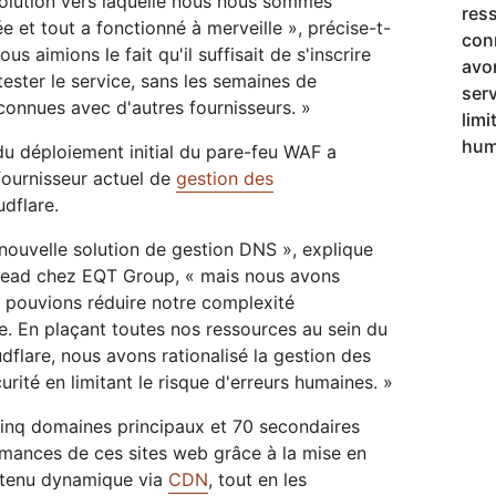
solution vers laquelle nous nous sommes
res
 et tout a fonctionné à merveille », précise-t-
con
ous aimions le fait qu'il suffisait de s'inscrire
avon
ester le service, sans les semaines de
serv
connues avec d'autres fournisseurs. »
limi
hum
 du déploiement initial du pare-feu WAF a
ournisseur actuel de
gestion des
dflare.
nouvelle solution de gestion DNS », explique
 Lead chez EQT Group, « mais nous avons
pouvions réduire notre complexité
e. En plaçant toutes nos ressources au sein du
dflare, nous avons rationalisé la gestion des
urité en limitant le risque d'erreurs humaines. »
cinq domaines principaux et 70 secondaires
rmances de ces sites web grâce à la mise en
ontenu dynamique via
CDN
, tout en les