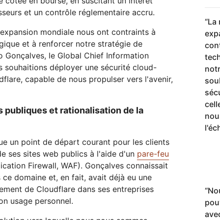
é cotée en bourse, en suscitant un intérêt
sseurs et un contrôle réglementaire accru.
“
La 
 expansion mondiale nous ont contraints à
exp
gique et à renforcer notre stratégie de
cont
o Gonçalves, le Global Chief Information
tec
s souhaitions déployer une sécurité cloud-
notr
udflare, capable de nous propulser vers l'avenir,
sou
sécu
cell
publiques et rationalisation de la
nous
l'éc
ue un point de départ courant pour les clients
de ses sites web publics à l'aide d'un
pare-feu
cation Firewall, WAF). Gonçalves connaissait
 ce domaine et, en fait, avait déjà eu une
iement de Cloudflare dans ses entreprises
“
No
son usage personnel.
pou
ave