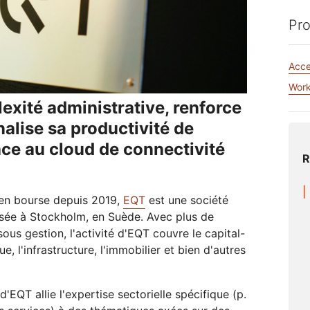
Rapports d'analyse
Realtime
Assistance
Administration
Élections
 le réseau
s
Documentation des produits
Développez des applications
R2
Pro
Projet Athenian
Cloudflare
humanitaire
Serv
audio/vidéo en temps réel
Stockez vos données sans frai
Projet Galileo
Réussi
de trafic sortant élevés
S'informer
 particuliers
Comparer les offres
Acc
Événements
Démo
heNET
Cloudflare TV
Clo
Work
Webinaires
Ateliers
formations pour
Séries et
Chiffrement post-quantique
On
exité administrative, renforce
s dirigeants des
événements
Protégez vos données et
Rech
R2
treprises
innovants
respectez les normes de
opér
nalise sa productivité de
Stockez vos données sans les
mériques
conformité
men
coûteux frais de trafic sortant
Demander une dé
e au cloud de connectivité
R
 en bourse depuis 2019,
EQT
est une société
sée à Stockholm, en Suède. Avec plus de
sous gestion, l'activité d'EQT couvre le capital-
ue, l'infrastructure, l'immobilier et bien d'autres
'EQT allie l'expertise sectorielle spécifique (p.