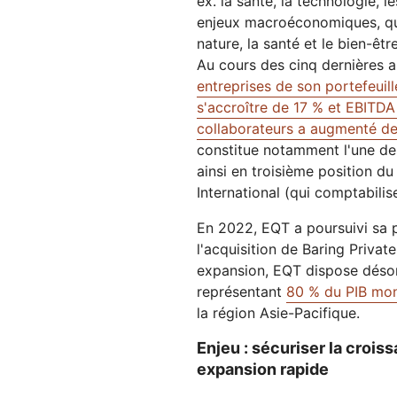
ex. la santé, la technologie, 
enjeux macroéconomiques, qui
nature, la santé et le bien-être,
Au cours des cinq dernières 
entreprises de son portefeuill
s'accroître de 17 % et EBITD
collaborateurs a augmenté d
constitue notamment l'une de
ainsi en troisième position d
International (qui comptabilis
En 2022, EQT a poursuivi sa 
l'acquisition de Baring Privat
expansion, EQT dispose désor
représentant
80 % du PIB mon
la région Asie-Pacifique.
Enjeu : sécuriser la croi
expansion rapide