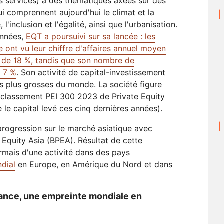
les services) à des thématiques axées sur des
 comprennent aujourd'hui le climat et la
 l'inclusion et l'égalité, ainsi que l'urbanisation.
années,
EQT a poursuivi sur sa lancée : les
e ont vu leur chiffre d'affaires annuel moyen
A de 18 %, tandis que son nombre de
e 7 %
. Son activité de capital-investissement
s plus grosses du monde. La société figure
u classement PEI 300 2023 de Private Equity
e le capital levé ces cinq dernières années).
progression sur le marché asiatique avec
e Equity Asia (BPEA). Résultat de cette
mais d'une activité dans des pays
dial
en Europe, en Amérique du Nord et dans
ssance, une empreinte mondiale en