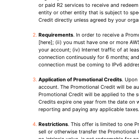
제 및 가격
Cloudflare 네트워크에서 ML 모델
서버리스 애플리케이션 구축 
웹 애플리케이션 및 API 보호
or paid R2 services to receive and redeem 
Galileo 프로젝트
실행
포
탐색
entity or other entity that is subject to s
terprise 요금제
중소기업 요금제
Credit directly unless agreed by your organ
theNet
요금제 및 가격
디지털 기업을 위한
경영진 인⁠사이트
Requirements
. In order to receive a Prom
Workers
Workers KV
AI 보안
데이터 규제 준수
[here]; (ii) you must have one or more AWS 
서버리스 애플리케이션 구축 및 배
애플리케이션용 서버리스 키-값
I 도입
에이전틱 AI 및 생성형 AI 애플리케
규제 준수를 간소화하고 
포
장소
your account; (iv) Internet traffic of at 
이션 보안 강화
소화
connection continuously for 6 months; and 
connection must be coming to IPv6 addresse
Application of Promotional Credits
. Upon 
account. The Promotional Credit will be auto
Promotional Credit will be applied to the s
Credits expire one year from the date on 
reporting and paying any applicable taxes
Restrictions
. This offer is limited to on
sell or otherwise transfer the Promotional