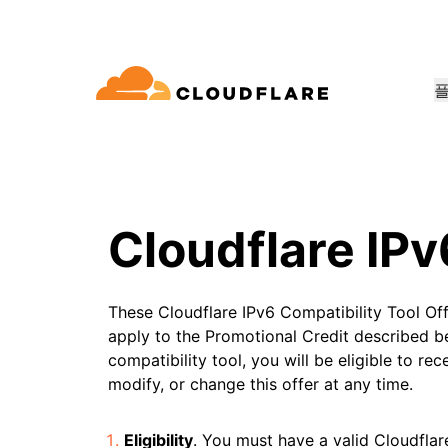
문서
참여
회사 정보
품
파트너 네트워크
우드 연결성
Enterprise
중소기
Cloudflare로 성장, 혁신, 고객 요구 
dflare의 클라우드 연결성은 60여 가지
대규모 및 중간 규모 조직
소규모 
개발자 라이브러리
데모 + 제품 투어
애플리케이션 데모
리더십
E(Cloudflare One)
애플리케이션 보안
워킹, 보⁠안, 성능 서비스를 제공합니
용
문서 및 가이드
온디맨드 제품 데모
무엇을 구축할 수 있는지 알아
Cloudflare 리더
Cloudflare IPv
요
ro Trust 네트워크 액세스
L7 DDoS 방어
라이브러리
파트너십 유형
신뢰, 개인정보 
안 웹 게이트웨이
웹 애플리케이션 방화벽
유용한 가이드, 로드맵 등
제품
These Cloudflare IPv6 Compatibility Tool Off
PowerUP 프로그램
기술 파트
개인정보 보호
스형 네트워크 / SD-WAN
API 보안
고객 연결성과 보안을 유지하면서
Cloudfla
인공 지능
컴퓨팅
apply to the Promotional Credit described be
화
보안 최신화
정책, 데이터, 보호
비즈니스 성장시키기
합 생태계 
구축
compatibility tool, you will be eligible to r
메일 보안
봇 관리
AI Gateway
Observability
VPN 교체
modify, or change this offer at any time.
참조 아키텍처
AI 애플리케이션 관찰 및 제어
로그, 메트릭, 추적
공익
기술 가이드
성 보장
피싱 방어
Workers AI
Workers
Eligibility
. You must have a valid Cloudflar
인도주의