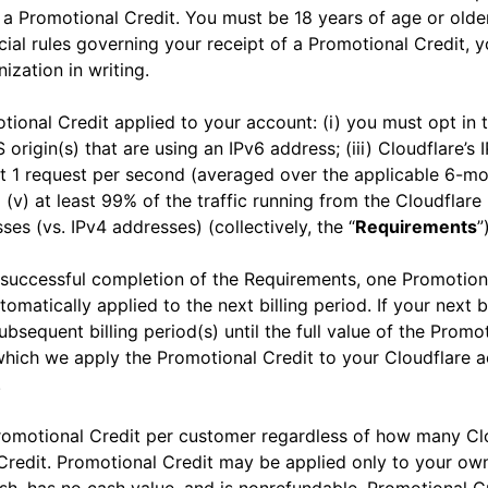
및 배
실시간 오디오/비디오 애플리케이
값비싼 송신료 없이 데이터 
네트워크 보호
a Promotional Credit. You must be 18 years of age or older
Athenian 프로젝트
Cloudflare for Campaigns
션 구축
pecial rules governing your receipt of a Promotional Credit,
참여
개별 요금제
요금제 비교
ization in writing.
Cloudflare TV
Cloudforce
이벤트
혁신적인 시리즈 및
One
워크숍
이벤트
위협 연구 및 운영
otional Credit applied to your account: (i) you must opt in t
R2
포스트 퀀텀 암호화
origin(s) that are using an IPv6 address; (iii) Cloudflare’
 저
값비싼 송신료 없이 데이터 저장
위험을 최
데이터 보호 및 규제 준수 표준 충
least 1 request per second (averaged over the applicable 6-
족
데모
(v) at least 99% of the traffic running from the Cloudflar
s (vs. IPv4 addresses) (collectively, the “
Requirements
”
successful completion of the Requirements, one Promotional
matically applied to the next billing period. If your next bi
ubsequent billing period(s) until the full value of the Prom
which we apply the Promotional Credit to your Cloudflare ac
.
e Promotional Credit per customer regardless of how many 
 Credit. Promotional Credit may be applied only to your ow