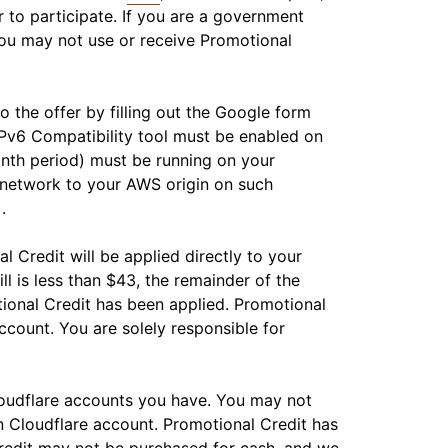
저장
 to participate. If you are a government
Project Fair Shot
전문가 주도 성공
개발자 Discord
 you may not use or receive Promotional
제품 추천받기
Radar
데모
웨비나
지원받기
인터넷 트래픽 및
보안 동향
o the offer by filling out the Google form
s IPv6 Compatibility tool must be enabled on
month period) must be running on your
 요청
e network to your AWS origin on such
).
 Credit will be applied directly to your
ll is less than $43, the remainder of the
otional Credit has been applied. Promotional
count. You are solely responsible for
Cloudflare accounts you have. You may not
n Cloudflare account. Promotional Credit has