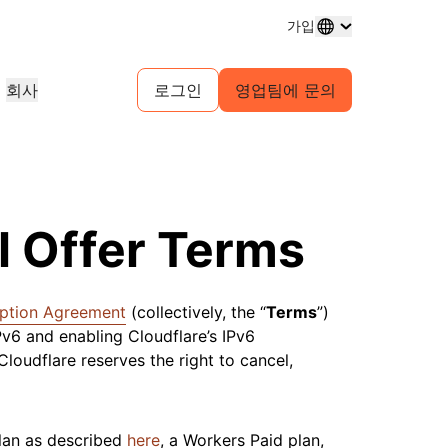
가입
회사
로그인
영업팀에 문의
도메인 등록
프로젝트 살펴보기
셀프 서비스 에이전시 프로그램
분석 보고서
도메인 구매 및 관리
고객 사례
귀사 고객을 위한 셀프서비스 계정 관
업계 연구 보고서
리
테스트 드라이브
채용 정보
 서비스
1.1.1.1
30초 이내의 AI 데모
이벤트
살펴보기
실시간 가상 워크숍
진행 중인 역할 살펴보기
l Offer Terms
피어 투 피어 포털
무료 DNS 확인자
시작을 위한 빠른 가이드
예정된 지역 이벤트
게임
네트워크 트래픽 인사이트
학습 센터
리소스
Workers Playground 탐색
신뢰, 개인정보 보호, 규
교육 도구 및 실전 활용 콘텐츠
빌드, 테스트, 배포
규제 준수 정보 및 정책
제품 가이드
iption Agreement
(collectively, the “
파트너 검색
Terms
”)
자
투명성
개발자 Discord
Cloudflare Powered+ 파트너와 협
의 주요 서비스 공급자
스
Pv6 and enabling Cloudflare’s IPv6
참조 아키텍처
정책 및 공개
커뮤니티 가입
력하여 비즈니스 역량을 강화하세요.
지원
보기
 Cloudflare reserves the right to cancel,
분석 보고서
문의
구축 시작
 생성
제품 데모 및 투어
커뮤니티 포럼
문서
계정에 접근할 수 없으
plan as described
here
, a Workers Paid plan,
건강
글로벌 서비스