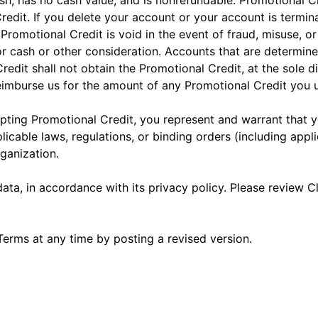
cash, has no cash value, and is nonrefundable. Promotional
Credit. If you delete your account or your account is termi
. Promotional Credit is void in the event of fraud, misuse, o
for cash or other consideration. Accounts that are determin
edit shall not obtain the Promotional Credit, at the sole di
l reimburse us for the amount of any Promotional Credit you u
pting Promotional Credit, you represent and warrant that y
licable laws, regulations, or binding orders (including appl
rganization.
data, in accordance with its privacy policy. Please review Cl
erms at any time by posting a revised version.