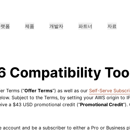
플랫폼
제품
개발자
파트너
자료
파트너 포털
업
파트너
산업 분야
충족
리소스 찾기 및 거래 등록
조직용
Cloudflare 파트너 되기
사례 연구
튜토리얼
투자자 관계
웨비나
참조 아키텍처
언론
애플리케이션 성능
네트워킹
의료
금융
보세
 만나보기
Cloudflare로 성공 추진하기
단계별 구축 튜토리얼
투자자 정보
유익한 논의
다이어그램 및 디자인 패턴
최근 뉴스 
6 Compatibility Too
리테일
CDN
L3/4 DDoS 방어
공공 부문
보고서
블로그
보호, 안전
DNS
서비스형 방화벽
Cloudflare 연구의 인사이트
기술 심층 탐구 및 제품 뉴스
er Terms (“
Offer Terms
”) as well as our
Self-Serve Subscr
너
글로벌 시스템 통합업체
서비스 공급
신뢰하지 않음
규정 준수
스마트 라우팅
네트워크 상호 연결
리소스
re의 기술 파트너십과 통
대규모 디지털 변환을 원활하게 지
Cloudflare
미디어
스토리지 및 데이터베이
low. Subject to the Terms, by setting your AWS origin to I
네트워크 최신화
정책, 프로세스, 안전
인증 및 규제
살펴보기
원
네트워크 알아
eceive a $43 USD promotional credit (“
Promotional Credit
”).
제품 가이드
Load balancing
스마트 라우팅
Images
D1
커피숍 네트워킹
참조 아키텍처
솔루션 + 제품 안내서
문서
이미지 변환, 최적화
서버리스 SQL 데이터베이스
제품 문서
개발자 
WAN 최신화
분석 보고서
Realtime
R2
e account and be a subscriber to either a Pro or Business 
정부 기관
선거