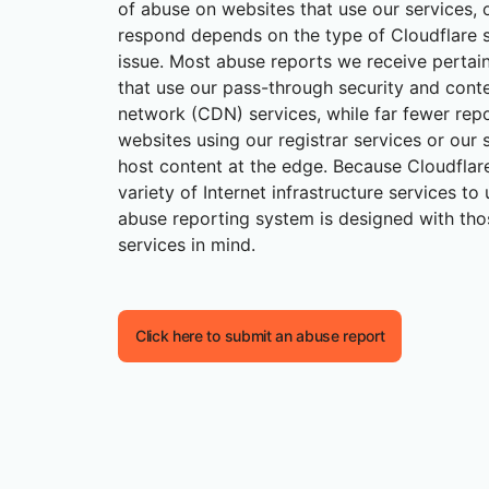
Workers AI
Membangun dan menerapkan
of abuse on websites that use our services, o
ARGA
 web
Aplikasi web dan API yang aman
Perlindu
Project Galileo
Menjalankan model ML di
aplikasi tanpa server
respond depends on the type of Cloudflare s
jaringan kami
rise
Rencana bisnis kecil
Rencana indi
issue. Most abuse reports we receive pertai
JELAJAHI
that use our pass-through security and conte
PAKET & HARGA
network (CDN) services, while far fewer repo
theNet
Wawasan untuk
websites using our registrar services or our 
Keamanan AI
Kepatuhan data
perusahaan
Workers
Workers KV
host content at the edge. Because Cloudflare
digital
Aplikasi AI dan GenAI berbasis
Sederhanakan kepatuhan dan
Membangun & menerapkan kode
Penyimpanan nilai kunci tanpa
agen yang aman
minimalkan risiko
tanpa server
server untuk aplikasi
variety of Internet infrastructure services to 
abuse reporting system is designed with thos
services in mind.
Click here to submit an abuse report