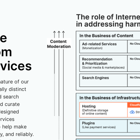
re
rom
rvices
nature of our
lly distinct
d search
nd curate
designed
rvices
o help make
y, and reliably.