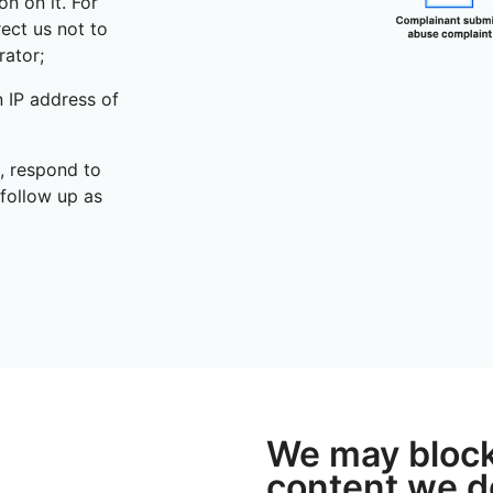
n on it. For
ect us not to
rator;
n IP address of
, respond to
 follow up as
We may block
content we d