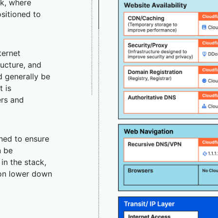
ck, where
ositioned to
ternet
ructure, and
d generally be
t is
ers and
gned to ensure
n be
in the stack,
ion lower down