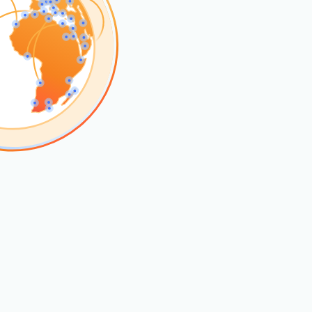
Kehilangan akses akun?
esan yang dipimpin pakar
Project Fair Shot
Discord Pengembang
antu saya memilih
Radar
Cari bantuan
Tren lalu lintas
a
dan keamanan
internet