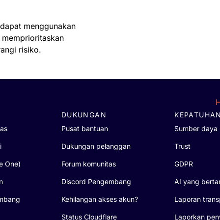
Azerbaijan
Bahama
i dapat menggunakan
Bahrain
 memprioritaskan
Bangladesh
ngi risiko.
Barbados
Belanda
Belarusia
Belgia
Belize
H
Benin
DUKUNGAN
KEPATUHA
Bermuda
tas
Pusat bantuan
Sumber daya 
Bhutan
i
Dukungan pelanggan
Trust
Bonaire, Sint Eustatius da
Bosnia dan Herzegovina
re One)
Forum komunitas
GDPR
Botswana
n
Discord Pengembang
AI yang bert
Brasil
Britania Raya
embang
Kehilangan akses akun?
Laporan trans
Brunei Darussalam
Status Cloudflare
Laporkan pen
Bulgaria