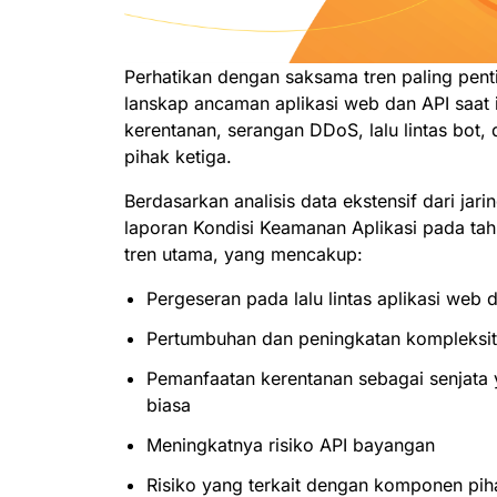
Workers AI
Membangun dan menerapkan
 HARGA
Projec
Menjalankan model ML di
aplikasi tanpa server
an web
Aplikasi web dan API yang aman
Perlin
jaringan kami
eprise
Rencana bisnis kecil
Rencana in
JELAJAHI
Perhatikan dengan saksama tren paling pe
lanskap ancaman aplikasi web dan API saat i
PAKET & HARGA
theNet
kerentanan, serangan DDoS, lalu lintas bot, 
Wawasan untuk
perusahaan
Keamanan AI
Workers
Kepatuhan data
Workers KV
pihak ketiga.
digital
Aplikasi AI dan GenAI berbasis
Membangun & menerapkan
Sederhanakan kepatuhan dan
Penyimpanan nilai kunci tanpa
agen yang aman
kode tanpa server
minimalkan risiko
server untuk aplikasi
Berdasarkan analisis data ekstensif dari jari
laporan Kondisi Keamanan Aplikasi pada ta
tren utama, yang mencakup:
Pergeseran pada lalu lintas aplikasi web 
Pertumbuhan dan peningkatan kompleksi
Pemanfaatan kerentanan sebagai senjata 
biasa
Meningkatnya risiko API bayangan
Risiko yang terkait dengan komponen pihak