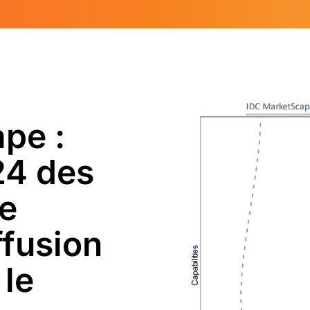
pe :
24 des
de
ffusion
 le