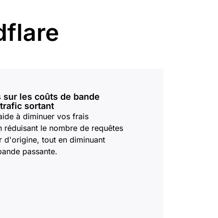
développer
Santé
Documentation pour les développeurs
Vous avez 
for
Projet Fair Shot
ices mondiaux
votre comp
flare
te dirigée par des experts
Discord po
s
M'aider à choisir
dforce
Radar
s
Obten
Tendances en
matière de trafic
erche et
Internet et de
tions sur les
sécurité
ces
sur les coûts de bande
mo
trafic sortant
ide à diminuer vos frais
 réduisant le nombre de requêtes
r d'origine, tout en diminuant
a bande passante.